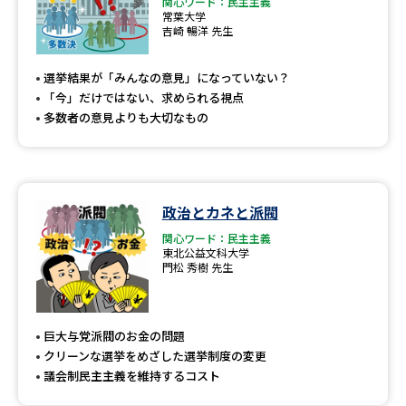
関心ワード：民主主義
常葉大学
吉崎 暢洋 先生
選挙結果が「みんなの意見」になっていない？
「今」だけではない、求められる視点
多数者の意見よりも大切なもの
政治とカネと派閥
関心ワード：民主主義
東北公益文科大学
門松 秀樹 先生
巨大与党派閥のお金の問題
クリーンな選挙をめざした選挙制度の変更
議会制民主主義を維持するコスト