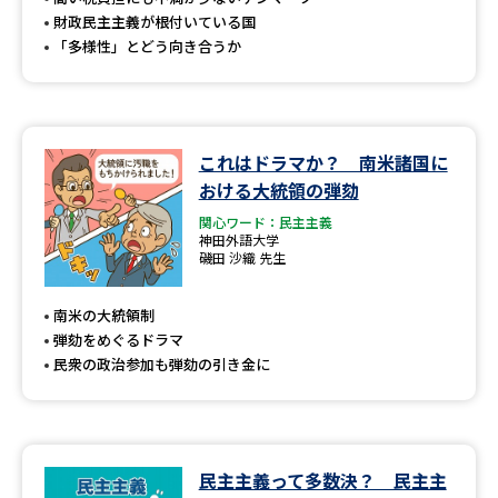
財政民主主義が根付いている国
「多様性」とどう向き合うか
これはドラマか？ 南米諸国に
おける大統領の弾劾
関心ワード：民主主義
神田外語大学
磯田 沙織 先生
南米の大統領制
弾劾をめぐるドラマ
民衆の政治参加も弾劾の引き金に
民主主義って多数決？ 民主主