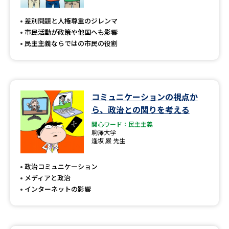
専門学校の資料請求
大学院の資料請求
差別問題と人権尊重のジレンマ
大学入学共通テスト「受験案
留学・進学関連、塾・予備校
市民活動が政策や他国へも影響
内」の請求
民主主義ならではの市民の役割
大学入学共通テスト「受験上の
高等学校卒業程度認定試験
配慮案内」の請求
幼稚園教員資格認定試験
小学校教員資格認定試験
コミュニケーションの視点か
ら、政治との関りを考える
高等学校（情報）教員資格認定
試験
関心ワード：民主主義
駒澤大学
逢坂 巌 先生
大学研究
大学検索
政治コミュニケーション
メディアと政治
インターネットの影響
大学で学べる内容や特徴を調べる
国際・グローバルに強い大学特
新増設大学・学部・学科特集
集