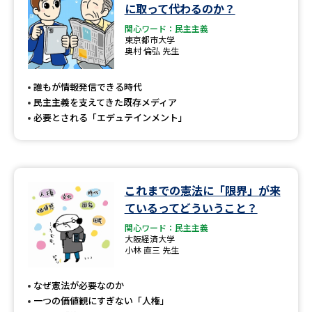
学問のミニ講義「夢ナビ講義」
学問分野解説
に取って代わるのか？
関心ワード：民主主義
東京都市大学
学問の教科書
夢ナビライブ
奥村 倫弘 先生
ユーザーサポート
誰もが情報発信できる時代
民主主義を支えてきた既存メディア
必要とされる「エデュテインメント」
Ｑ＆Ａ よくあるご質問
大学進学IDについて
資料の料金の
受付内容・発送状況の確認
お支払いについて
これまでの憲法に「限界」が来
テレメール
個人情報取扱規定
お支払いサイト
ているってどういうこと？
関心ワード：民主主義
テレメール進学カタログ
特定商取引表記
大阪経済大学
訂正のご案内
小林 直三 先生
なぜ憲法が必要なのか
一つの価値観にすぎない「人権」