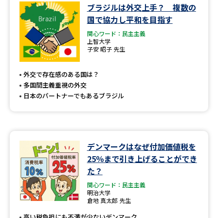
ブラジルは外交上手？ 複数の
国で協力し平和を目指す
関心ワード：民主主義
上智大学
子安 昭子 先生
外交で存在感のある国は？
多国間主義重視の外交
日本のパートナーでもあるブラジル
デンマークはなぜ付加価値税を
25％まで引き上げることができ
た？
関心ワード：民主主義
明治大学
倉地 真太郎 先生
高い税負担にも不満が少ないデンマーク