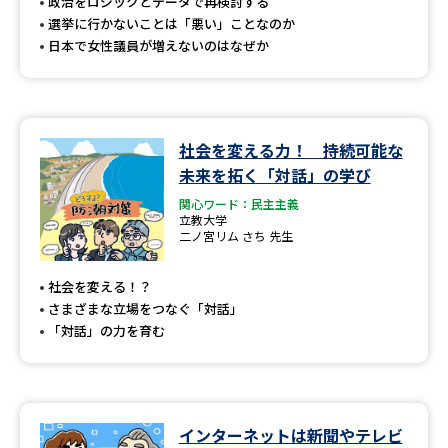
受験準備
資料検索
政治をロジックとデータで再検討する
選挙に行かないことは「悪い」ことなのか
日本で女性議員が増えないのはなぜか
志望校・出願校を調べる
併願校選び
受験スケジュールを立てよう
社会を変える力！ 持続可能な
未来を拓く「対話」の学び
先輩が入学を決めた理由
テレメール全国一斉進学調査
関心ワード：民主主義
立教大学
二ノ宮リム さち 先生
新生活お役立ちガイド
社会を変える！？
さまざまな立場をつなぐ「対話」
学問発見
学問検索
「対話」の力を育む
大学で学びたい学問発見
インターネットは新聞やテレビ