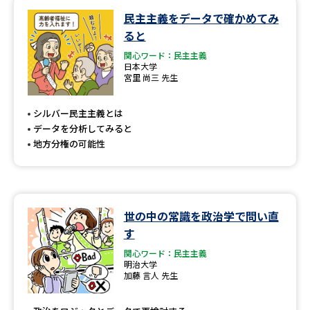
民主主義をデータで確かめてみ
データサイエンス特集
奨学金・特待生制度特集
ると
関心ワード：民主主義
デジタルパンフレット
進路の３択
日本大学
宮里 尚三 先生
新学年スタート号特集ページ
新学年スタート号特集ページ
（高3生用）
（高2生用）
シルバー民主主義とは
データを分析してみると
SELFBRAND特集ページ
地方分権の可能性
オープンキャンパスなどを調べる
世の中の常識を政治学で問い直
オープンキャンパス検索
実施プログラムから探す
す
関心ワード：民主主義
来場型・Web型イベント特集
夢ナビライブ
明治大学
加藤 言人 先生