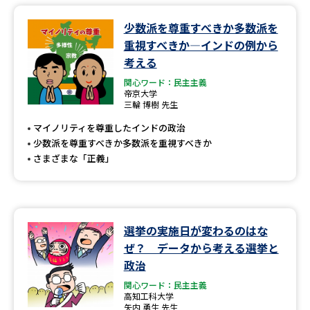
少数派を尊重すべきか多数派を
重視すべきか―インドの例から
考える
関心ワード：民主主義
帝京大学
三輪 博樹 先生
マイノリティを尊重したインドの政治
少数派を尊重すべきか多数派を重視すべきか
さまざまな「正義」
選挙の実施日が変わるのはな
ぜ？ データから考える選挙と
政治
関心ワード：民主主義
高知工科大学
矢内 勇生 先生