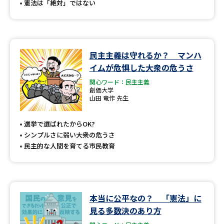
憲法は「絶対」ではない
民主主義は守れるか？ マンハ
イムが危惧した大衆の危うさ
関心ワード：民主主義
創価大学
山田 竜作 先生
選挙で選ばれたからOK?
シンプルさに弱い大衆の危うさ
民主的な人間を育てる市民教育
本当に公平なの？ 「憲法」に
見る多数決のあり方