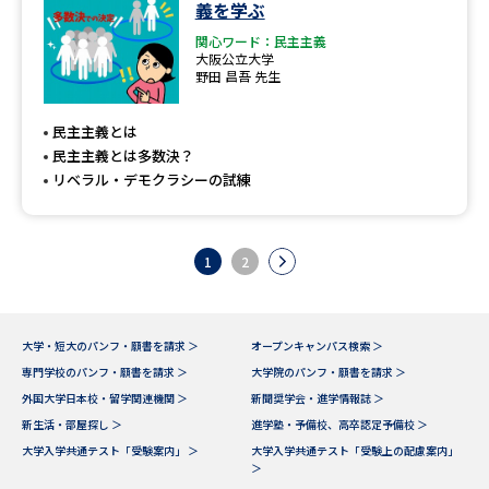
義を学ぶ
関心ワード：民主主義
大阪公立大学
野田 昌吾 先生
民主主義とは
民主主義とは多数決？
リベラル・デモクラシーの試練
1
2
大学・短大のパンフ・願書を請求 ＞
オープンキャンパス検索 ＞
専門学校のパンフ・願書を請求 ＞
大学院のパンフ・願書を請求 ＞
外国大学日本校・留学関連機関 ＞
新聞奨学会・進学情報誌 ＞
新生活・部屋探し ＞
進学塾・予備校、高卒認定予備校 ＞
大学入学共通テスト「受験案内」 ＞
大学入学共通テスト「受験上の配慮案内」
＞