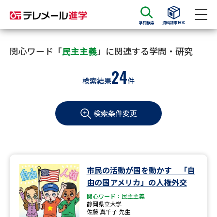
学問検索
資料請求BOX
資料請求
資料検索
関心ワード「
民主主義
」に関連する学問・研究
24
検索結果
件
大学・短大の資料種類から請求
検索条件変更
大学パンフ
学部・学科パンフ
総合型選抜・学校推薦型選抜 募
大学入学共通テスト利用選抜の
集要項＆願書
募集要項＆願書
過去問題集
市民の活動が国を動かす 「自
由の国アメリカ」の人権外交
大学・短大以外の資料から請求
関心ワード：民主主義
静岡県立大学
佐藤 真千子 先生