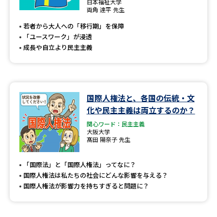
日本福祉大学
両角 達平 先生
若者から大人への「移行期」を保障
「ユースワーク」が浸透
成長や自立より民主主義
国際人権法と、各国の伝統・文
化や民主主義は両立するのか？
関心ワード：民主主義
大阪大学
髙田 陽奈子 先生
「国際法」と「国際人権法」ってなに？
国際人権法は私たちの社会にどんな影響を与える？
国際人権法が影響力を持ちすぎると問題に？