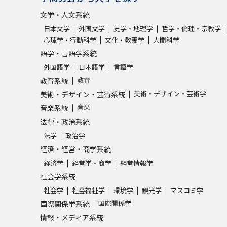
文学・人文系統
日本文学
外国文学
史学・地理学
哲学・倫理・宗教学
心理学・行動科学
文化・教養学
人間科学
語学・言語学系統
外国語学
日本語学
言語学
教育
教育系統
美術・デザイン・芸術学
美術・デザイン・芸術系統
音楽
音楽系統
法律・政治系統
法学
政治学
経済・経営・商学系統
経済学
経営学・商学
経営情報学
社会学系統
社会学
社会福祉学
環境学
観光学
マスコミ学
国際関係学
国際関係学系統
情報・メディア系統