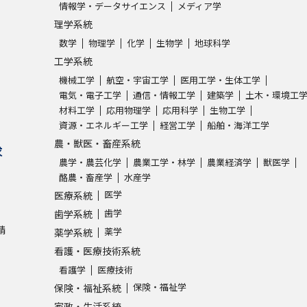
情報学・データサイエンス
メディア学
理学系統
数学
物理学
化学
生物学
地球科学
工学系統
機械工学
航空・宇宙工学
医用工学・生体工学
電気・電子工学
通信・情報工学
建築学
土木・環境工
材料工学
応用物理学
応用科学
生物工学
資源・エネルギー工学
経営工学
船舶・海洋工学
農・獣医・畜産系統
求
農学・農芸化学
農業工学・林学
農業経済学
獣医学
酪農・畜産学
水産学
医学
医療系統
歯学
歯学系統
請
薬学
薬学系統
看護・医療技術系統
看護学
医療技術
保険・福祉学
保険・福祉系統
家政・生活系統