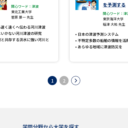
を予測する
関心ワード：津波
東北工業大学
関心ワード：津
菅原 景一 先生
東京海洋大学
稲津 大祐 先生
も速く遠くへ伝わる河川津波
はいかない河川津波の研究
日本の津波予測システム
境と共存する洪水に強い河川と
不特定多数の船舶の情報を活
あらゆる地域に津波防災を
1
2
学問分野から大学を探す