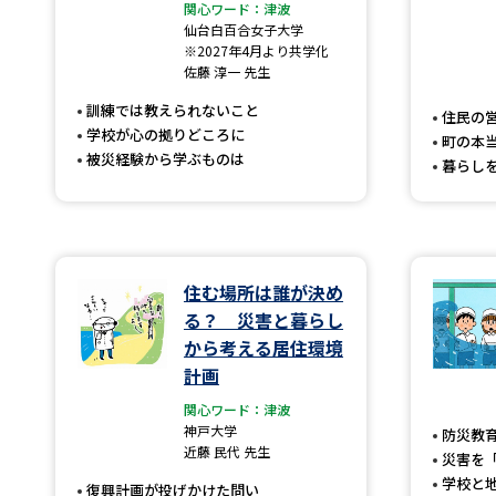
関心ワード：津波
仙台白百合女子大学
※2027年4月より共学化
佐藤 淳一 先生
訓練では教えられないこと
住民の
学校が心の拠りどころに
町の本
被災経験から学ぶものは
暮らし
住む場所は誰が決め
る？ 災害と暮らし
から考える居住環境
計画
関心ワード：津波
神戸大学
防災教
近藤 民代 先生
災害を
学校と
復興計画が投げかけた問い