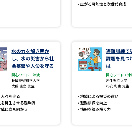
広がる可能性と次世代育成
SELFBRAND特集ページ
オープンキャンパスなどを調
オープンキャンパス検索
実施プログラ
来場型・Web型イベント特集
夢ナビ
水の力を解き明か
避難訓練で
し、水の災害から社
課題を見つ
会基盤や人命を守る
は
受験準備
関心ワード：津波
関心ワード：津
長岡技術科学大学
岩手県立大学
犬飼 直之 先生
杉安 和也 先生
志望校・出願校を調べる
ら人々を守る
地域による被災の違い
故を発生させる離岸流
避難訓練を向上
脅威に立ち向かう
情報を読み解く力
併願校選び
受験スケジュールを立てよ
テレメール全国一斉進学調査
新生活お