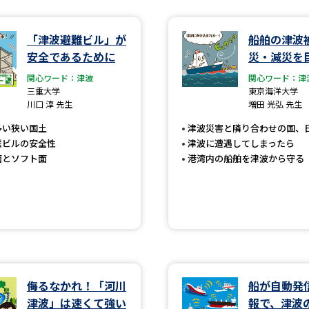
学問発見
「津波避難ビル」が
船舶の津波
安全であるために
災・減災を
関心ワード：津波
関心ワード：津
大学で学びたい学問発見
三重大学
東京海洋大学
川口 淳 先生
増田 光弘 先生
学問のミニ講義「夢ナビ講義」
学問分
多い狭い国土
津波災害と隣り合わせの国、
難ビルの安全性
津波に遭遇してしまったら
面とソフト面
港湾内の船舶を津波から守る
ユーザーサポート
Ｑ＆Ａ よくあるご質問
大学進学IDにつ
資料の料金の
お支払いについて
受付内容
個人情報取扱規定
特定商取引表記
お
侮るなかれ！「河川
船が自動発
受験情報リンク
津波」は速くて強い
報で、津波