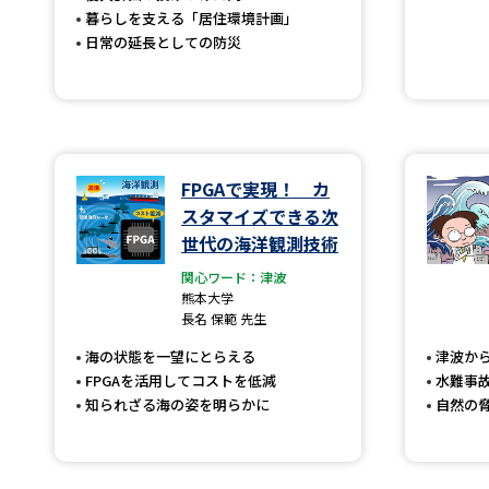
暮らしを支える「居住環境計画」
日常の延長としての防災
FPGAで実現！ カ
スタマイズできる次
世代の海洋観測技術
関心ワード：津波
熊本大学
長名 保範 先生
海の状態を一望にとらえる
津波か
FPGAを活用してコストを低減
水難事
知られざる海の姿を明らかに
自然の