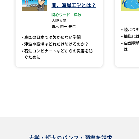
問、海岸工学とは？
関心ワード：津波
大阪大学
青木 伸一 先生
陸より
簡単に
島国の日本では欠かせない学問
自然環
津波や高潮はどれだけ防げるのか？
は
石油コンビナートなどからの災害を防
ぐために
大学・短大のパンフ・願書を請求