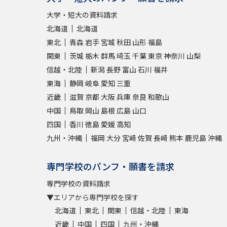
大学・短大の資料請求
北海道
北海道
東北
青森
岩手
宮城
秋田
山形
福島
関東
茨城
栃木
群馬
埼玉
千葉
東京
神奈川
山梨
信越・北陸
新潟
長野
富山
石川
福井
東海
静岡
岐阜
愛知
三重
近畿
滋賀
京都
大阪
兵庫
奈良
和歌山
中国
鳥取
岡山
島根
広島
山口
四国
香川
徳島
愛媛
高知
九州・沖縄
福岡
大分
宮崎
佐賀
長崎
熊本
鹿児島
沖縄
専門学校のパンフ・願書を請求
専門学校の資料請求
▼エリアから専門学校を探す
北海道
東北
関東
信越・北陸
東海
近畿
中国
四国
九州・沖縄