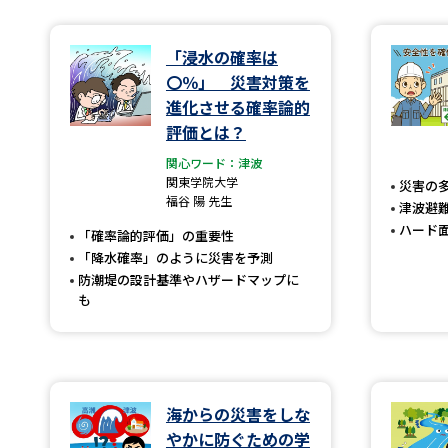
「浸水の確率は
〇％」 災害対策を
進化させる確率論的
評価とは？
関心ワード：津波
関東学院大学
災害の
福谷 陽 先生
津波避
ハード
「確率論的評価」の重要性
「降水確率」のように災害を予測
防潮堤の設計基準やハザードマップに
も
海からの災害をしな
やかに防ぐための学