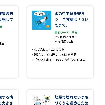
学問検索
被害の防
水の中で命を守ろ
目指して
う 合言葉は「うい
てまて」
波
関心ワード：津波
明治国際医療大学
野解説
学問の教科書
夢ナビライブ
木村 隆彦 先生
日本
なぜ人は水に沈むのか
泳げなくても浮くことはできる
「ういてまて」で水災害から命を守る
いて
このサイトについて
・発送状況の確認
テレメール
お支払いサイト
問合せ先
テレメール進学カタログ
訂正のご案内
信する情
地震で壊れないまち
の大きさ
づくりを進めるため