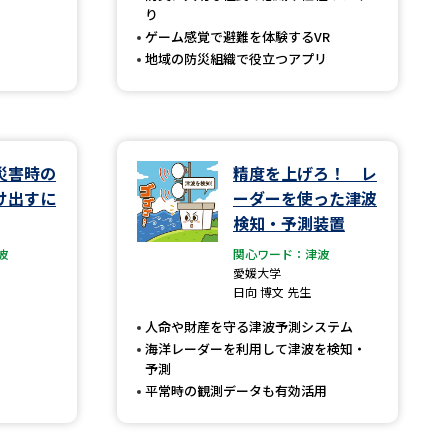
り
ゲーム感覚で避難を体験するVR
地域の防災組織で役立つアプリ
べる
ムから探す
ライブ
災害時の
精度を上げろ！ レ
け出すに
ーダーを使った津波
検知・予測装置
資料検索
波
関心ワード：津波
愛媛大学
日向 博文 先生
人命や財産を守る津波予測システム
海洋レーダーを利用して津波を検知・
予測
う
先輩が入学を決めた理由
平常時の観測データも有効活用
役立ちガイド