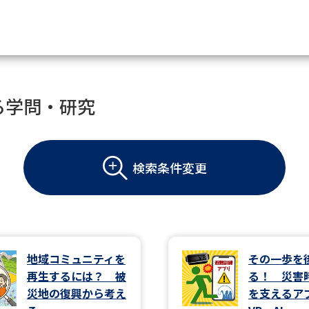
資料請求
る学問・研究
大学・短大の資料種類から請
検索条件変更
大学パンフ
学部・学科パンフ
総合型選抜・学校推薦型選抜 募集要項＆
大学入学共通テスト利用選抜の募集要項
大学・短大以外の資料から請
地域コミュニティを
その一歩を
再生するには？ 被
る！ 災害
専門学校の資料請求
大学院の資料請求
災地の復興から考え
を支えるア