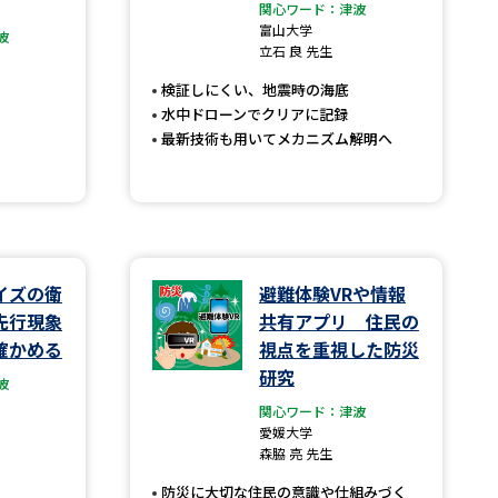
関心ワード：津波
富山大学
波
」の請求
高等学校卒業程度認定試験
立石 良 先生
格認定試験
検証しにくい、地震時の海底
水中ドローンでクリアに記録
最新技術も用いてメカニズム解明へ
大学検索
イズの衛
避難体験VRや情報
べる
先行現象
共有アプリ 住民の
確かめる
視点を重視した防災
ローバルに強い大学特集
研究
波
制度特集
デジタルパンフレット
関心ワード：津波
愛媛大学
ジ（高3生用）
森脇 亮 先生
）
防災に大切な住民の意識や仕組みづく