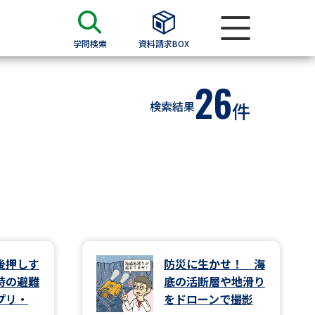
学問検索
資料請求BOX
26
資料検索
検索結果
件
求
願書
＆願書
過去問題集
求
後押しす
防災に生かせ！ 海
時の避難
底の活断層や地滑り
留学・進学関連、塾・予備校
プリ・
をドローンで撮影