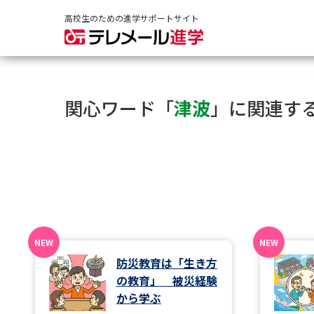
高校生のための進学サポートサイト
関心ワード「
津波
」に関連す
防災教育は「生き方
の教育」 被災経験
から学ぶ