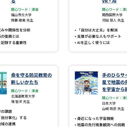
る
VR・AI
大学入学共通テスト「受験案内」の請求
関心ワード：津波
関心ワード：津
大学入学共通テスト「受験上の配慮案内
福山市立大学
関西国際大学
齊藤 綾美 先生
河田 慈人 先生
幼稚園教員資格認定試験
小学校教員資
営みや関係性を分析
「自分は大丈夫」を解消
高等学校（情報）教員資格認定試験
当の復興とは
支援が必要な人もサポート
を記録する重要性
AIを正しく使うには
大学研究
命を守る防災教育の
手のひらサ
大学で学べる内容や特徴を調
新しいかたち
星で地震の
を宇宙から
関心ワード：津波
新増設大学・学部・学科特集
国際・グ
北海道教育大学
関心ワード：津
境 智洋 先生
データサイエンス特集
奨学金・特待生
日本大学
山﨑 政彦 先生
育の課題
進路の３択
新学年スタート号特集ペー
「自分事化」する
身近になった宇宙開発
新学年スタート号特集ページ（高2生用
地域の連携
地震の先行現象観測への挑戦