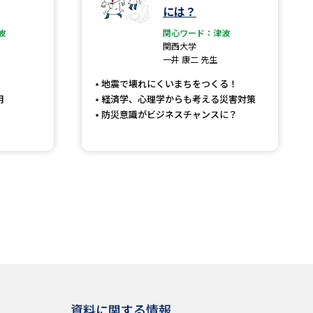
には？
波
関心ワード：津波
関西大学
一井 康二 先生
地震で壊れにくいまちをつくる！
用
経済学、心理学からも考える災害対策
防災意識がビジネスチャンスに？
資料に関する情報