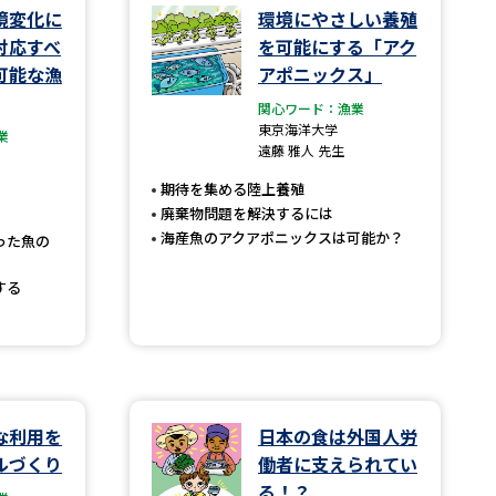
境変化に
環境にやさしい養殖
対応すべ
を可能にする「アク
学問検索
可能な漁
アポニックス」
関心ワード：漁業
東京海洋大学
業
遠藤 雅人 先生
期待を集める陸上養殖
野解説
学問の教科書
夢ナビライブ
廃棄物問題を解決するには
海産魚のアクアポニックスは可能か？
った魚の
する
いて
このサイトについて
・発送状況の確認
テレメール
お支払いサイト
な利用を
日本の食は外国人労
問合せ先
テレメール進学カタログ
訂正のご案内
ルづくり
働者に支えられてい
る！？