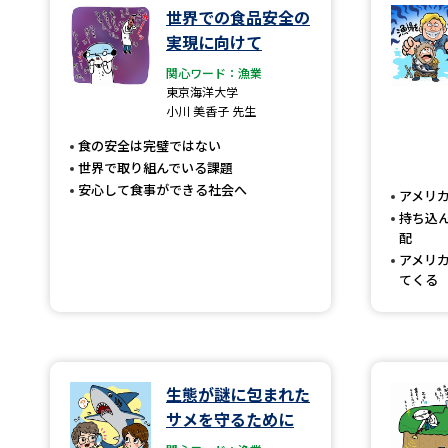
世界での食品安全の
実現に向けて
関心ワード：漁業
東京海洋大学
小川 美香子 先生
食の安全は完璧ではない
世界で取り組んでいる課題
安心して食事ができる社会へ
アメリ
持ち込
配
アメリ
てくる
生態が謎に包まれた
サメを守るために