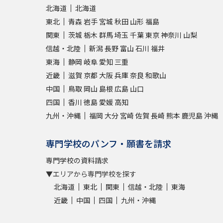
北海道
北海道
東北
青森
岩手
宮城
秋田
山形
福島
関東
茨城
栃木
群馬
埼玉
千葉
東京
神奈川
山梨
信越・北陸
新潟
長野
富山
石川
福井
東海
静岡
岐阜
愛知
三重
近畿
滋賀
京都
大阪
兵庫
奈良
和歌山
中国
鳥取
岡山
島根
広島
山口
四国
香川
徳島
愛媛
高知
九州・沖縄
福岡
大分
宮崎
佐賀
長崎
熊本
鹿児島
沖縄
専門学校のパンフ・願書を請求
専門学校の資料請求
▼エリアから専門学校を探す
北海道
東北
関東
信越・北陸
東海
近畿
中国
四国
九州・沖縄