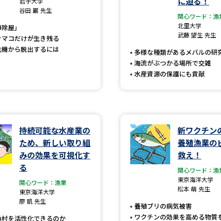
に迫る！
岩手大学
大学入学共通テスト「受験案内」の請求
谷田 巖 先生
関心ワード：漁
大学入学共通テスト「受験上の配慮案内
北里大学
掃除屋」
武藤 望生 先生
幼稚園教員資格認定試験
小学校教員資
ナマコだけが生き残る
危機から脱出するには
多様な種類があるメバルの研
高等学校（情報）教員資格認定試験
海流がぶつかる場所で交雑
水産資源の保護にも貢献
大学研究
持続可能な水産業の
新ワクチン
大学で学べる内容や特徴を調
ため、新しい取り組
養殖漁業の
みの効果を可視化す
救え！
新増設大学・学部・学科特集
国際・グ
る
関心ワード：漁
データサイエンス特集
奨学金・特待生
東京海洋大学
関心ワード：漁業
松本 萌 先生
東京海洋大学
進路の３択
新学年スタート号特集ペー
廖 凱 先生
養殖ブリの病気被害
新学年スタート号特集ページ（高2生用
ワクチンの効果を高める物質
漁村を活性化できるのか