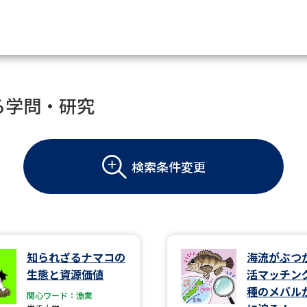
資料請求
る学問・研究
大学・短大の資料種類から請
検索条件変更
大学パンフ
学部・学科パンフ
総合型選抜・学校推薦型選抜 募集要項＆
大学入学共通テスト利用選抜の募集要項
大学・短大以外の資料から請
知られざるナマコの
海流がぶつ
生態と資源価値
活マッチン
専門学校の資料請求
大学院の資料請求
種のメバル
関心ワード：漁業