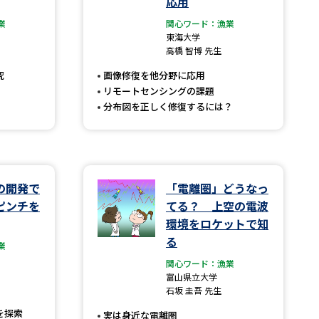
応用
業
関心ワード：漁業
」の請求
高等学校卒業程度認定試験
東海大学
高橋 智博 先生
格認定試験
究
画像修復を他分野に応用
リモートセンシングの課題
分布図を正しく修復するには？
大学検索
の開発で
「電離圏」どうなっ
べる
ピンチを
てる？ 上空の電波
環境をロケットで知
ローバルに強い大学特集
る
業
制度特集
デジタルパンフレット
関心ワード：漁業
富山県立大学
ジ（高3生用）
石坂 圭吾 先生
）
を探索
実は身近な電離圏