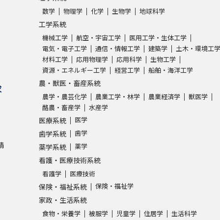
数学
物理学
化学
生物学
地球科学
工学系統
機械工学
航空・宇宙工学
医用工学・生体工学
電気・電子工学
通信・情報工学
建築学
土木・環境工
材料工学
応用物理学
応用科学
生物工学
資源・エネルギー工学
経営工学
船舶・海洋工学
農・獣医・畜産系統
求
農学・農芸化学
農業工学・林学
農業経済学
獣医学
酪農・畜産学
水産学
医学
医療系統
歯学
歯学系統
請
薬学
薬学系統
看護・医療技術系統
看護学
医療技術
保険・福祉学
保険・福祉系統
家政・生活系統
食物・栄養学
被服学
児童学
住居学
生活科学