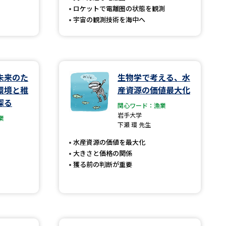
ロケットで電離圏の状態を観測
宇宙の観測技術を海中へ
べる
ムから探す
未来のた
生物学で考える、水
ライブ
環境と稚
産資源の価値最大化
探る
関心ワード：漁業
岩手大学
業
下瀬 環 先生
資料検索
水産資源の価値を最大化
大きさと価格の関係
獲る前の判断が重要
う
先輩が入学を決めた理由
役立ちガイド