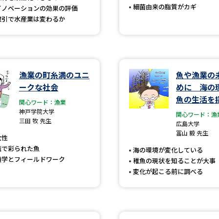
細菌由来の脂質がカギ
イノベーションの効果の評価
SELFBRAND特集ページ
取引で水産業は変わるか
オープンキャンパスなどを調
オープンキャンパス検索
実施プログラ
漁業の町糸満のユニ
魚や漁業の
来場型・Web型イベント特集
夢ナビ
ークな社会
めに 海の
魚の生活を
関心ワード：漁業
神戸学院大学
関心ワード：漁
三田 牧 先生
受験準備
広島大学
冨山 毅 先生
女性
識で彩られた魚
海の環境が変化している
志望校・出願校を調べる
類学とフィールドワーク
稚魚の現状を知ることが大事
変化が起こる前に調べる
併願校選び
受験スケジュールを立てよ
テレメール全国一斉進学調査
新生活お