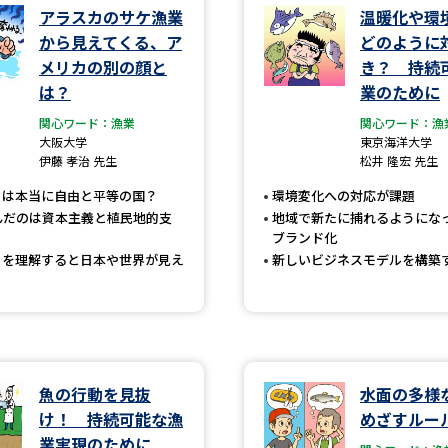
アラスカのサケ漁業
温暖化や環
から見えてくる、ア
どのように
学問発見
メリカの別の顔と
き？ 持続
は？
業のために
関心ワード：漁業
関心ワード：漁
大学で学びたい学問発見
大阪大学
東京海洋大学
伊藤 孝治 先生
松井 隆宏 先生
学問のミニ講義「夢ナビ講義」
学問分
カは本当に自由と平等の国？
環境変化への対応が課題
んだのは資本主義と植民地的支
地域で新たに捕れるようにな
ブランド化
ユーザーサポート
カを理解すると日本や世界が見え
新しいビジネスモデルを構築
Ｑ＆Ａ よくあるご質問
大学進学IDにつ
資料の料金の
お支払いについて
受付内容
魚の行動を見抜
水面の多様
個人情報取扱規定
特定商取引表記
お
け！ 持続可能な漁
めざすルー
受験情報リンク
業実現のために