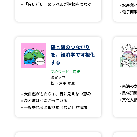
「良い行い」のラベルが信頼をつなぐ
水産業
電子商
森と海のつながり
を、経済学で可視化
する
関心ワード：漁業
滋賀大学
松下 京平 先生
糸満の
民俗知
大自然がもたらす、目に見えない恵み
文化人
森と海はつながっている
一度壊れると取り戻せない自然環境