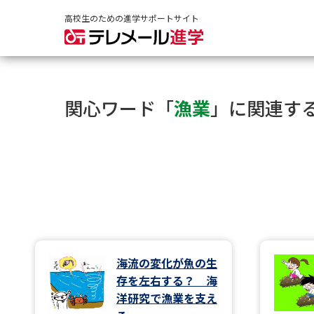
高校生のための進学サポートサイト
関心ワード「
漁業
」に関連す
海流の変化が魚の生
存を左右する？ 海
洋研究で漁業を支え