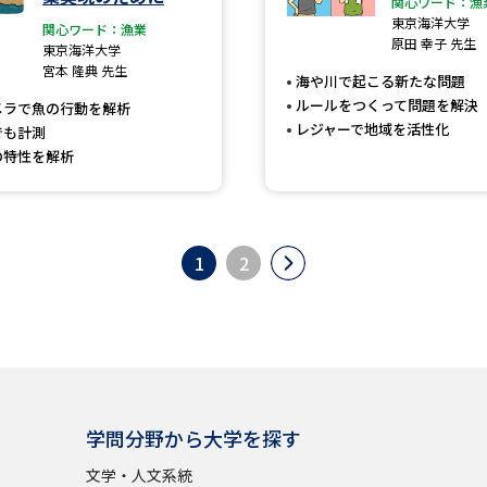
関心ワード：漁
東京海洋大学
関心ワード：漁業
原田 幸子 先生
東京海洋大学
宮本 隆典 先生
海や川で起こる新たな問題
ルールをつくって問題を解決
メラで魚の行動を解析
レジャーで地域を活性化
でも計測
の特性を解析
1
2
学問分野から大学を探す
文学・人文系統