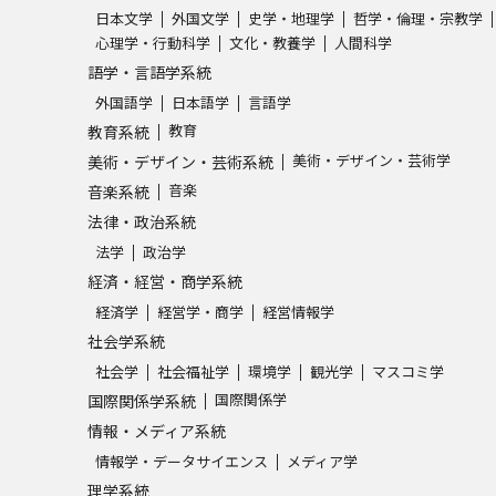
日本文学
外国文学
史学・地理学
哲学・倫理・宗教学
心理学・行動科学
文化・教養学
人間科学
語学・言語学系統
外国語学
日本語学
言語学
教育
教育系統
美術・デザイン・芸術学
美術・デザイン・芸術系統
音楽
音楽系統
法律・政治系統
法学
政治学
経済・経営・商学系統
経済学
経営学・商学
経営情報学
社会学系統
社会学
社会福祉学
環境学
観光学
マスコミ学
国際関係学
国際関係学系統
情報・メディア系統
情報学・データサイエンス
メディア学
理学系統