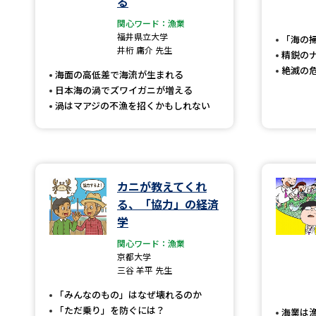
る
関心ワード：漁業
福井県立大学
「海の
井桁 庸介 先生
精鋭の
絶滅の
海面の高低差で海流が生まれる
日本海の渦でズワイガニが増える
渦はマアジの不漁を招くかもしれない
カニが教えてくれ
る、「協力」の経済
学
関心ワード：漁業
京都大学
三谷 羊平 先生
「みんなのもの」はなぜ壊れるのか
「ただ乗り」を防ぐには？
海業は