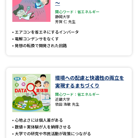
～
関心ワード：省エネルギー
静岡大学
芳賀 仁 先生
エアコンを省エネにするインバータ
電解コンデンサをなくす
発想の転換で開発された回路
環境への配慮と快適性の両立を
実現するまちづくり
関心ワード：省エネルギー
近畿大学
依田 浩敏 先生
心地よさには個人差がある
数値＋実体験が人を納得させる
大学での研究や市民活動が政策につながる