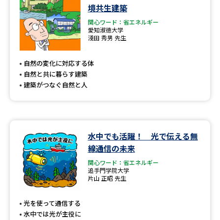
境共生建築
関心ワード：省エネルギー
愛知淑徳大学
淺田 秀男 先生
自然の変化に対応する体
自然と共に暮らす建築
建築がつなぐ自然と人
水中でも活躍！ 光で伝える無
線通信の未来
関心ワード：省エネルギー
追手門学院大学
片山 正昭 先生
光を使って通信する
水中では光が主役に