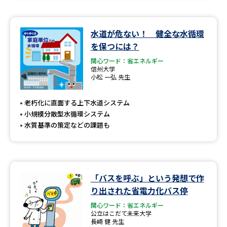
水道が危ない！ 健全な水循環
を保つには？
関心ワード：省エネルギー
信州大学
小松 一弘 先生
老朽化に直面する上下水道システム
小規模分散型水循環システム
水質基準の策定などの課題も
「バスを呼ぶ」という発想で作
り出された省電力化バス停
関心ワード：省エネルギー
公立はこだて未来大学
長崎 健 先生