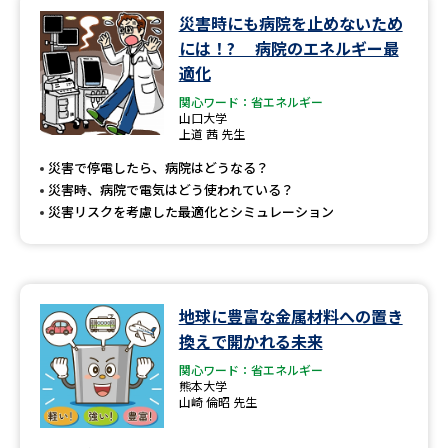
学問のミニ講義「夢ナビ講義」
学問分野解説
災害時にも病院を止めないため
には！? 病院のエネルギー最
学問の教科書
夢ナビライブ
適化
関心ワード：省エネルギー
ユーザーサポート
山口大学
上道 茜 先生
災害で停電したら、病院はどうなる？
Ｑ＆Ａ よくあるご質問
大学進学IDについて
災害時、病院で電気はどう使われている？
災害リスクを考慮した最適化とシミュレーション
資料の料金の
受付内容・発送状況の確認
お支払いについて
テレメール
個人情報取扱規定
お支払いサイト
地球に豊富な金属材料への置き
テレメール進学カタログ
特定商取引表記
換えで開かれる未来
訂正のご案内
関心ワード：省エネルギー
熊本大学
山崎 倫昭 先生