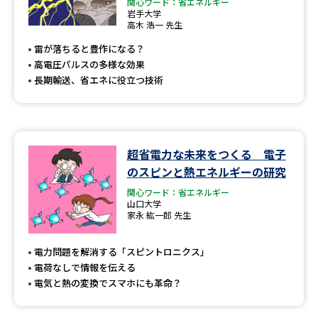
専門学校の資料請求
大学院の資料請求
関心ワード：省エネルギー
岩手大学
高木 浩一 先生
大学入学共通テスト「受験案
留学・進学関連、塾・予備校
内」の請求
雷が落ちると豊作になる？
高電圧パルスの多様な効果
大学入学共通テスト「受験上の
高等学校卒業程度認定試験
長期輸送、省エネに役立つ技術
配慮案内」の請求
幼稚園教員資格認定試験
小学校教員資格認定試験
高等学校（情報）教員資格認定
超省電力な未来をつくる 電子
試験
のスピンと熱エネルギーの研究
関心ワード：省エネルギー
山口大学
大学研究
大学検索
家永 紘一郎 先生
電力問題を解消する「スピントロニクス」
電荷なしで情報を伝える
大学で学べる内容や特徴を調べる
電気と熱の変換でスマホにも革命？
国際・グローバルに強い大学特
新増設大学・学部・学科特集
集