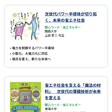
データサイエンス特集
奨学金・特待生制度特集
次世代パワー半導体が切り拓
く、未来の省エネ社会
デジタルパンフレット
進路の３択
関心ワード：省エネルギー
関西大学
上田 哲三 先生
新学年スタート号特集ページ
新学年スタート号特集ページ
（高3生用）
（高2生用）
電力を制御するパワー半導体
SELFBRAND特集ページ
小型化、大電力化に対応
視点を変え、新たな未来へ
オープンキャンパスなどを調べる
オープンキャンパス検索
実施プログラムから探す
省エネ社会を支える「魔法の材
料」 次世代の薄膜技術が未来
来場型・Web型イベント特集
夢ナビライブ
を変える
関心ワード：省エネルギー
東海大学