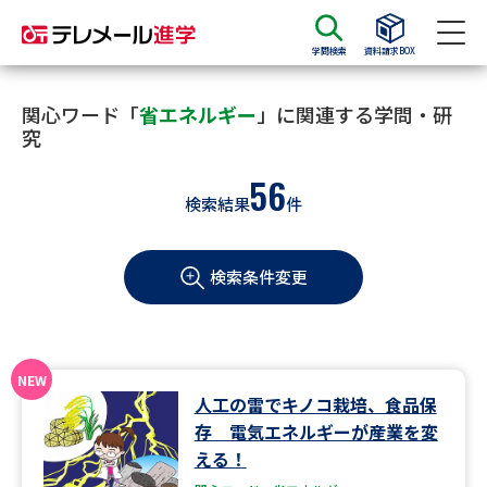
学問検索
資料請求BOX
資料請求
資料検索
関心ワード「
省エネルギー
」に関連する学問・研
究
56
大学・短大の資料種類から請求
検索結果
件
大学パンフ
学部・学科パンフ
検索条件変更
総合型選抜・学校推薦型選抜 募
大学入学共通テスト利用選抜の
集要項＆願書
募集要項＆願書
過去問題集
人工の雷でキノコ栽培、食品保
大学・短大以外の資料から請求
存 電気エネルギーが産業を変
える！