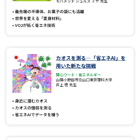
受験準備
資料検索
モハメッド シュルズ ミヤ 先生
最先端の半導体、お菓子の袋にも活躍
世界を変える「変身材料」
志望校・出願校を調べる
VO2が拓く省エネ技術
併願校選び
受験スケジュールを立てよう
カオスを測る―「省エネAI」を
先輩が入学を決めた理由
テレメール全国一斉進学調査
用いた新たな挑戦
関心ワード：省エネルギー
新生活お役立ちガイド
山陽小野田市立山口東京理科大学
井上 啓 先生
学問発見
学問検索
身近に潜むカオス
カオスの強弱を測る
省エネAIでデータを補う
大学で学びたい学問発見