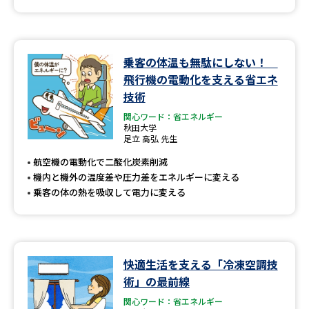
乗客の体温も無駄にしない！
飛行機の電動化を支える省エネ
技術
関心ワード：省エネルギー
秋田大学
足立 高弘 先生
航空機の電動化で二酸化炭素削減
機内と機外の温度差や圧力差をエネルギーに変える
乗客の体の熱を吸収して電力に変える
快適生活を支える「冷凍空調技
術」の最前線
関心ワード：省エネルギー