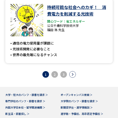
持続可能な社会へのカギ！ 消
費電力を削減する光技術
関心ワード：省エネルギー
公立千歳科学技術大学
福田 浩 先生
通信の電力使用量が課題に
光技術開発に必要なこと
世界の最先端になるチャンス
1
2
3
大学・短大のパンフ・願書を請求 ＞
オープンキャンパス検索 ＞
専門学校のパンフ・願書を請求 ＞
大学院のパンフ・願書を請求 ＞
外国大学日本校・留学関連機関 ＞
新聞奨学会・進学情報誌 ＞
新生活・部屋探し ＞
進学塾・予備校、高卒認定予備校 ＞