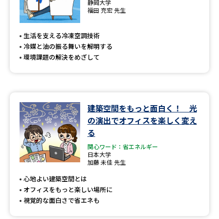
静岡大学
福田 充宏 先生
生活を支える冷凍空調技術
冷媒と油の振る舞いを解明する
環境課題の解決をめざして
建築空間をもっと面白く！ 光
の演出でオフィスを楽しく変え
る
関心ワード：省エネルギー
日本大学
加藤 未佳 先生
心地よい建築空間とは
オフィスをもっと楽しい場所に
視覚的な面白さで省エネも