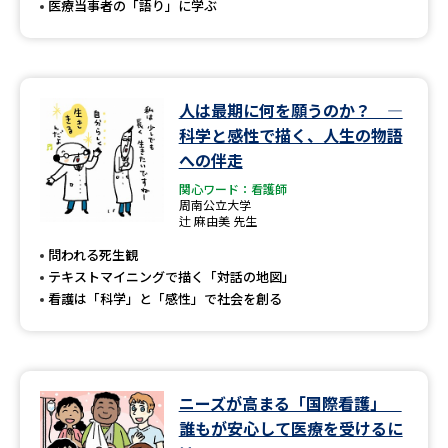
医療当事者の「語り」に学ぶ
人は最期に何を願うのか？ ―
科学と感性で描く、人生の物語
への伴走
関心ワード：看護師
周南公立大学
辻 麻由美 先生
問われる死生観
テキストマイニングで描く「対話の地図」
看護は「科学」と「感性」で社会を創る
ニーズが高まる「国際看護」
誰もが安心して医療を受けるに