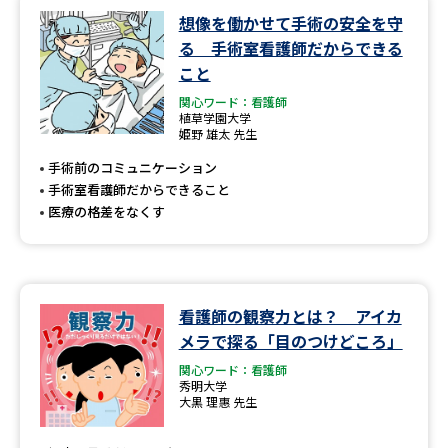
想像を働かせて手術の安全を守
る 手術室看護師だからできる
こと
関心ワード：看護師
植草学園大学
姫野 雄太 先生
手術前のコミュニケーション
手術室看護師だからできること
医療の格差をなくす
看護師の観察力とは？ アイカ
メラで探る「目のつけどころ」
関心ワード：看護師
秀明大学
大黒 理惠 先生