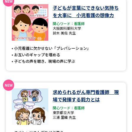
子どもが言葉にできない気持ち
データサイエンス特集
奨学金・特待生制度特集
を大事に 小児看護の想像力
関心ワード：看護師
デジタルパンフレット
進路の３択
大阪医科薬科大学
鈴木 美佐 先生
新学年スタート号特集ページ
新学年スタート号特集ページ
（高3生用）
（高2生用）
小児看護に欠かせない「プレパレーション」
お互いのギャップを埋める
SELFBRAND特集ページ
子どもの声を聴き、現場の声に学ぶ
オープンキャンパスなどを調べる
求められるがん専門看護師 現
オープンキャンパス検索
実施プログラムから探す
場で発揮する能力とは
関心ワード：看護師
来場型・Web型イベント特集
夢ナビライブ
東京都立大学
三浦 里織 先生