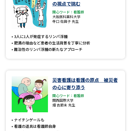
学問のミニ講義「夢ナビ講義」
学問分野解説
の視点で挑む
関心ワード：看護師
大阪医科薬科大学
学問の教科書
夢ナビライブ
寺口 佐與子 先生
ユーザーサポート
3人に1人が発症するリンパ浮腫
肥満の理由など患者の生活背景を丁寧に分析
難治性のリンパ浮腫の新たなアプローチ
Ｑ＆Ａ よくあるご質問
大学進学IDについて
資料の料金の
受付内容・発送状況の確認
お支払いについて
災害看護は看護の原点 被災者
テレメール
個人情報取扱規定
お支払いサイト
の心に寄り添う
関心ワード：看護師
テレメール進学カタログ
特定商取引表記
関西国際大学
訂正のご案内
畑 吉節未 先生
ナイチンゲールも
看護の道具は看護師自身