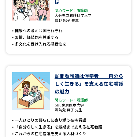
は
関心ワード：看護師
大分県立看護科学大学
桑野 紀子 先生
健康への考えは国それぞれ
習慣、価値観を尊重する
多文化を受け入れる感受性を
訪問看護師は伴奏者 「自分ら
しく生きる」を支える在宅看護
の魅力
関心ワード：看護師
SBC東京医療大学
諏訪免 典子 先生
一人ひとりの暮らしに寄り添う在宅看護
「自分らしく生きる」を最期まで支える在宅看護
これからの在宅看護を支える人材づくり