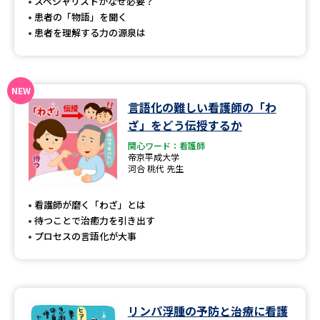
受験準備
資料検索
スペシャリストがなぜ必要？
患者の「物語」を聞く
患者を理解する力の源泉は
志望校・出願校を調べる
併願校選び
受験スケジュールを立てよう
言語化の難しい看護師の「わ
ざ」をどう伝授するか
先輩が入学を決めた理由
テレメール全国一斉進学調査
関心ワード：看護師
帝京平成大学
河合 桃代 先生
新生活お役立ちガイド
看護師が磨く「わざ」とは
待つことで治癒力を引き出す
学問発見
学問検索
プロセスの言語化が大事
大学で学びたい学問発見
リンパ浮腫の予防と治療に看護