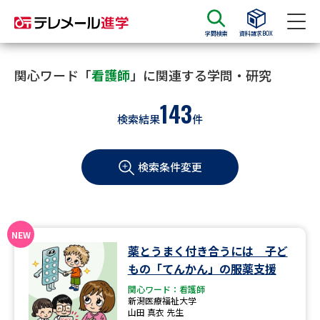
学問検索
資料請求BOX
資料請求
資料検索
関心ワード「
看護師
」に関連する学問・研究
143
検索結果
件
大学・短大の資料種類から請求
検索条件変更
大学パンフ
学部・学科パンフ
総合型選抜・学校推薦型選抜 募
大学入学共通テスト利用選抜の
集要項＆願書
募集要項＆願書
過去問題集
薬とうまく付き合うには 子ど
もの「てんかん」の服薬支援
大学・短大以外の資料から請求
関心ワード：看護師
新潟医療福祉大学
山田 真衣 先生