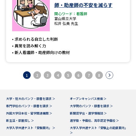
師・助産師の不安を減らす
関心ワード：看護師
富山県立大学
松井 弘美 先生
求められる自立した判断
異常を読み解く力
新人看護師・助産師向けの教材
1
2
3
4
5
6
7
8
大学・短大のパンフ・願書を請求 ＞
オープンキャンパス検索 ＞
専門学校のパンフ・願書を請求 ＞
大学院のパンフ・願書を請求 ＞
外国大学日本校・留学関連機関 ＞
新聞奨学会・進学情報誌 ＞
新生活・部屋探し ＞
進学塾・予備校、高卒認定予備校 ＞
大学入学共通テスト「受験案内」 ＞
大学入学共通テスト「受験上の配慮案内」
＞