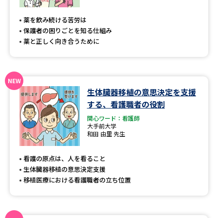
専門学校の資料請求
大学院の資料請求
薬を飲み続ける苦労は
大学入学共通テスト「受験案
留学・進学関連、塾・予備校
保護者の困りごとを知る仕組み
内」の請求
薬と正しく向き合うために
大学入学共通テスト「受験上の
高等学校卒業程度認定試験
配慮案内」の請求
幼稚園教員資格認定試験
小学校教員資格認定試験
生体臓器移植の意思決定を支援
する、看護職者の役割
高等学校（情報）教員資格認定
試験
関心ワード：看護師
大手前大学
和田 由里 先生
大学研究
大学検索
看護の原点は、人を看ること
生体臓器移植の意思決定支援
移植医療における看護職者の立ち位置
大学で学べる内容や特徴を調べる
国際・グローバルに強い大学特
新増設大学・学部・学科特集
集