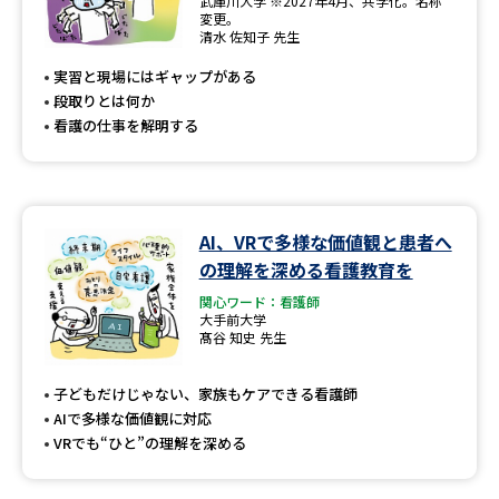
武庫川大学 ※2027年4月、共学化。名称
変更。
清水 佐知子 先生
実習と現場にはギャップがある
段取りとは何か
看護の仕事を解明する
AI、VRで多様な価値観と患者へ
の理解を深める看護教育を
関心ワード：看護師
大手前大学
髙谷 知史 先生
子どもだけじゃない、家族もケアできる看護師
AIで多様な価値観に対応
VRでも“ひと”の理解を深める