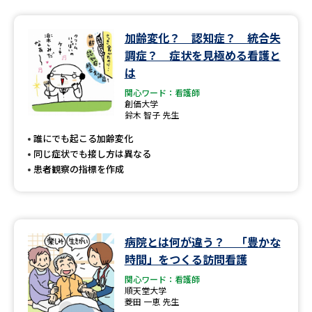
加齢変化？ 認知症？ 統合失
調症？ 症状を見極める看護と
は
関心ワード：看護師
創価大学
鈴木 智子 先生
誰にでも起こる加齢変化
同じ症状でも接し方は異なる
患者観察の指標を作成
病院とは何が違う？ 「豊かな
時間」をつくる訪問看護
関心ワード：看護師
順天堂大学
菱田 一恵 先生