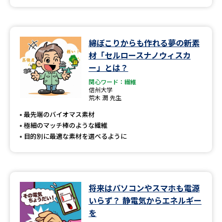
綿ぼこりからも作れる夢の新素
材「セルロースナノウィスカ
ー」とは？
関心ワード：繊維
信州大学
荒木 潤 先生
最先端のバイオマス素材
極細のマッチ棒のような繊維
目的別に最適な素材を選べるように
将来はパソコンやスマホも電源
いらず？ 静電気からエネルギー
を