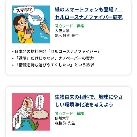
紙のスマートフォンも登場？
セルロースナノファイバー研究
関心ワード：繊維
大阪大学
能木 雅也 先生
日本発の材料開発「セルロースナノファイバー」
「透明」だけじゃない、ナノペーパーの実力
「情報を持ち運びやすくしたい」という欲求
生物由来の材料で、地球にやさ
しい環境浄化法を考えよう
関心ワード：繊維
信州大学
森脇 洋 先生