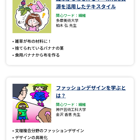
学問のミニ講義「夢ナビ講義」
学問分野解説
源を活用したテキスタイル
関心ワード：繊維
学問の教科書
夢ナビライブ
多摩美術大学
柏木 弘 先生
ユーザーサポート
雑草が布の材料に！
捨てられているバナナの茎
Ｑ＆Ａ よくあるご質問
大学進学IDについて
食用バナナから布を作る
資料の料金の
受付内容・発送状況の確認
お支払いについて
テレメール
ファッションデザインを学ぶと
個人情報取扱規定
お支払いサイト
は？
テレメール進学カタログ
関心ワード：繊維
特定商取引表記
訂正のご案内
神戸芸術工科大学
金沢 香恵 先生
文理複合分野のファッションデザイン
デザインの具現化