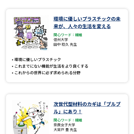
環境に優しいプラスチックの未
来が、人々の生活を変える
関心ワード：繊維
信州大学
田中 稔久 先生
環境に優しいプラスチック
これまでにない機能が生活をより良くする
これからの世界に必ず求められる分野
次世代型材料のカギは「プルプ
ル」にあり！
関心ワード：繊維
奈良女子大学
大背戸 豊 先生