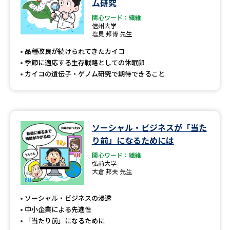
ム研究
関心ワード：繊維
信州大学
塩見 邦博 先生
品種改良が続けられてきたカイコ
季節に適応する生存戦略としての休眠卵
カイコの遺伝子・ゲノム研究で期待できること
ソーシャル・ビジネスが「当た
り前」になるためには
関心ワード：繊維
弘前大学
大倉 邦夫 先生
ソーシャル・ビジネスの浸透
中小企業による先進性
「当たり前」になるために