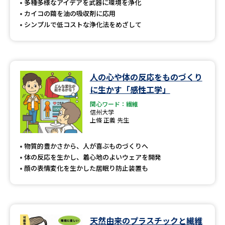
多種多様なアイデアを武器に環境を浄化
カイコの繭を油の吸収剤に応用
シンプルで低コストな浄化法をめざして
人の心や体の反応をものづくり
に生かす「感性工学」
関心ワード：繊維
信州大学
上條 正義 先生
物質的豊かさから、人が喜ぶものづくりへ
体の反応を生かし、着心地のよいウェアを開発
顔の表情変化を生かした居眠り防止装置も
天然由来のプラスチックと繊維