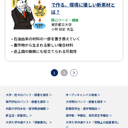
で作る、環境に優しい新素材と
は？
関心ワード：繊維
東京都立大学
小林 訓史 先生
石油由来の材料の一部を置き換えていく
農作物から生まれる新しい複合材料
途上国の振興にも役立てられる可能性
1
2
大学・短大のパンフ・願書を請求 ＞
オープンキャンパス検索 ＞
専門学校のパンフ・願書を請求 ＞
大学院のパンフ・願書を請求 ＞
外国大学日本校・留学関連機関 ＞
新聞奨学会・進学情報誌 ＞
新生活・部屋探し ＞
進学塾・予備校、高卒認定予備校 ＞
大学入学共通テスト「受験案内」 ＞
大学入学共通テスト「受験上の配慮案内」
＞