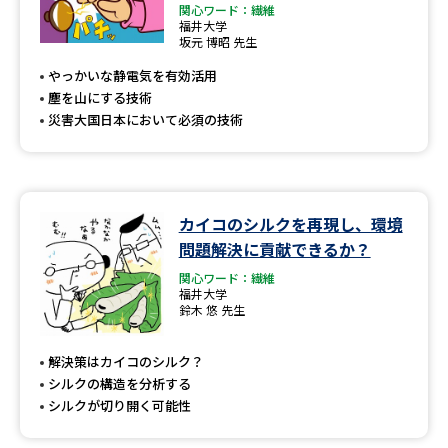
関心ワード：繊維
福井大学
坂元 博昭 先生
やっかいな静電気を有効活用
塵を山にする技術
災害大国日本において必須の技術
カイコのシルクを再現し、環境
問題解決に貢献できるか？
関心ワード：繊維
福井大学
鈴木 悠 先生
解決策はカイコのシルク？
シルクの構造を分析する
シルクが切り開く可能性