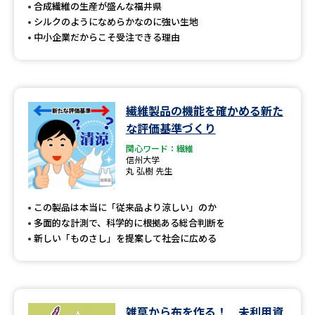
受験準備
資料検索
合成繊維の生産が盛んな福井県
シルクのようになめらかなのに強い生地
中小企業だからこそ受注できる理由
志望校・出願校を調べる
併願校選び
受験スケジュールを立てよう
繊維製品の機能を確かめる新た
な評価基準づくり
先輩が入学を決めた理由
テレメール全国一斉進学調査
関心ワード：繊維
信州大学
新生活お役立ちガイド
丸 弘樹 先生
この製品は本当に「従来品より涼しい」のか
多面的な計測で、科学的に根拠ある総合判断を
学問発見
学問検索
新しい「ものさし」を提案して社会に広める
大学で学びたい学問発見
雑草から布を作る！ 未利用資