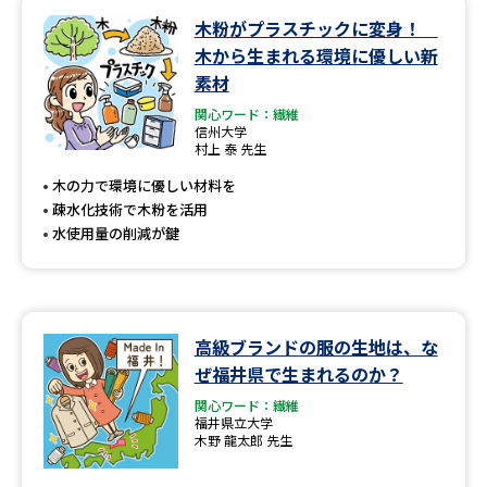
木粉がプラスチックに変身！
データサイエンス特集
奨学金・特待生制度特集
木から生まれる環境に優しい新
素材
デジタルパンフレット
進路の３択
関心ワード：繊維
信州大学
村上 泰 先生
新学年スタート号特集ページ
新学年スタート号特集ページ
（高3生用）
（高2生用）
木の力で環境に優しい材料を
疎水化技術で木粉を活用
SELFBRAND特集ページ
水使用量の削減が鍵
オープンキャンパスなどを調べる
オープンキャンパス検索
実施プログラムから探す
高級ブランドの服の生地は、な
ぜ福井県で生まれるのか？
来場型・Web型イベント特集
夢ナビライブ
関心ワード：繊維
福井県立大学
木野 龍太郎 先生