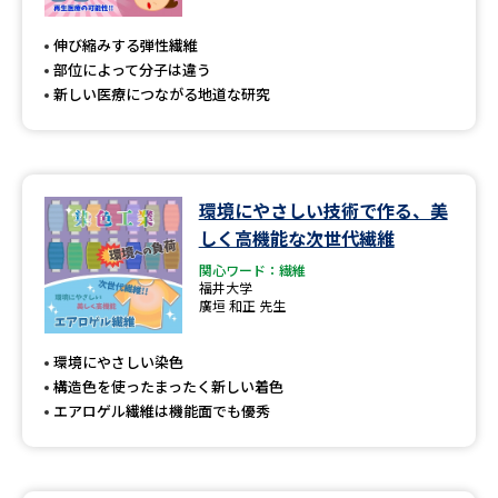
専門学校の資料請求
大学院の資料請求
伸び縮みする弾性繊維
大学入学共通テスト「受験案
留学・進学関連、塾・予備校
部位によって分子は違う
内」の請求
新しい医療につながる地道な研究
大学入学共通テスト「受験上の
高等学校卒業程度認定試験
配慮案内」の請求
幼稚園教員資格認定試験
小学校教員資格認定試験
環境にやさしい技術で作る、美
しく高機能な次世代繊維
高等学校（情報）教員資格認定
試験
関心ワード：繊維
福井大学
廣垣 和正 先生
大学研究
大学検索
環境にやさしい染色
構造色を使ったまったく新しい着色
エアロゲル繊維は機能面でも優秀
大学で学べる内容や特徴を調べる
国際・グローバルに強い大学特
新増設大学・学部・学科特集
集