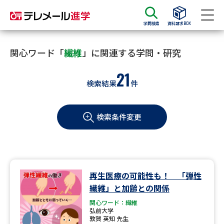
学問検索
資料請求BOX
資料請求
資料検索
関心ワード「
繊維
」に関連する学問・研究
21
検索結果
件
大学・短大の資料種類から請求
検索条件変更
大学パンフ
学部・学科パンフ
総合型選抜・学校推薦型選抜 募
大学入学共通テスト利用選抜の
集要項＆願書
募集要項＆願書
過去問題集
再生医療の可能性も！ 「弾性
繊維」と加齢との関係
大学・短大以外の資料から請求
関心ワード：繊維
弘前大学
敦賀 英知 先生