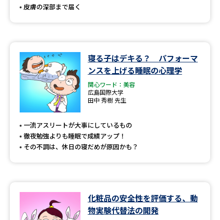
皮膚の深部まで届く
寝る子はデキる？ パフォーマ
ンスを上げる睡眠の心理学
関心ワード：美容
広島国際大学
田中 秀樹 先生
一流アスリートが大事にしているもの
徹夜勉強よりも睡眠で成績アップ！
その不調は、休日の寝だめが原因かも？
化粧品の安全性を評価する、動
物実験代替法の開発