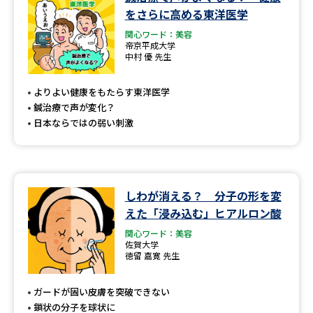
学問のミニ講義「夢ナビ講義」
学問分野解説
をさらに高める東洋医学
関心ワード：美容
学問の教科書
夢ナビライブ
帝京平成大学
中村 優 先生
ユーザーサポート
よりよい健康をもたらす東洋医学
鍼治療で声が変化？
Ｑ＆Ａ よくあるご質問
大学進学IDについて
日本ならではの弱い刺激
資料の料金の
受付内容・発送状況の確認
お支払いについて
テレメール
しわが消える？ 分子の形を変
個人情報取扱規定
お支払いサイト
えた「浸み込む」ヒアルロン酸
テレメール進学カタログ
関心ワード：美容
特定商取引表記
訂正のご案内
佐賀大学
徳留 嘉寛 先生
ガードが固い皮膚を突破できない
鎖状の分子を球状に