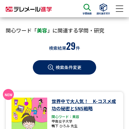
学問検索
資料請求BOX
資料請求
資料検索
関心ワード「
美容
」に関連する学問・研究
29
検索結果
件
大学・短大の資料種類から請求
検索条件変更
大学パンフ
学部・学科パンフ
総合型選抜・学校推薦型選抜 募
大学入学共通テスト利用選抜の
集要項＆願書
募集要項＆願書
過去問題集
世界中で大人気！ K-コスメ成
功の秘密とSNS戦略
大学・短大以外の資料から請求
関心ワード：美容
甲南女子大学
鴨下 ひろみ 先生