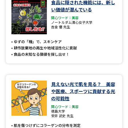
食品に隠された機能には、新し
い価値が潜んでいる
関心ワード：美容
ノートルダム清心女子大学
吉金 優 先生
ゆずの「種」で、スキンケア
耕作放棄地の再生や地域活性化に貢献
食品の未知なる価値を探し出せ！
見えない光で肌を見る？ 美容
や医療、スポーツに貢献する光
の可能性
関心ワード：美容
徳島大学
安井 武史 先生
肌を傷つけずにコラーゲンの分布を測定