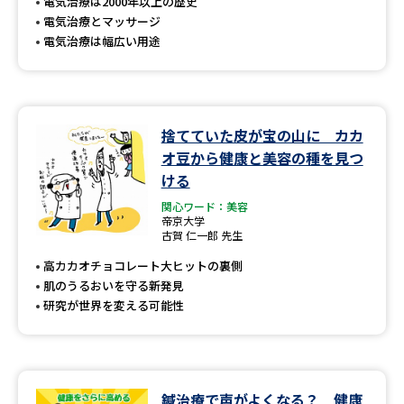
受験準備
資料検索
電気治療は2000年以上の歴史
電気治療とマッサージ
電気治療は幅広い用途
志望校・出願校を調べる
併願校選び
受験スケジュールを立てよう
捨てていた皮が宝の山に カカ
オ豆から健康と美容の種を見つ
先輩が入学を決めた理由
テレメール全国一斉進学調査
ける
関心ワード：美容
新生活お役立ちガイド
帝京大学
古賀 仁一郎 先生
高カカオチョコレート大ヒットの裏側
肌のうるおいを守る新発見
学問発見
学問検索
研究が世界を変える可能性
大学で学びたい学問発見
鍼治療で声がよくなる？ 健康