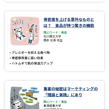
骨密度を上げる意外なものと
は？ 食品が持つ驚きの機能
関心ワード：美容
石川県立大学
西本 壮吾 先生
アレルギーを抑える食べ物
骨密度改善に高い効果
ハトムギで肌の保湿力アップ
集客の秘密はマーケティングの
「理論と実践」にあり
関心ワード：美容
新潟産業大学