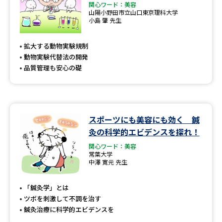
関心ワード：美容
山陽小野田市立山口東京理科大学
小島 肇 先生
拡大する動物実験規制
動物実験代替法の開発
品質管理も安心の礎
スポーツにも美容にも効く 鍼
灸の科学的エビデンスを探れ！
関心ワード：美容
常葉大学
中澤 寛元 先生
「鍼灸学」とは
ツボを刺激して不調を治す
鍼灸治療に科学的エビデンスを