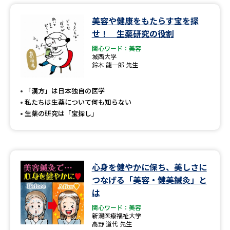
美容や健康をもたらす宝を探
せ！ 生薬研究の役割
関心ワード：美容
城西大学
鈴木 龍一郎 先生
「漢方」は日本独自の医学
私たちは生薬について何も知らない
生薬の研究は「宝探し」
心身を健やかに保ち、美しさに
つなげる「美容・健美鍼灸」と
は
関心ワード：美容
新潟医療福祉大学
高野 道代 先生