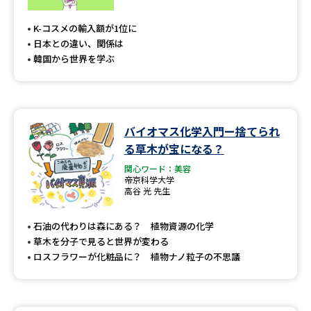
専門学校の資料請求
大学院の資料請求
K-コスメの輸入額が1位に
大学入学共通テスト「受験案
留学・進学関連、塾・予備校
日本との違い、関係は
内」の請求
韓国から世界を学ぶ
大学入学共通テスト「受験上の
高等学校卒業程度認定試験
配慮案内」の請求
幼稚園教員資格認定試験
小学校教員資格認定試験
バイオマス化学入門ー捨てられ
る草木が宝になる？
高等学校（情報）教員資格認定
試験
関心ワード：美容
帝京科学大学
高谷 光 先生
大学研究
大学検索
石油の代わりは森にある？ 植物資源の化学
草木を分子で見ると世界が変わる
ロスフラワーが化粧品に？ 植物ナノ粒子の不思議
大学で学べる内容や特徴を調べる
国際・グローバルに強い大学特
新増設大学・学部・学科特集
集