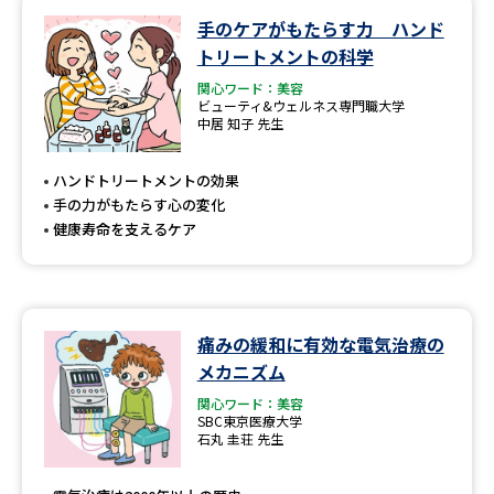
手のケアがもたらす力 ハンド
データサイエンス特集
奨学金・特待生制度特集
トリートメントの科学
関心ワード：美容
デジタルパンフレット
進路の３択
ビューティ&ウェルネス専門職大学
中居 知子 先生
新学年スタート号特集ページ
新学年スタート号特集ページ
（高3生用）
（高2生用）
ハンドトリートメントの効果
手の力がもたらす心の変化
SELFBRAND特集ページ
健康寿命を支えるケア
オープンキャンパスなどを調べる
痛みの緩和に有効な電気治療の
オープンキャンパス検索
実施プログラムから探す
メカニズム
関心ワード：美容
来場型・Web型イベント特集
夢ナビライブ
SBC東京医療大学
石丸 圭荘 先生