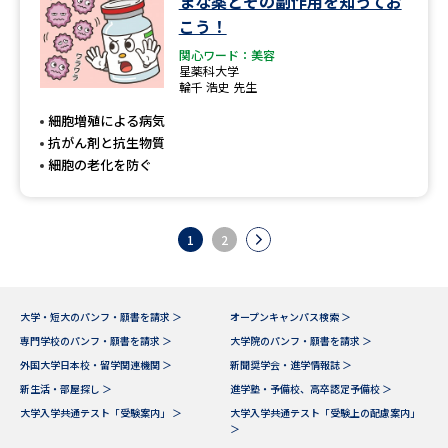
まな薬とその副作用を知ってお
こう！
関心ワード：美容
星薬科大学
輪千 浩史 先生
細胞増殖による病気
抗がん剤と抗生物質
細胞の老化を防ぐ
1
2
大学・短大のパンフ・願書を請求 ＞
オープンキャンパス検索 ＞
専門学校のパンフ・願書を請求 ＞
大学院のパンフ・願書を請求 ＞
外国大学日本校・留学関連機関 ＞
新聞奨学会・進学情報誌 ＞
新生活・部屋探し ＞
進学塾・予備校、高卒認定予備校 ＞
大学入学共通テスト「受験案内」 ＞
大学入学共通テスト「受験上の配慮案内」
＞