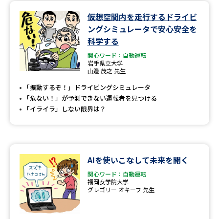
仮想空間内を走行するドライビ
データサイエンス特集
奨学金・特待生制度特集
ングシミュレータで安心安全を
科学する
デジタルパンフレット
進路の３択
関心ワード：自動運転
岩手県立大学
新学年スタート号特集ページ
新学年スタート号特集ページ
山邉 茂之 先生
（高3生用）
（高2生用）
「振動するぞ！」ドライビングシミュレータ
「危ない！」が予測できない運転者を見つける
SELFBRAND特集ページ
「イライラ」しない限界は？
オープンキャンパスなどを調べる
オープンキャンパス検索
実施プログラムから探す
AIを使いこなして未来を開く
関心ワード：自動運転
来場型・Web型イベント特集
夢ナビライブ
福岡女学院大学
グレゴリー オキーフ 先生