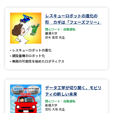
レスキューロボットの進化の
形 カギは「フェーズフリー」
関心ワード：自動運転
麗澤大学
鈴木 高宏 先生
レスキューロボットの進化
建設重機のロボット化
無限の可能性を秘めたロボティクス
データ工学が切り開く、モビリ
ティの新しい未来
関心ワード：自動運転
創価大学
笠松 大佑 先生