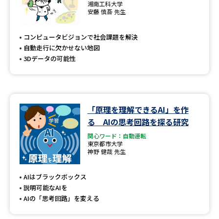
湘南工科大学
安藤 慎吾 先生
コンピュータビジョンで社会課題を解決
自動走行に欠かせない地図
3Dデータの可能性
「原理を理解できるAI」を作
る AIの思考回路を探る研究
関心ワード：自動運転
東京都市大学
神野 健哉 先生
AIはブラックボックス
説明可能なAIを
AIの「思考回路」を変える