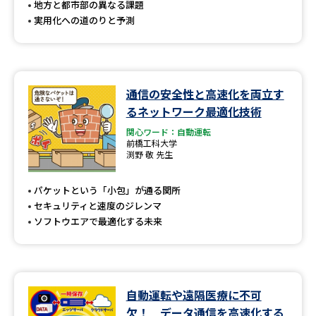
地方と都市部の異なる課題
実用化への道のりと予測
通信の安全性と高速化を両立す
るネットワーク最適化技術
関心ワード：自動運転
前橋工科大学
渕野 敬 先生
パケットという「小包」が通る関所
セキュリティと速度のジレンマ
ソフトウエアで最適化する未来
自動運転や遠隔医療に不可
欠！ データ通信を高速化する