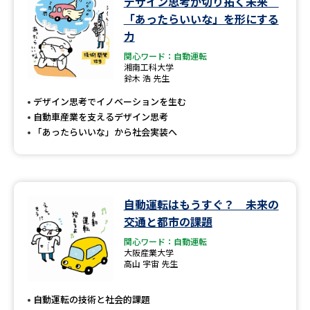
デザイン思考が切り拓く未来
学問のミニ講義「夢ナビ講義」
学問分野解説
「あったらいいな」を形にする
力
学問の教科書
夢ナビライブ
関心ワード：自動運転
湘南工科大学
鈴木 浩 先生
ユーザーサポート
デザイン思考でイノベーションを生む
自動車産業を支えるデザイン思考
Ｑ＆Ａ よくあるご質問
大学進学IDについて
「あったらいいな」から社会実装へ
資料の料金の
受付内容・発送状況の確認
お支払いについて
テレメール
個人情報取扱規定
お支払いサイト
自動運転はもうすぐ？ 未来の
交通と都市の課題
テレメール進学カタログ
特定商取引表記
訂正のご案内
関心ワード：自動運転
大阪産業大学
高山 宇宙 先生
自動運転の技術と社会的課題