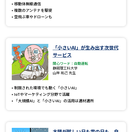
移動体無線通信
複数のアンテナを駆使
空飛ぶ車やドローンも
「小さいAI」が生み出す次世代
サービス
関心ワード：自動運転
静岡理工科大学
山岸 祐己 先生
制限された環境でも動く「小さいAI」
IoTやマーケティング分野で活躍
「大規模AI」と「小さいAI」の活用は適材適所
太陽が眩しい日も雪の日も、自