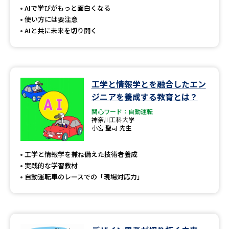
受験準備
資料検索
AIで学びがもっと面白くなる
使い方には要注意
AIと共に未来を切り開く
志望校・出願校を調べる
併願校選び
受験スケジュールを立てよう
工学と情報学とを融合したエン
先輩が入学を決めた理由
テレメール全国一斉進学調査
ジニアを養成する教育とは？
関心ワード：自動運転
神奈川工科大学
新生活お役立ちガイド
小宮 聖司 先生
工学と情報学を兼ね備えた技術者養成
学問発見
学問検索
実践的な学習教材
自動運転車のレースでの「現場対応力」
大学で学びたい学問発見