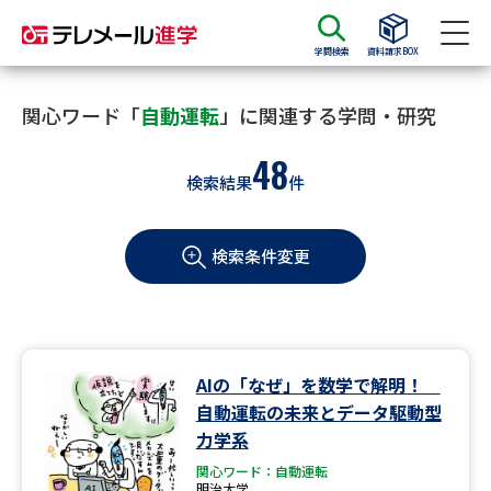
学問検索
資料請求BOX
資料請求
資料検索
関心ワード「
自動運転
」に関連する学問・研究
48
検索結果
件
大学・短大の資料種類から請求
検索条件変更
大学パンフ
学部・学科パンフ
総合型選抜・学校推薦型選抜 募
大学入学共通テスト利用選抜の
集要項＆願書
募集要項＆願書
過去問題集
AIの「なぜ」を数学で解明！
自動運転の未来とデータ駆動型
大学・短大以外の資料から請求
力学系
関心ワード：自動運転
明治大学