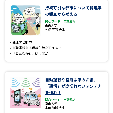
持続可能な都市について倫理学
の観点から考える
関心ワード：自動運転
南山大学
神崎 宣次 先生
倫理学と都市
自動運転車は環境負荷を下げる？
「公正な移行」は可能か
自動運転や空飛ぶ車の命綱、
「通信」が途切れないアンテナ
を作れ！
関心ワード：自動運転
富山大学
本田 和博 先生