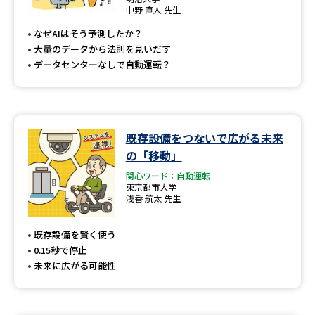
専門学校の資料請求
大学院の資料請求
中野 直人 先生
なぜAIはそう予測したか？
大学入学共通テスト「受験案
留学・進学関連、塾・予備校
内」の請求
大量のデータから法則を見いだす
データセンターなしで自動運転？
大学入学共通テスト「受験上の
高等学校卒業程度認定試験
配慮案内」の請求
幼稚園教員資格認定試験
小学校教員資格認定試験
既存設備をつないで広がる未来
高等学校（情報）教員資格認定
の「移動」
試験
関心ワード：自動運転
東京都市大学
浅香 航太 先生
大学研究
大学検索
既存設備を賢く使う
0.15秒で停止
未来に広がる可能性
大学で学べる内容や特徴を調べる
国際・グローバルに強い大学特
新増設大学・学部・学科特集
集