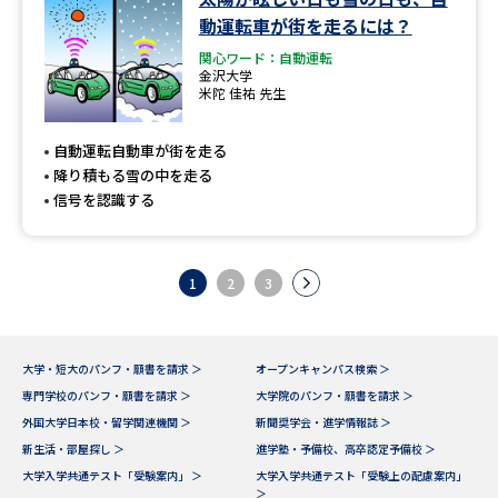
動運転車が街を走るには？
関心ワード：自動運転
金沢大学
米陀 佳祐 先生
自動運転自動車が街を走る
降り積もる雪の中を走る
信号を認識する
1
2
3
大学・短大のパンフ・願書を請求 ＞
オープンキャンパス検索 ＞
専門学校のパンフ・願書を請求 ＞
大学院のパンフ・願書を請求 ＞
外国大学日本校・留学関連機関 ＞
新聞奨学会・進学情報誌 ＞
新生活・部屋探し ＞
進学塾・予備校、高卒認定予備校 ＞
大学入学共通テスト「受験案内」 ＞
大学入学共通テスト「受験上の配慮案内」
＞