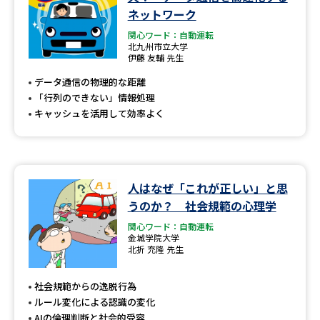
ネットワーク
関心ワード：自動運転
北九州市立大学
伊藤 友輔 先生
データ通信の物理的な距離
「行列のできない」情報処理
キャッシュを活用して効率よく
人はなぜ「これが正しい」と思
うのか？ 社会規範の心理学
関心ワード：自動運転
金城学院大学
北折 充隆 先生
社会規範からの逸脱行為
ルール変化による認識の変化
AIの倫理判断と社会的受容