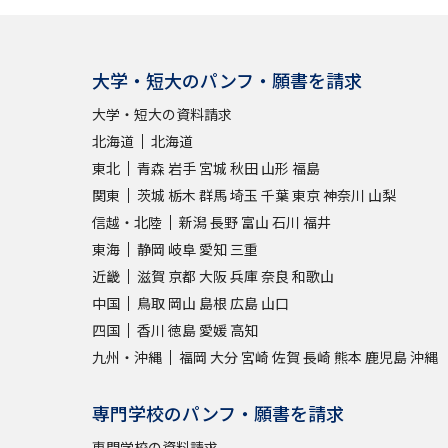
大学・短大のパンフ・願書を請求
大学・短大の資料請求
北海道
北海道
東北
青森
岩手
宮城
秋田
山形
福島
関東
茨城
栃木
群馬
埼玉
千葉
東京
神奈川
山梨
信越・北陸
新潟
長野
富山
石川
福井
東海
静岡
岐阜
愛知
三重
近畿
滋賀
京都
大阪
兵庫
奈良
和歌山
中国
鳥取
岡山
島根
広島
山口
四国
香川
徳島
愛媛
高知
九州・沖縄
福岡
大分
宮崎
佐賀
長崎
熊本
鹿児島
沖縄
専門学校のパンフ・願書を請求
専門学校の資料請求