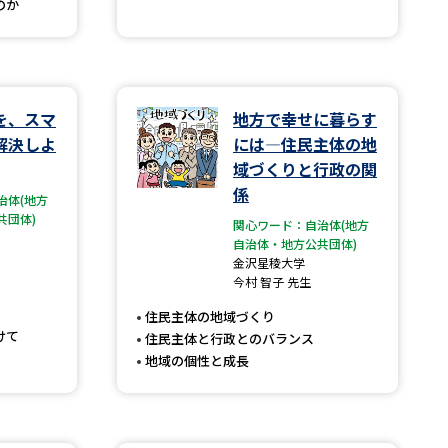
のか
学問検索
を、スマ
地方で幸せに暮らす
解決しよ
には―住民主体の地
域づくりと行政の関
野解説
学問の教科書
夢ナビライブ
係
治体(地方
共団体)
関心ワード：自治体(地方
自治体・地方公共団体)
金沢星稜大学
今村 智子 先生
住民主体の地域づくり
いて
このサイトについて
けて
住民主体と行政とのバランス
地域の個性と成長
・発送状況の確認
テレメール
お支払いサイト
問合せ先
テレメール進学カタログ
訂正のご案内