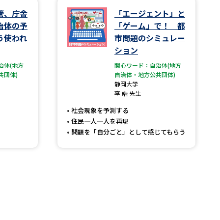
管、庁舎
「エージェント」と
治体の予
「ゲーム」で！ 都
う使われ
市問題のシミュレー
ション
治体(地方
関心ワード：自治体(地方
共団体)
自治体・地方公共団体)
静岡大学
李 皓 先生
社会現象を予測する
住民一人一人を再現
問題を「自分ごと」として感じてもらう