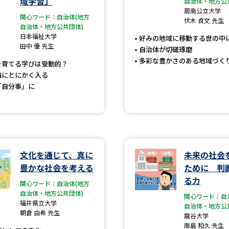
域学習」
自治体・地方公
大学入学共通テスト「受験案内」の請求
周南公立大学
関心ワード：自治体(地方
伏木 貞文 先生
大学入学共通テスト「受験上の配慮案内
自治体・地方公共団体)
日本福祉大学
好みの地域に移動する世の中
幼稚園教員資格認定試験
小学校教員資
田中 優 先生
自治体が切磋琢磨
高等学校（情報）教員資格認定試験
多彩な豊かさのある地域づく
を育てる学びは受動的？
輪にとにかく入る
「自分事」に
大学研究
大学で学べる内容や特徴を調
文化を通じて、真に
未来の社会
豊かな社会を考える
ために 判
新増設大学・学部・学科特集
国際・グ
る力
関心ワード：自治体(地方
データサイエンス特集
奨学金・特待生
自治体・地方公共団体)
関心ワード：自
進路の３択
新学年スタート号特集ペー
福井県立大学
自治体・地方公
朝倉 由希 先生
龍谷大学
新学年スタート号特集ページ（高2生用
南島 和久 先生