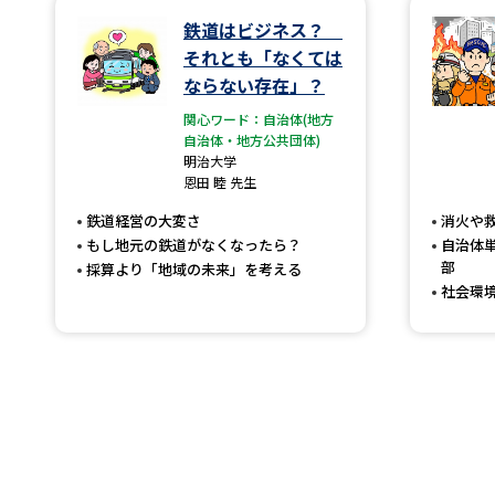
鉄道はビジネス？
それとも「なくては
ならない存在」？
関心ワード：自治体(地方
自治体・地方公共団体)
明治大学
恩田 睦 先生
鉄道経営の大変さ
消火や
もし地元の鉄道がなくなったら？
自治体
部
採算より「地域の未来」を考える
社会環