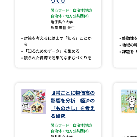
づくり
関心ワード：自治体(地方
自治体・地方公共団体)
岩手県立大学
堀篭 義裕 先生
対策を考えるにはまず「知る」ことか
能動性
ら
地域の
「知るためのデータ」を集める
課題を
限られた資源で効果的なまちづくりを
世帯ごとに物価高の
影響を分析 経済の
「ものさし」を考え
る研究
関心ワード：自治体(地方
自治体・地方公共団体)
福井県立大学