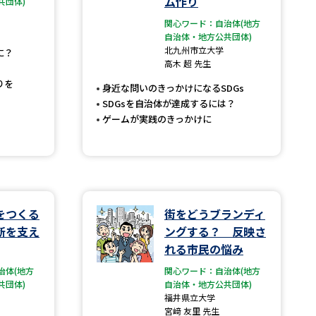
ム作り
共団体)
関心ワード：自治体(地方
」の請求
高等学校卒業程度認定試験
自治体・地方公共団体)
北九州市立大学
に？
格認定試験
高木 超 先生
りを
身近な問いのきっかけになるSDGs
SDGsを自治体が達成するには？
ゲームが実践のきっかけに
大学検索
べる
をつくる
街をどうブランディ
断を支え
ングする？ 反映さ
ローバルに強い大学特集
れる市民の悩み
制度特集
デジタルパンフレット
治体(地方
関心ワード：自治体(地方
ジ（高3生用）
共団体)
自治体・地方公共団体)
福井県立大学
）
宮﨑 友里 先生