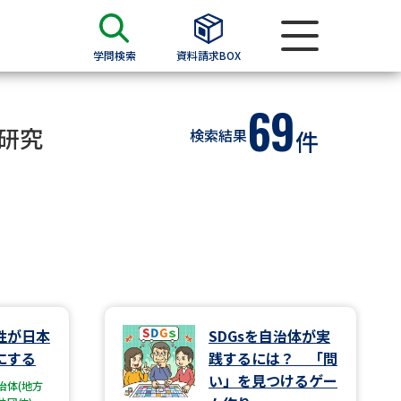
学問検索
資料請求BOX
69
資料検索
研究
検索結果
件
求
願書
＆願書
過去問題集
求
性が日本
SDGsを自治体が実
にする
践するには？ 「問
留学・進学関連、塾・予備校
い」を見つけるゲー
治体(地方