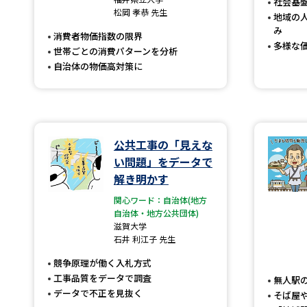
社会基
松岡 孝恭 先生
地域の
み
消費者物価指数の限界
多様な
世帯ごとの消費パターンを分析
自治体の物価高対策に
公共工事の「見えな
い問題」をデータで
解き明かす
関心ワード：自治体(地方
自治体・地方公共団体)
滋賀大学
石井 利江子 先生
競争原理が働く入札方式
工事品質をデータで調査
無人駅
データで不正を見抜く
そば屋