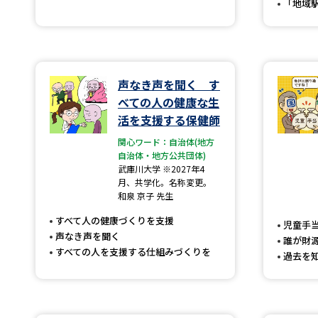
「地域
声なき声を聞く す
べての人の健康な生
活を支援する保健師
関心ワード：自治体(地方
自治体・地方公共団体)
武庫川大学 ※2027年4
月、共学化。名称変更。
和泉 京子 先生
すべて人の健康づくりを支援
児童手
声なき声を聞く
誰が財
すべての人を支援する仕組みづくりを
過去を