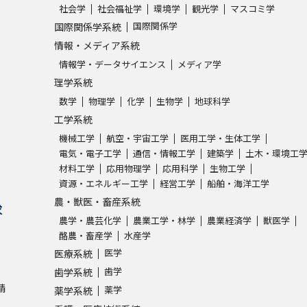
社会学
社会福祉学
環境学
観光学
マスコミ学
国際関係学
国際関係学系統
情報・メディア系統
情報学・データサイエンス
メディア学
理学系統
数学
物理学
化学
生物学
地球科学
工学系統
機械工学
航空・宇宙工学
医用工学・生体工学
電気・電子工学
通信・情報工学
建築学
土木・環境工
材料工学
応用物理学
応用科学
生物工学
資源・エネルギー工学
経営工学
船舶・海洋工学
農・獣医・畜産系統
求
農学・農芸化学
農業工学・林学
農業経済学
獣医学
酪農・畜産学
水産学
医学
医療系統
歯学
歯学系統
請
薬学
薬学系統