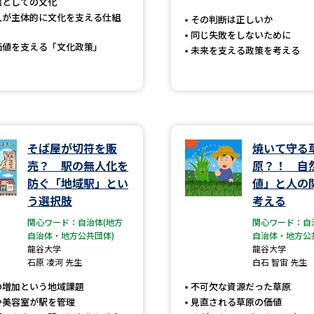
盤としての文化
SELFBRAND特集ページ
人が主体的に文化を支える仕組
その判断は正しいか
同じ失敗をしないために
価値を支える「文化政策」
未来を支える政策を考える
オープンキャンパスなどを調
オープンキャンパス検索
実施プログラ
来場型・Web型イベント特集
夢ナビ
そば屋が切符を販
焼いて守る
売？ 駅の無人化を
原？！ 自
受験準備
防ぐ「地域駅」とい
値」と人の
う選択肢
考える
関心ワード：自治体(地方
関心ワード：自
志望校・出願校を調べる
自治体・地方公共団体)
自治体・地方公
龍谷大学
龍谷大学
併願校選び
受験スケジュールを立てよ
石原 凌河 先生
白石 智宙 先生
テレメール全国一斉進学調査
新生活お
の増加という地域課題
不可欠な資源だった草原
や美容室が駅を管理
見直される草原の価値