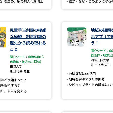
駅」を広め、駅の無人化を防止
誰が・なぜ・どのように守る
学問発見
児童手当創設の複雑
地域の課題
大学で学びたい学問発見
な経緯 制度創設の
ホアプリで
歴史から読み取れる
う！
学問のミニ講義「夢ナビ講義」
学問分
こと
関心ワード：自
自治体・地方公
関心ワード：自治体(地方
湘南工科大学
自治体・地方公共団体)
井上 道哉 先生
ユーザーサポート
東海大学
原田 悠希 先生
地域貢献にCG活用
地域を学ぶアプリの開発
当はどう始まった？
Ｑ＆Ａ よくあるご質問
大学進学IDにつ
シビックプライドの醸成にむ
源を負担する？
知り、未来を変える
資料の料金の
お支払いについて
受付内容
個人情報取扱規定
特定商取引表記
お
受験情報リンク