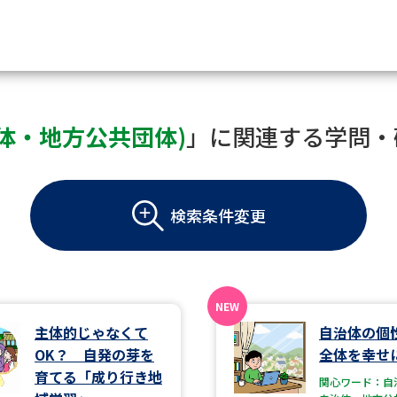
資料請求
体・地方公共団体)
」に関連する学問・
大学・短大の資料種類から請
検索条件変更
大学パンフ
学部・学科パンフ
総合型選抜・学校推薦型選抜 募集要項＆
大学入学共通テスト利用選抜の募集要項
大学・短大以外の資料から請
主体的じゃなくて
自治体の個
OK？ 自発の芽を
全体を幸せ
専門学校の資料請求
大学院の資料請求
育てる「成り行き地
関心ワード：自