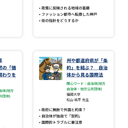
政策に反映される地域の葛藤
ファッション都市へ転換した神戸
街の指針をどうするか
べる
ムから探す
ライブ
草
州や都道府県が「条
然の「価
約」を結ぶ？ 自治
資料検索
関わりを
体から見る国際法
関心ワード：自治体(地方
自治体・地方公共団体)
治体(地方
福岡大学
共団体)
松山 祐平 先生
う
先輩が入学を決めた理由
政府に無断で外国と約束？
自治体が独自で「契約」
役立ちガイド
国際的トラブルに要注意