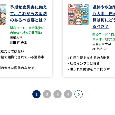
予期せぬ災害に備え
道路や水道
て、これからの消防
も大事 自
のあるべき姿とは？
算は何にど
るべき？
関心ワード：自治体(地方
自治体・地方公共団体)
関心ワード：自
拓殖大学
自治体・地方公
川田 進 先生
青森公立大学
樺 克裕 先生
救助だけではない
単位で組織化されている消防本
住民生活を支える地方財政
社会インフラは投資
境の大きな変化のなかで
限られた財源をどう使うか
1
2
3
4