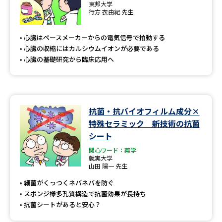
東邦大学
行方 衣由紀 先生
心臓はペースメーカーからの電気信号で拍動する
心臓の収縮にはカルシウムイオンが必要である
心臓の基礎研究から臨床応用へ
抗菌・抗バイオフィルム成分×
特殊セラミック 新技術の抗菌
シート
関心ワード：薬学
就実大学
山田 陽一 先生
細菌がくっつくネバネバを防ぐ
スポンジ様多孔質構造で抗菌効果が長持ち
抗菌シートがあると安心？