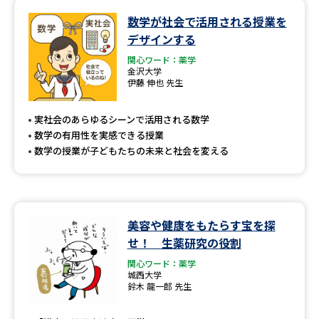
数学が社会で活用される授業を
デザインする
関心ワード：薬学
金沢大学
伊藤 伸也 先生
実社会のあらゆるシーンで活用される数学
数学の有用性を実感できる授業
数学の授業が子どもたちの未来と社会を変える
美容や健康をもたらす宝を探
せ！ 生薬研究の役割
関心ワード：薬学
城西大学
鈴木 龍一郎 先生