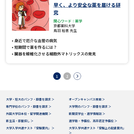
早く、より安全な薬を届ける研
究
関心ワード：薬学
京都薬科大学
鳥羽 裕恵 先生
身近で厄介な血管の病気
短期間で薬を作るには？
臓器を線維化させる細胞外マトリックスの発見
1
2
大学・短大のパンフ・願書を請求 ＞
オープンキャンパス検索 ＞
専門学校のパンフ・願書を請求 ＞
大学院のパンフ・願書を請求 ＞
外国大学日本校・留学関連機関 ＞
新聞奨学会・進学情報誌 ＞
新生活・部屋探し ＞
進学塾・予備校、高卒認定予備校 ＞
大学入学共通テスト「受験案内」 ＞
大学入学共通テスト「受験上の配慮案内」
＞