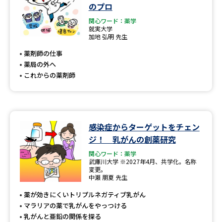
のプロ
関心ワード：薬学
就実大学
加地 弘明 先生
薬剤師の仕事
薬局の外へ
これからの薬剤師
感染症からターゲットをチェン
ジ！ 乳がんの創薬研究
関心ワード：薬学
武庫川大学 ※2027年4月、共学化。名称
変更。
中瀨 朋夏 先生
薬が効きにくいトリプルネガティブ乳がん
マラリアの薬で乳がんをやっつける
乳がんと亜鉛の関係を探る