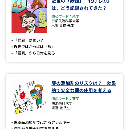
近世の「妖怪」「化けもの」
学問のミニ講義「夢ナビ講義」
学問分野解説
は、どう記録されてきた？
関心ワード：薬学
学問の教科書
夢ナビライブ
京都先端科学大学
木場 貴俊 先生
ユーザーサポート
「怪異」は怖い？
近世ではかっぱは「獣」
Ｑ＆Ａ よくあるご質問
大学進学IDについて
「怪異」から日常を見る
資料の料金の
受付内容・発送状況の確認
お支払いについて
テレメール
個人情報取扱規定
薬の添加剤のリスクは？ 効果
お支払いサイト
的で安全な薬の使用を考える
テレメール進学カタログ
特定商取引表記
関心ワード：薬学
訂正のご案内
横浜薬科大学
渡邊 徹 先生
医薬品添加剤で起きるアレルギー
症例から安全対策を考える