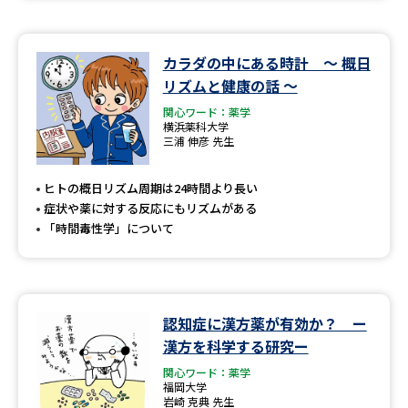
カラダの中にある時計 ～ 概日
リズムと健康の話 ～
関心ワード：薬学
横浜薬科大学
三浦 伸彦 先生
ヒトの概日リズム周期は24時間より長い
症状や薬に対する反応にもリズムがある
「時間毒性学」について
認知症に漢方薬が有効か？ ー
漢方を科学する研究ー
関心ワード：薬学
福岡大学
岩崎 克典 先生