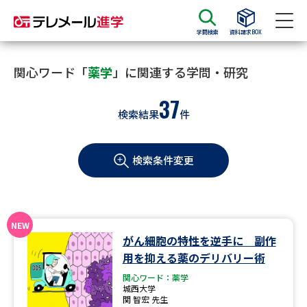
学問検索
資料請求BOX
資料請求
資料検索
関心ワード「
薬学
」に関連する学問・研究
37
検索結果
件
大学・短大の資料種類から請求
検索条件変更
大学パンフ
学部・学科パンフ
総合型選抜・学校推薦型選抜 募
大学入学共通テスト利用選抜の
集要項＆願書
募集要項＆願書
過去問題集
がん細胞の特性を逆手に 副作
用を抑える薬のデリバリー術
大学・短大以外の資料から請求
関心ワード：薬学
城西大学
関 智宏 先生