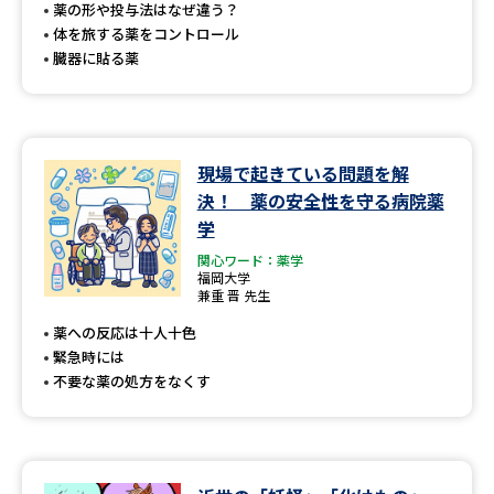
受験準備
資料検索
薬の形や投与法はなぜ違う？
体を旅する薬をコントロール
臓器に貼る薬
志望校・出願校を調べる
併願校選び
受験スケジュールを立てよう
現場で起きている問題を解
決！ 薬の安全性を守る病院薬
先輩が入学を決めた理由
テレメール全国一斉進学調査
学
関心ワード：薬学
新生活お役立ちガイド
福岡大学
兼重 晋 先生
薬への反応は十人十色
学問発見
学問検索
緊急時には
不要な薬の処方をなくす
大学で学びたい学問発見