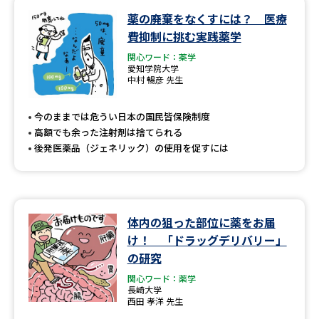
薬の廃棄をなくすには？ 医療
データサイエンス特集
奨学金・特待生制度特集
費抑制に挑む実践薬学
関心ワード：薬学
デジタルパンフレット
進路の３択
愛知学院大学
中村 暢彦 先生
新学年スタート号特集ページ
新学年スタート号特集ページ
（高3生用）
（高2生用）
今のままでは危うい日本の国民皆保険制度
高額でも余った注射剤は捨てられる
SELFBRAND特集ページ
後発医薬品（ジェネリック）の使用を促すには
オープンキャンパスなどを調べる
体内の狙った部位に薬をお届
オープンキャンパス検索
実施プログラムから探す
け！ 「ドラッグデリバリー」
の研究
来場型・Web型イベント特集
夢ナビライブ
関心ワード：薬学
長崎大学
西田 孝洋 先生