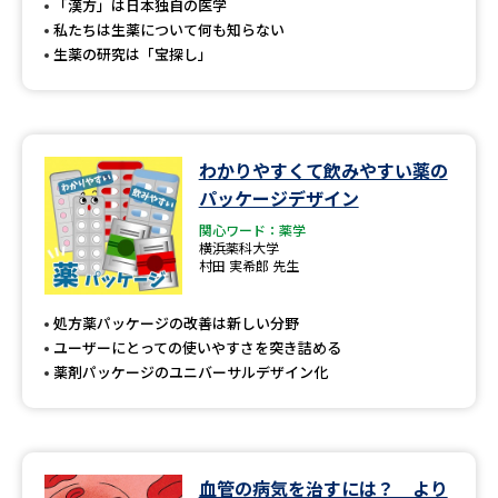
「漢方」は日本独自の医学
私たちは生薬について何も知らない
生薬の研究は「宝探し」
わかりやすくて飲みやすい薬の
パッケージデザイン
関心ワード：薬学
横浜薬科大学
村田 実希郎 先生
処方薬パッケージの改善は新しい分野
ユーザーにとっての使いやすさを突き詰める
薬剤パッケージのユニバーサルデザイン化
血管の病気を治すには？ より