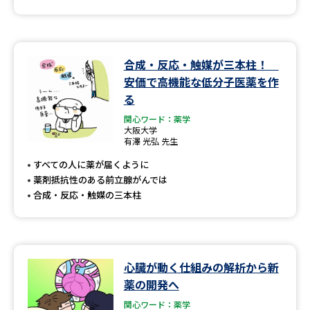
合成・反応・触媒が三本柱！
安価で高機能な低分子医薬を作
る
関心ワード：薬学
大阪大学
有澤 光弘 先生
すべての人に薬が届くように
薬剤抵抗性のある前立腺がんでは
合成・反応・触媒の三本柱
心臓が動く仕組みの解析から新
薬の開発へ
関心ワード：薬学