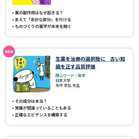
専門学校の資料請求
大学院の資料請求
薬の副作用はなぜ起きる？
大学入学共通テスト「受験案
留学・進学関連、塾・予備校
あえて「余計な部分」を付ける
内」の請求
ものづくりの薬学が未来を開く
大学入学共通テスト「受験上の
高等学校卒業程度認定試験
配慮案内」の請求
幼稚園教員資格認定試験
小学校教員資格認定試験
生薬を治療の選択肢に 古い知
識を正す品質評価
高等学校（情報）教員資格認定
試験
関心ワード：薬学
日本大学
矢作 忠弘 先生
大学研究
大学検索
その成分は本当？
常識が間違っていることもある
正確なエビデンスを構築する
大学で学べる内容や特徴を調べる
国際・グローバルに強い大学特
新増設大学・学部・学科特集
集