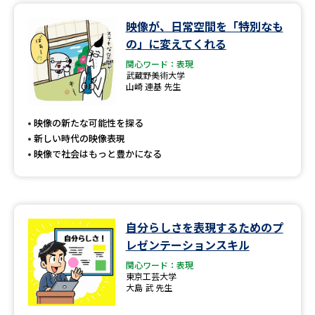
映像が、日常空間を「特別なも
の」に変えてくれる
関心ワード：表現
武蔵野美術大学
山崎 連基 先生
映像の新たな可能性を探る
新しい時代の映像表現
映像で社会はもっと豊かになる
自分らしさを表現するためのプ
レゼンテーションスキル
関心ワード：表現
東京工芸大学
大島 武 先生