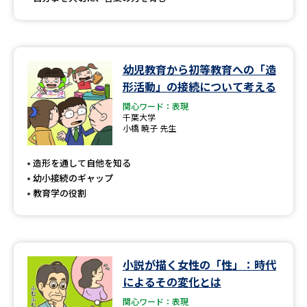
幼児教育から初等教育への「造
形活動」の接続について考える
関心ワード：表現
千葉大学
小橋 暁子 先生
造形を通して自他を知る
幼小接続のギャップ
教育学の役割
小説が描く女性の「性」：時代
によるその変化とは
関心ワード：表現