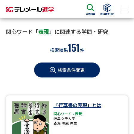
学問検索
資料請求BOX
資料請求
資料検索
関心ワード「
表現
」に関連する学問・研究
151
検索結果
件
大学・短大の資料種類から請求
検索条件変更
大学パンフ
学部・学科パンフ
総合型選抜・学校推薦型選抜 募
大学入学共通テスト利用選抜の
集要項＆願書
募集要項＆願書
過去問題集
「行草書の表現」とは
関心ワード：表現
大学・短大以外の資料から請求
岐阜女子大学
森嶌 隆鳳 先生