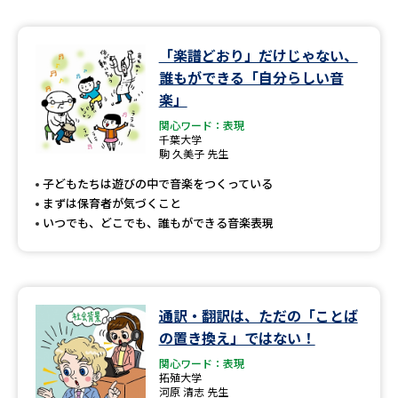
「楽譜どおり」だけじゃない、
誰もができる「自分らしい音
楽」
関心ワード：表現
千葉大学
駒 久美子 先生
子どもたちは遊びの中で音楽をつくっている
まずは保育者が気づくこと
いつでも、どこでも、誰もができる音楽表現
通訳・翻訳は、ただの「ことば
の置き換え」ではない！
関心ワード：表現
拓殖大学
河原 清志 先生