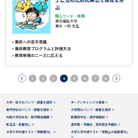
ぶ
関心ワード：表現
東北福祉大学
青木 一則 先生
美術への苦手意識
美術教育プログラムと評価方法
教育現場のニーズに応える
1
2
3
4
5
6
7
8
大学・短大のパンフ・願書を請求 ＞
オープンキャンパス検索 ＞
専門学校のパンフ・願書を請求 ＞
大学院のパンフ・願書を請求 ＞
外国大学日本校・留学関連機関 ＞
新聞奨学会・進学情報誌 ＞
新生活・部屋探し ＞
進学塾・予備校、高卒認定予備校 ＞
大学入学共通テスト「受験案内」 ＞
大学入学共通テスト「受験上の配慮案内」
＞