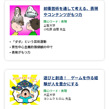
前衛芸術を通して考える、表現
データサイエンス特集
奨学金・特待生制度特集
やコンテンツがもつ力
関心ワード：表現
デジタルパンフレット
進路の３択
上智大学
小松原 由理 先生
新学年スタート号特集ページ
新学年スタート号特集ページ
（高3生用）
（高2生用）
「ダダ」という芸術運動
男性中心主義的価値観の中で
SELFBRAND特集ページ
表現がもつ力
オープンキャンパスなどを調べる
オープンキャンパス検索
実施プログラムから探す
遊びと創造！ ゲームを作る経
験が人を豊かにする
来場型・Web型イベント特集
夢ナビライブ
関心ワード：表現
大正大学
ヨシムラ ヒロム 先生