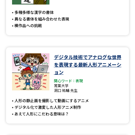
専門学校の資料請求
大学院の資料請求
多種多様な漢字の書体
大学入学共通テスト「受験案
留学・進学関連、塾・予備校
異なる書体を組み合わせた表現
内」の請求
横作品への挑戦
大学入学共通テスト「受験上の
高等学校卒業程度認定試験
配慮案内」の請求
幼稚園教員資格認定試験
小学校教員資格認定試験
デジタル技術でアナログな世界
を表現する最新人形アニメーシ
高等学校（情報）教員資格認定
試験
ョン
関心ワード：表現
常葉大学
洞口 祐輔 先生
大学研究
大学検索
人形の静止画を撮影して動画にするアニメ
デジタル化で激変した人形アニメ制作
あえて人形にこだわる意味は？
大学で学べる内容や特徴を調べる
国際・グローバルに強い大学特
新増設大学・学部・学科特集
集