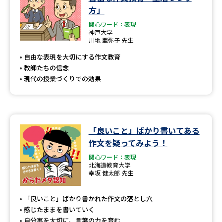
方」
関心ワード：表現
神戸大学
川地 亜弥子 先生
自由な表現を大切にする作文教育
教師たちの信念
現代の授業づくりでの効果
「良いこと」ばかり書いてある
作文を疑ってみよう！
関心ワード：表現
北海道教育大学
幸坂 健太郎 先生
「良いこと」ばかり書かれた作文の落とし穴
感じたままを書いていく
自分事を大切に、言葉の力を育む