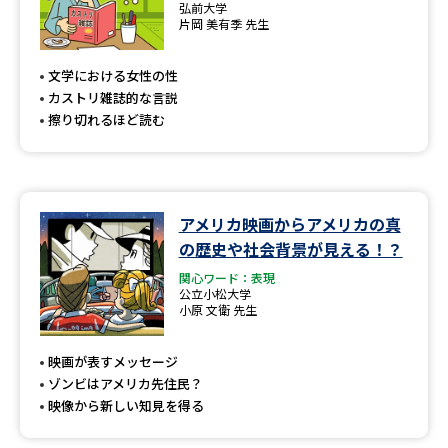
弘前大学
片岡 美有季 先生
文学における女性の性
カストリ雑誌的な言説
擦り切れるほど読む
アメリカ映画からアメリカの真
の歴史や社会背景が見える！？
関心ワード：表現
公立小松大学
小原 文衛 先生
映画が表すメッセージ
ゾンビはアメリカ先住民？
映像から新しい知見を得る