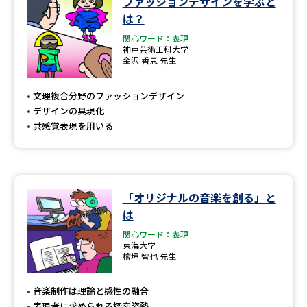
ファッションデザインを学ぶと
学問のミニ講義「夢ナビ講義」
学問分野解説
は？
関心ワード：表現
学問の教科書
夢ナビライブ
神戸芸術工科大学
金沢 香恵 先生
ユーザーサポート
文理複合分野のファッションデザイン
デザインの具現化
Ｑ＆Ａ よくあるご質問
大学進学IDについて
共感覚表現を用いる
資料の料金の
受付内容・発送状況の確認
お支払いについて
テレメール
個人情報取扱規定
「オリジナルの音楽を創る」と
お支払いサイト
は
テレメール進学カタログ
特定商取引表記
関心ワード：表現
訂正のご案内
東海大学
檜垣 智也 先生
音楽制作は理論と感性の融合
表現者に求められる探究姿勢