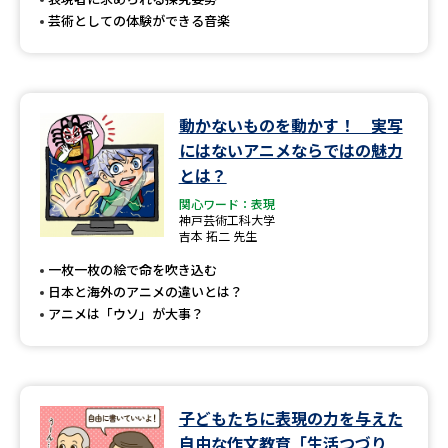
芸術としての体験ができる音楽
動かないものを動かす！ 実写
にはないアニメならではの魅力
とは？
関心ワード：表現
神戸芸術工科大学
吉本 拓二 先生
一枚一枚の絵で命を吹き込む
日本と海外のアニメの違いとは？
アニメは「ウソ」が大事？
子どもたちに表現の力を与えた
自由な作文教育「生活つづり