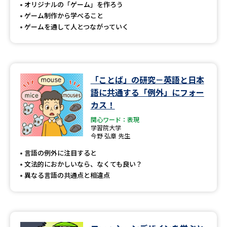
受験準備
資料検索
オリジナルの「ゲーム」を作ろう
ゲーム制作から学べること
ゲームを通して人とつながっていく
志望校・出願校を調べる
併願校選び
受験スケジュールを立てよう
「ことば」の研究－英語と日本
語に共通する「例外」にフォー
先輩が入学を決めた理由
テレメール全国一斉進学調査
カス！
関心ワード：表現
新生活お役立ちガイド
学習院大学
今野 弘章 先生
言語の例外に注目すると
学問発見
学問検索
文法的におかしいなら、なくても良い？
異なる言語の共通点と相違点
大学で学びたい学問発見