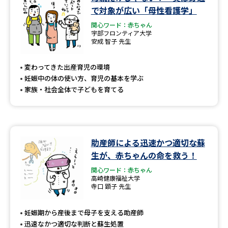
学問のミニ講義「夢ナビ講義」
学問分野解説
で対象が広い「母性看護学」
関心ワード：赤ちゃん
学問の教科書
夢ナビライブ
宇部フロンティア大学
安成 智子 先生
ユーザーサポート
変わってきた出産育児の環境
妊娠中の体の使い方、育児の基本を学ぶ
Ｑ＆Ａ よくあるご質問
大学進学IDについて
家族・社会全体で子どもを育てる
資料の料金の
受付内容・発送状況の確認
お支払いについて
テレメール
助産師による迅速かつ適切な蘇
個人情報取扱規定
お支払いサイト
生が、赤ちゃんの命を救う！
テレメール進学カタログ
関心ワード：赤ちゃん
特定商取引表記
訂正のご案内
高崎健康福祉大学
寺口 顕子 先生
妊娠期から産後まで母子を支える助産師
迅速なかつ適切な判断と蘇生処置