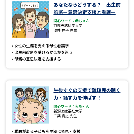
あなたならどうする？ 出生前
診断ー意思決定支援と看護ー
関心ワード：赤ちゃん
京都先端科学大学
温井 祥子 先生
女性の生涯を支える母性看護学
出生前診断を受けるか否かを迷う
母親の意思決定を支援する
生後すぐの支援で難聴児の聴く
力・話す力を伸ばす！
関心ワード：赤ちゃん
新潟医療福祉大学
千葉 寛之 先生
難聴がある子どもを早期に発見・支援