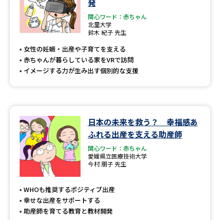
発
関心ワード：赤ちゃん
北里大学
鈴木 紀子 先生
女性の妊娠・出産や子育てを支える
赤ちゃんが暮らしている家をVRで訪問
イメージする力が生み出す個別的な支援
日本の未来を救う？ 幸福感あ
ふれる出産を支える助産師
関心ワード：赤ちゃん
愛媛県立医療技術大学
今村 朋子 先生
WHOも推奨するポジティブ出産
幸せな出産をサポートする
助産師を育てる教育と教材開発