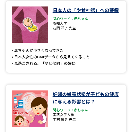
日本人の「やせ神話」への警鐘
データサイエンス特集
奨学金・特待生制度特集
関心ワード：赤ちゃん
高知大学
石岡 洋子 先生
デジタルパンフレット
進路の３択
新学年スタート号特集ページ
新学年スタート号特集ページ
（高3生用）
（高2生用）
赤ちゃんが小さくなってきた
日本人女性のBMIデータから見えてくること
SELFBRAND特集ページ
見過ごされる、「やせ傾向」の妊婦
オープンキャンパスなどを調べる
オープンキャンパス検索
実施プログラムから探す
妊婦の栄養状態が子どもの健康
に与える影響とは？
来場型・Web型イベント特集
夢ナビライブ
関心ワード：赤ちゃん
実践女子大学
中村 彰男 先生