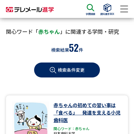
学問検索
資料請求BOX
資料請求
資料検索
関心ワード「
赤ちゃん
」に関連する学問・研究
52
検索結果
件
大学・短大の資料種類から請求
検索条件変更
大学パンフ
学部・学科パンフ
総合型選抜・学校推薦型選抜 募
大学入学共通テスト利用選抜の
集要項＆願書
募集要項＆願書
過去問題集
赤ちゃんの初めての習い事は
「食べる」 発達を支える小児
大学・短大以外の資料から請求
歯科医
関心ワード：赤ちゃん
日本歯科大学