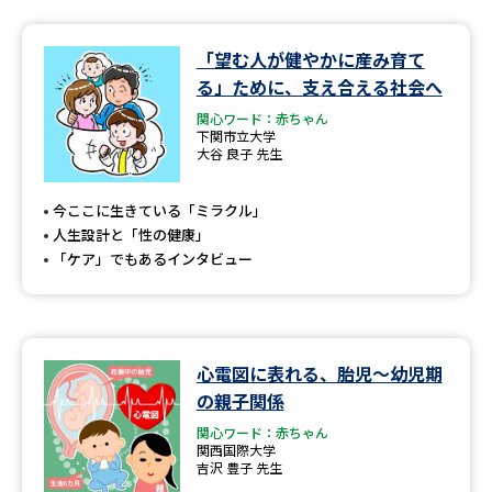
「望む人が健やかに産み育て
る」ために、支え合える社会へ
関心ワード：赤ちゃん
下関市立大学
大谷 良子 先生
今ここに生きている「ミラクル」
人生設計と「性の健康」
「ケア」でもあるインタビュー
心電図に表れる、胎児～幼児期
の親子関係
関心ワード：赤ちゃん
関西国際大学
吉沢 豊子 先生