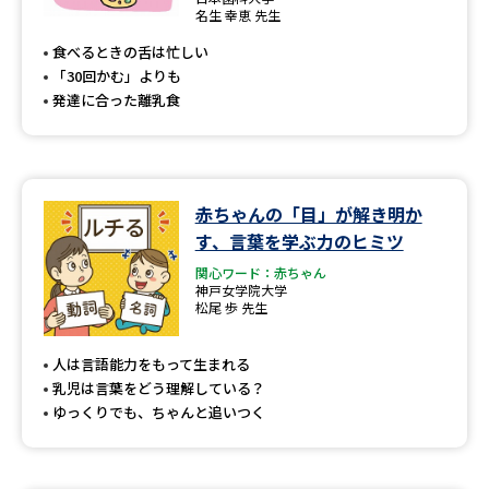
専門学校の資料請求
大学院の資料請求
名生 幸恵 先生
食べるときの舌は忙しい
大学入学共通テスト「受験案
留学・進学関連、塾・予備校
内」の請求
「30回かむ」よりも
発達に合った離乳食
大学入学共通テスト「受験上の
高等学校卒業程度認定試験
配慮案内」の請求
幼稚園教員資格認定試験
小学校教員資格認定試験
赤ちゃんの「目」が解き明か
高等学校（情報）教員資格認定
す、言葉を学ぶ力のヒミツ
試験
関心ワード：赤ちゃん
神戸女学院大学
松尾 歩 先生
大学研究
大学検索
人は言語能力をもって生まれる
乳児は言葉をどう理解している？
ゆっくりでも、ちゃんと追いつく
大学で学べる内容や特徴を調べる
国際・グローバルに強い大学特
新増設大学・学部・学科特集
集