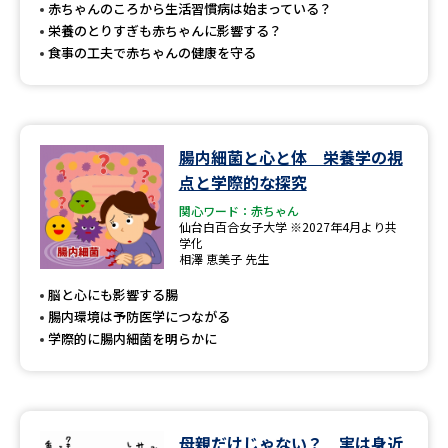
受験準備
資料検索
赤ちゃんのころから生活習慣病は始まっている？
栄養のとりすぎも赤ちゃんに影響する？
食事の工夫で赤ちゃんの健康を守る
志望校・出願校を調べる
併願校選び
受験スケジュールを立てよう
腸内細菌と心と体 栄養学の視
点と学際的な探究
先輩が入学を決めた理由
テレメール全国一斉進学調査
関心ワード：赤ちゃん
仙台白百合女子大学 ※2027年4月より共
新生活お役立ちガイド
学化
相澤 恵美子 先生
脳と心にも影響する腸
腸内環境は予防医学につながる
学問発見
学問検索
学際的に腸内細菌を明らかに
大学で学びたい学問発見
母親だけじゃない？ 実は身近