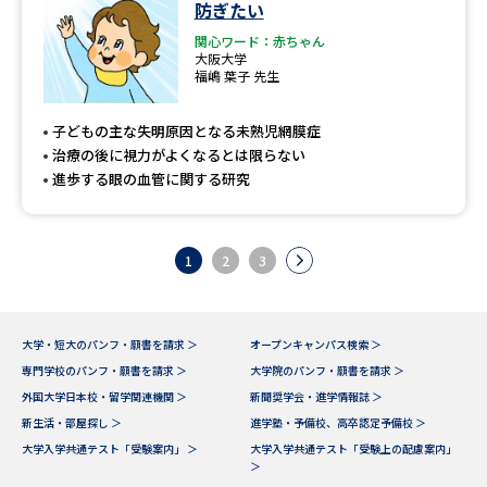
防ぎたい
関心ワード：赤ちゃん
大阪大学
福嶋 葉子 先生
子どもの主な失明原因となる未熟児網膜症
治療の後に視力がよくなるとは限らない
進歩する眼の血管に関する研究
1
2
3
大学・短大のパンフ・願書を請求 ＞
オープンキャンパス検索 ＞
専門学校のパンフ・願書を請求 ＞
大学院のパンフ・願書を請求 ＞
外国大学日本校・留学関連機関 ＞
新聞奨学会・進学情報誌 ＞
新生活・部屋探し ＞
進学塾・予備校、高卒認定予備校 ＞
大学入学共通テスト「受験案内」 ＞
大学入学共通テスト「受験上の配慮案内」
＞