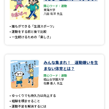
関心ワード：運動
東海大学
八田 有洋 先生
誰もができる「生涯スポーツ」
運動をする前と後で比較
一生続けるための「楽しさ」
みんな集まれ！ 運動嫌いを生
まない体育とは？
関心ワード：運動
椙山女学園大学
佐藤 善人 先生
ゆっくりでも持久力は向上する
経験を積ませること
運動不足を解消するには