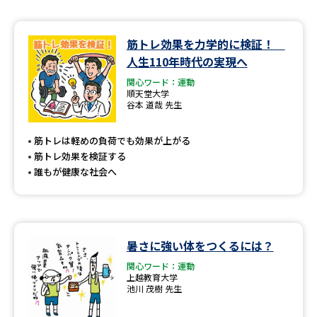
筋トレ効果を力学的に検証！
人生110年時代の実現へ
関心ワード：運動
順天堂大学
谷本 道哉 先生
筋トレは軽めの負荷でも効果が上がる
筋トレ効果を検証する
誰もが健康な社会へ
暑さに強い体をつくるには？
関心ワード：運動
上越教育大学
池川 茂樹 先生