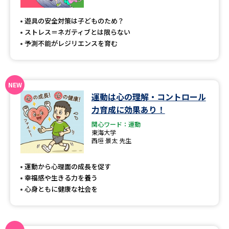
専門学校の資料請求
大学院の資料請求
遊具の安全対策は子どものため？
大学入学共通テスト「受験案
留学・進学関連、塾・予備校
ストレス＝ネガティブとは限らない
内」の請求
予測不能がレジリエンスを育む
大学入学共通テスト「受験上の
高等学校卒業程度認定試験
配慮案内」の請求
幼稚園教員資格認定試験
小学校教員資格認定試験
運動は心の理解・コントロール
力育成に効果あり！
高等学校（情報）教員資格認定
試験
関心ワード：運動
東海大学
西垣 景太 先生
大学研究
大学検索
運動から心理面の成長を促す
幸福感や生きる力を養う
心身ともに健康な社会を
大学で学べる内容や特徴を調べる
国際・グローバルに強い大学特
新増設大学・学部・学科特集
集