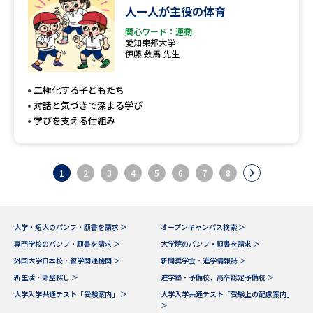
人一人が主役の体育
関心ワード：運動
愛知東邦大学
伊藤 数馬 先生
二極化する子どもたち
対話と気づきで深まる学び
学びを支える仕組み
1
2
3
4
5
6
7
8
大学・短大のパンフ・願書を請求 ＞
オープンキャンパス検索 ＞
専門学校のパンフ・願書を請求 ＞
大学院のパンフ・願書を請求 ＞
外国大学日本校・留学関連機関 ＞
新聞奨学会・進学情報誌 ＞
新生活・部屋探し ＞
進学塾・予備校、高卒認定予備校 ＞
大学入学共通テスト「受験案内」 ＞
大学入学共通テスト「受験上の配慮案内」
＞