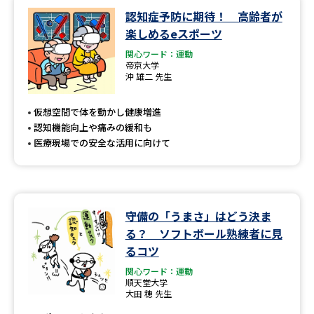
認知症予防に期待！ 高齢者が
楽しめるeスポーツ
関心ワード：運動
帝京大学
沖 雄二 先生
仮想空間で体を動かし健康増進
認知機能向上や痛みの緩和も
医療現場での安全な活用に向けて
守備の「うまさ」はどう決ま
る？ ソフトボール熟練者に見
るコツ
関心ワード：運動
順天堂大学
大田 穂 先生