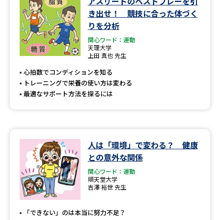
アスリートのベストプレーを引
学問のミニ講義「夢ナビ講義」
学問分野解説
き出せ！ 競技に合った体づく
りを分析
学問の教科書
夢ナビライブ
関心ワード：運動
天理大学
上田 真也 先生
ユーザーサポート
心拍数でコンディションを知る
トレーニングで栄養の使い方は変わる
Ｑ＆Ａ よくあるご質問
大学進学IDについて
最適なサポート方法を探るには
資料の料金の
受付内容・発送状況の確認
お支払いについて
テレメール
個人情報取扱規定
お支払いサイト
人は「環境」で変わる？ 健康
との意外な関係
テレメール進学カタログ
特定商取引表記
訂正のご案内
関心ワード：運動
順天堂大学
吉澤 裕世 先生
「できない」のは本当に努力不足？