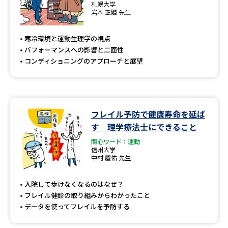
札幌大学
岩本 正姫 先生
寒冷環境と運動生理学の視点
パフォーマンスへの影響と二面性
コンディショニングのアプローチと展望
フレイル予防で健康寿命を延ば
す 理学療法士にできること
関心ワード：運動
信州大学
中村 慶佑 先生
入院して歩けなくなるのはなぜ？
フレイル健診の取り組みからわかったこと
データを使ってフレイルを予防する