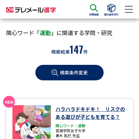
学問検索
資料請求BOX
資料請求
資料検索
関心ワード「
運動
」に関連する学問・研究
147
検索結果
件
大学・短大の資料種類から請求
検索条件変更
大学パンフ
学部・学科パンフ
総合型選抜・学校推薦型選抜 募
大学入学共通テスト利用選抜の
集要項＆願書
募集要項＆願書
過去問題集
ハラハラドキドキ！ リスクの
ある遊びが子どもを育てる？
大学・短大以外の資料から請求
関心ワード：運動
宮城学院女子大学
青木 拓巳 先生