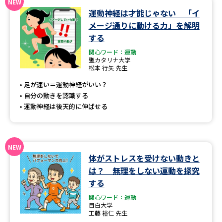
運動神経は才能じゃない 「イ
データサイエンス特集
奨学金・特待生制度特集
メージ通りに動ける力」を解明
する
デジタルパンフレット
進路の３択
関心ワード：運動
聖カタリナ大学
松本 行矢 先生
新学年スタート号特集ページ
新学年スタート号特集ページ
（高3生用）
（高2生用）
足が速い＝運動神経がいい？
自分の動きを認識する
SELFBRAND特集ページ
運動神経は後天的に伸ばせる
オープンキャンパスなどを調べる
オープンキャンパス検索
実施プログラムから探す
体がストレスを受けない動きと
は？ 無理をしない運動を探究
来場型・Web型イベント特集
夢ナビライブ
する
関心ワード：運動
目白大学
工藤 裕仁 先生