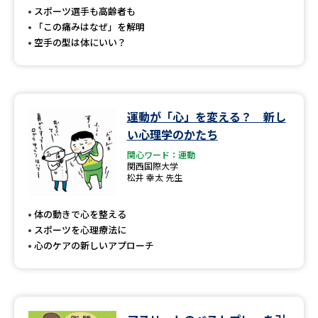
受験準備
資料検索
スポーツ選手も高齢者も
「この痛みはなぜ」を解明
空手の型は体にいい？
志望校・出願校を調べる
併願校選び
受験スケジュールを立てよう
運動が「心」を変える？ 新し
先輩が入学を決めた理由
テレメール全国一斉進学調査
い心理学のかたち
関心ワード：運動
関西国際大学
新生活お役立ちガイド
松井 幸太 先生
体の動きで心を整える
学問発見
学問検索
スポーツを心理療法に
心のケアの新しいアプローチ
大学で学びたい学問発見