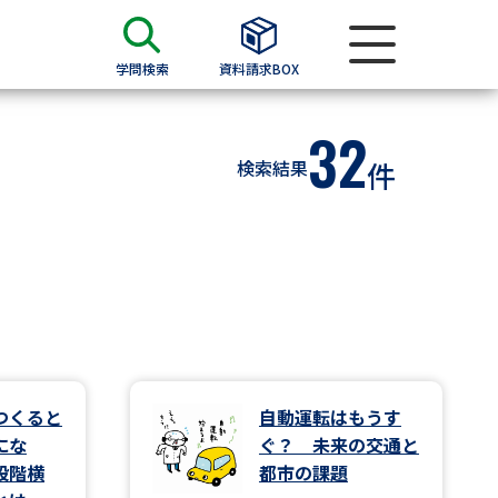
学問検索
資料請求BOX
32
資料検索
検索結果
件
求
願書
＆願書
過去問題集
求
つくると
自動運転はもうす
にな
ぐ？ 未来の交通と
留学・進学関連、塾・予備校
段階横
都市の課題