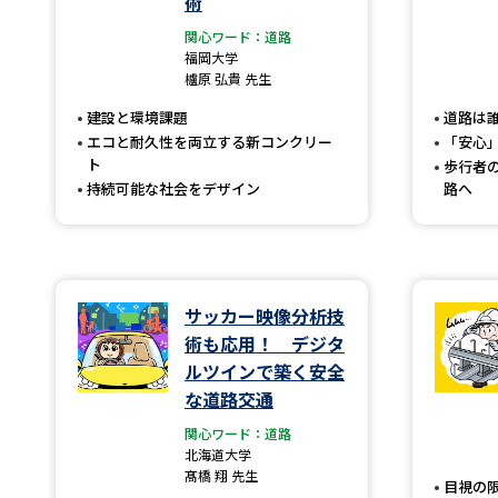
術
関心ワード：道路
福岡大学
櫨原 弘貴 先生
建設と環境課題
道路は
エコと耐久性を両立する新コンクリー
「安心
ト
歩行者
持続可能な社会をデザイン
路へ
サッカー映像分析技
術も応用！ デジタ
ルツインで築く安全
な道路交通
関心ワード：道路
北海道大学
髙橋 翔 先生
目視の