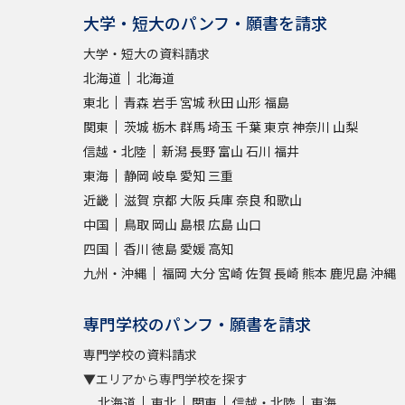
大学・短大のパンフ・願書を請求
大学・短大の資料請求
北海道
北海道
東北
青森
岩手
宮城
秋田
山形
福島
関東
茨城
栃木
群馬
埼玉
千葉
東京
神奈川
山梨
信越・北陸
新潟
長野
富山
石川
福井
東海
静岡
岐阜
愛知
三重
近畿
滋賀
京都
大阪
兵庫
奈良
和歌山
中国
鳥取
岡山
島根
広島
山口
四国
香川
徳島
愛媛
高知
九州・沖縄
福岡
大分
宮崎
佐賀
長崎
熊本
鹿児島
沖縄
専門学校のパンフ・願書を請求
専門学校の資料請求
▼エリアから専門学校を探す
北海道
東北
関東
信越・北陸
東海