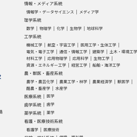
情報・メディア系統
情報学・データサイエンス
メディア学
理学系統
数学
物理学
化学
生物学
地球科学
工学系統
機械工学
航空・宇宙工学
医用工学・生体工学
電気・電子工学
通信・情報工学
建築学
土木・環境工
材料工学
応用物理学
応用科学
生物工学
資源・エネルギー工学
経営工学
船舶・海洋工学
農・獣医・畜産系統
求
農学・農芸化学
農業工学・林学
農業経済学
獣医学
酪農・畜産学
水産学
医学
医療系統
歯学
歯学系統
請
薬学
薬学系統
看護・医療技術系統
看護学
医療技術