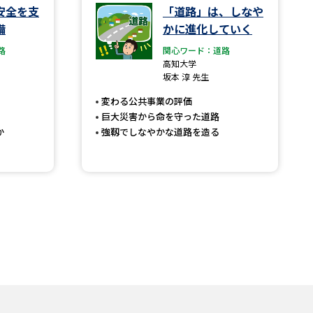
安全を支
「道路」は、しなや
備
かに進化していく
路
関心ワード：道路
高知大学
坂本 淳 先生
変わる公共事業の評価
巨大災害から命を守った道路
か
強靱でしなやかな道路を造る