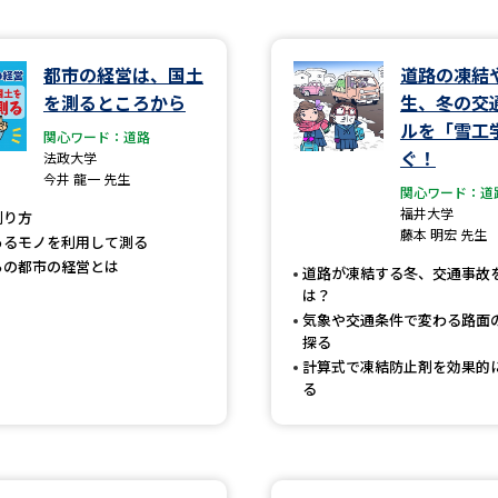
学問発見
都市の経営は、国土
道路の凍結
を測るところから
生、冬の交
ルを「雪工
関心ワード：道路
大学で学びたい学問発見
ぐ！
法政大学
今井 龍一 先生
関心ワード：道
学問のミニ講義「夢ナビ講義」
学問分
福井大学
測り方
藤本 明宏 先生
あるモノを利用して測る
らの都市の経営とは
道路が凍結する冬、交通事故
ユーザーサポート
は？
気象や交通条件で変わる路面
探る
Ｑ＆Ａ よくあるご質問
大学進学IDにつ
計算式で凍結防止剤を効果的
る
資料の料金の
お支払いについて
受付内容
個人情報取扱規定
特定商取引表記
お
受験情報リンク