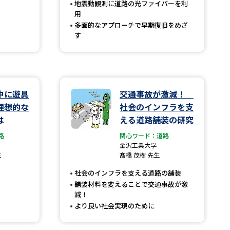
地震動観測に道路の光ファイバーを利
用
多面的なアプローチで早期復旧をめざ
す
べる
ムから探す
ライブ
中に遊具
交通事故が激減！
理想的な
社会のインフラを支
は
える道路舗装の研究
資料検索
路
関心ワード：道路
金沢工業大学
生
髙橋 茂樹 先生
社会のインフラを支える道路の舗装
舗装材料を変えることで交通事故が激
う
先輩が入学を決めた理由
減！
より良い社会実現のために
役立ちガイド