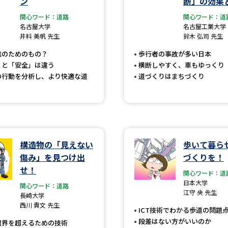
ン
断」の効果
大学入学共通テスト「受験案内」の請求
関心ワード：道路
関心ワード：道
大学入学共通テスト「受験上の配慮案内
名古屋大学
名古屋工業大学
井料 美帆 先生
鈴木 弘司 先生
幼稚園教員資格認定試験
小学校教員資
誰のためのもの？
歩行者の事故が多い日本
高等学校（情報）教員資格認定試験
」と「安全」は違う
横断しやすく、車もゆっくり
の行動を分析し、より快適な道
道づくりはまちづくり
大学研究
大学で学べる内容や特徴を調
構造物の「見えない
歩いて暮ら
傷み」を見つけ出
づくりを！
新増設大学・学部・学科特集
国際・グ
せ！
関心ワード：道
日本大学
データサイエンス特集
奨学金・特待生
関心ワード：道路
江守 央 先生
長崎大学
進路の３択
新学年スタート号特集ペー
西川 貴文 先生
ICT技術でわかる歩道の問題
新学年スタート号特集ページ（高2生用
段差はない方がいいのか
限界を超えるための技術