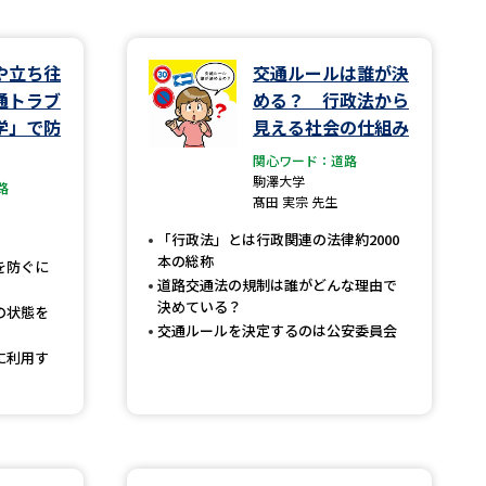
学問検索
や立ち往
交通ルールは誰が決
通トラブ
める？ 行政法から
学」で防
見える社会の仕組み
関心ワード：道路
駒澤大学
路
野解説
学問の教科書
夢ナビライブ
髙田 実宗 先生
「行政法」とは行政関連の法律約2000
本の総称
を防ぐに
道路交通法の規制は誰がどんな理由で
決めている？
の状態を
交通ルールを決定するのは公安委員会
いて
このサイトについて
に利用す
・発送状況の確認
テレメール
お支払いサイト
問合せ先
テレメール進学カタログ
訂正のご案内