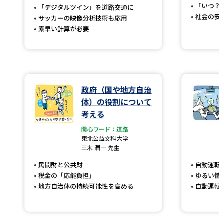
「いつ
「デジタルツイン」を道路交通に
社会の
サッカーの映像分析技術も応用
素早い計算が必要
政府（国や地方自治
体）の役割について
考える
関心ワード：道路
東北公益文科大学
三木 潤一 先生
民間財と公共財
自動運
税金の「応能負担」
ゆるい
地方自治体の持続可能性を高める
自動運