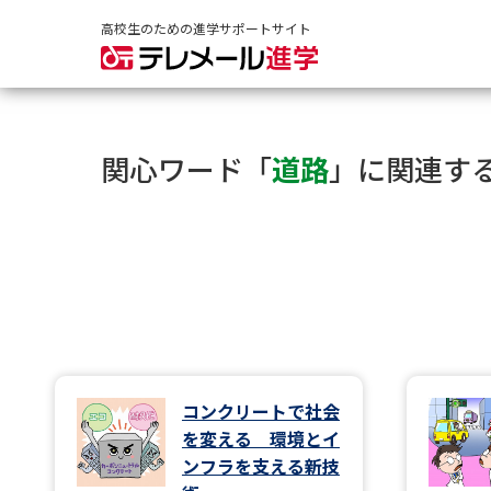
高校生のための進学サポートサイト
関心ワード「
道路
」に関連す
コンクリートで社会
を変える 環境とイ
ンフラを支える新技