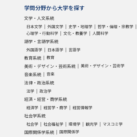
学問分野から大学を探す
文学・人文系統
日本文学
外国文学
史学・地理学
哲学・倫理・宗教学
心理学・行動科学
文化・教養学
人間科学
語学・言語学系統
外国語学
日本語学
言語学
教育
教育系統
美術・デザイン・芸術学
美術・デザイン・芸術系統
音楽
音楽系統
法律・政治系統
法学
政治学
経済・経営・商学系統
経済学
経営学・商学
経営情報学
社会学系統
社会学
社会福祉学
環境学
観光学
マスコミ学
国際関係学
国際関係学系統