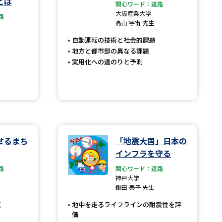
とは
関心ワード：道路
大阪産業大学
路
」の請求
高等学校卒業程度認定試験
高山 宇宙 先生
格認定試験
自動運転の技術と社会的課題
地方と都市部の異なる課題
実用化への道のりと予測
大学検索
べる
せるまち
「地震大国」日本の
インフラを守る
ローバルに強い大学特集
路
関心ワード：道路
神戸大学
制度特集
デジタルパンフレット
鍬田 泰子 先生
ジ（高3生用）
点
地中を走るライフラインの耐震性を評
）
価