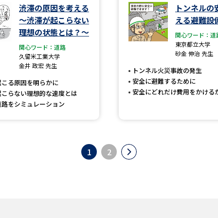
渋滞の原因を考える
トンネルの
～渋滞が起こらない
える避難設
理想の状態とは？～
関心ワード：道
東京都立大学
関心ワード：道路
砂金 伸治 先生
久留米工業大学
金井 政宏 先生
トンネル火災事故の発生
安全に避難するために
起こる原因を明らかに
安全にどれだけ費用をかける
起こらない理想的な速度とは
道路をシミュレーション
1
2