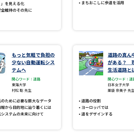
まちおこしに歩道を活用
？」を見える化
SELFBRAND特集ページ
安全維持のその先に
オープンキャンパスなどを調
オープンキャンパス検索
実施プログラ
来場型・Web型イベント特集
夢ナビ
もっと気軽で負担の
道路の真ん
少ない自動運転シス
がある？ 
テムへ
生活道路と
受験準備
関心ワード：道路
関心ワード：道
東海大学
日本女子大学
村松 聡 先生
薬袋 奈美子 先
志望校・出願校を調べる
転のために必要な膨大なデータ
道路の役割
情報から目的地に辿り着くには
ヨーロッパでは
併願校選び
受験スケジュールを立てよ
転システムの未来に向けて
道をデザインする
テレメール全国一斉進学調査
新生活お