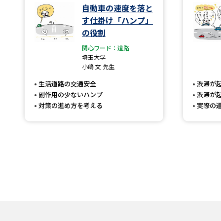
自動車の速度を落と
す仕掛け「ハンプ」
の役割
関心ワード：道路
埼玉大学
小嶋 文 先生
生活道路の交通安全
渋滞が
副作用の少ないハンプ
渋滞が
対策の進め方を考える
実際の