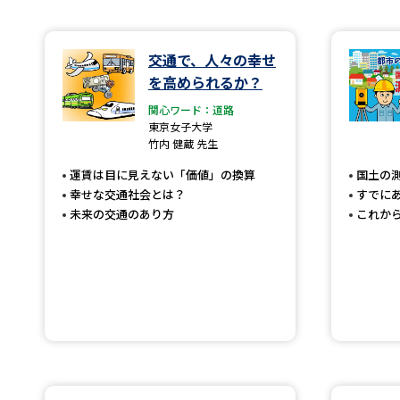
交通で、人々の幸せ
を高められるか？
関心ワード：道路
東京女子大学
竹内 健蔵 先生
運賃は目に見えない「価値」の換算
国土の
幸せな交通社会とは？
すでに
未来の交通のあり方
これか