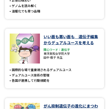
受験準備
資料検索
お茶の味わい
ゲノムを読み解く
温暖化でも育つ品種
志望校・出願校を調べる
併願校選び
受験スケジュールを立てよう
いい面も悪い面も 遺伝子編集
からデュアルユースを考える
先輩が入学を決めた理由
テレメール全国一斉進学調査
関心ワード：遺伝子
東洋英和女学院大学
田中 極子 先生
新生活お役立ちガイド
国際的な場で重要視されるデュアルユース
デュアルユース技術の管理
学問発見
学問検索
各国が連携して行動規範を
大学で学びたい学問発見
がん抑制遺伝子の進化にまつわ