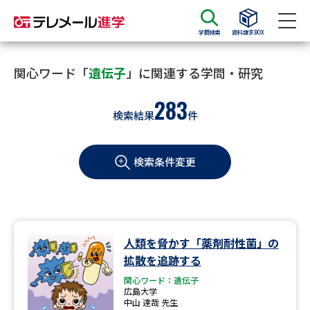
学問検索
資料請求BOX
資料請求
資料検索
関心ワード「
遺伝子
」に関連する学問・研究
283
検索結果
件
大学・短大の資料種類から請求
検索条件変更
大学パンフ
学部・学科パンフ
総合型選抜・学校推薦型選抜 募
大学入学共通テスト利用選抜の
集要項＆願書
募集要項＆願書
過去問題集
人類を脅かす「薬剤耐性菌」の
拡散を追跡する
大学・短大以外の資料から請求
関心ワード：遺伝子
広島大学
中山 達哉 先生