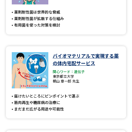
専門学校の資料請求
大学院の資料請求
薬剤耐性菌は世界的な脅威
大学入学共通テスト「受験案
留学・進学関連、塾・予備校
薬剤耐性菌が拡散する仕組み
内」の請求
有用菌を使った対策を検討
大学入学共通テスト「受験上の
高等学校卒業程度認定試験
配慮案内」の請求
幼稚園教員資格認定試験
小学校教員資格認定試験
バイオマテリアルで実現する薬
の体内宅配サービス
高等学校（情報）教員資格認定
試験
関心ワード：遺伝子
東京都立大学
朝山 章一郎 先生
大学研究
大学検索
届けたいところにピンポイントで運ぶ
筋肉再生や糖尿病の治療に
まだまだ広がる用途や可能性
大学で学べる内容や特徴を調べる
国際・グローバルに強い大学特
新増設大学・学部・学科特集
集