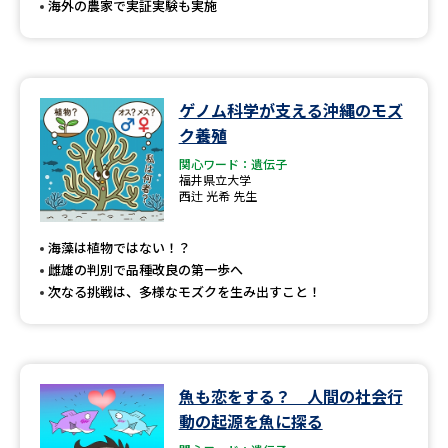
海外の農家で実証実験も実施
ゲノム科学が支える沖縄のモズ
ク養殖
関心ワード：遺伝子
福井県立大学
西辻 光希 先生
海藻は植物ではない！？
雌雄の判別で品種改良の第一歩へ
次なる挑戦は、多様なモズクを生み出すこと！
魚も恋をする？ 人間の社会行
動の起源を魚に探る