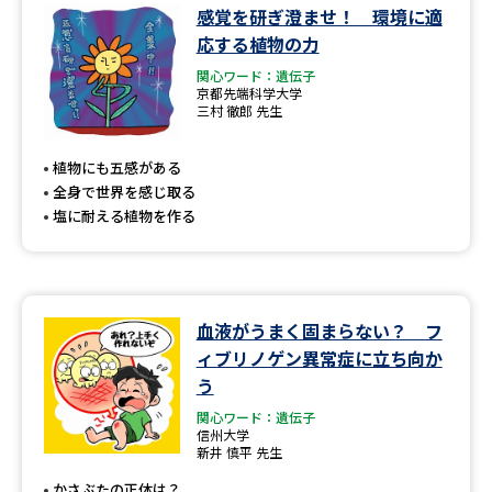
感覚を研ぎ澄ませ！ 環境に適
応する植物の力
関心ワード：遺伝子
京都先端科学大学
三村 徹郎 先生
植物にも五感がある
全身で世界を感じ取る
塩に耐える植物を作る
血液がうまく固まらない？ フ
ィブリノゲン異常症に立ち向か
う
関心ワード：遺伝子
信州大学
新井 慎平 先生
かさぶたの正体は？