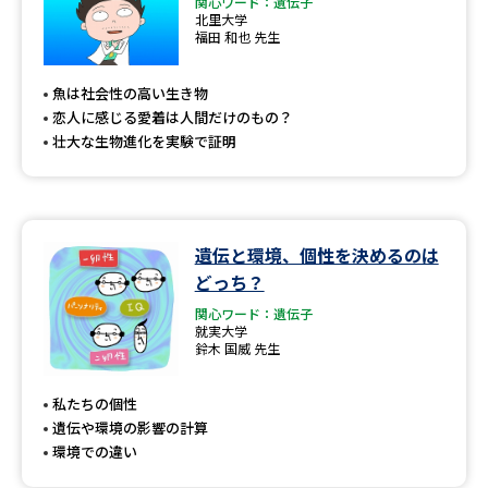
関心ワード：遺伝子
北里大学
福田 和也 先生
魚は社会性の高い生き物
恋人に感じる愛着は人間だけのもの？
壮大な生物進化を実験で証明
遺伝と環境、個性を決めるのは
どっち？
関心ワード：遺伝子
就実大学
鈴木 国威 先生
私たちの個性
遺伝や環境の影響の計算
環境での違い