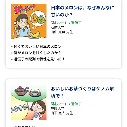
日本のメロンは、なぜあんなに
データサイエンス特集
奨学金・特待生制度特集
甘いのか？
関心ワード：遺伝子
デジタルパンフレット
進路の３択
弘前大学
田中 克典 先生
新学年スタート号特集ページ
新学年スタート号特集ページ
（高3生用）
（高2生用）
甘くておいしい日本のメロン
何がメロンを甘くしたのか？
SELFBRAND特集ページ
遺伝子の配列で特性を見いだす
オープンキャンパスなどを調べる
おいしいお茶づくりはゲノム解
オープンキャンパス検索
実施プログラムから探す
析で！
関心ワード：遺伝子
来場型・Web型イベント特集
夢ナビライブ
静岡大学
山下 寛人 先生