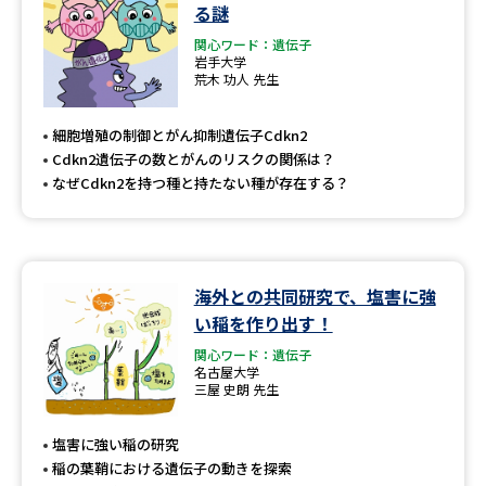
学問のミニ講義「夢ナビ講義」
学問分野解説
る謎
関心ワード：遺伝子
岩手大学
学問の教科書
夢ナビライブ
荒木 功人 先生
ユーザーサポート
細胞増殖の制御とがん抑制遺伝子Cdkn2
Cdkn2遺伝子の数とがんのリスクの関係は？
なぜCdkn2を持つ種と持たない種が存在する？
Ｑ＆Ａ よくあるご質問
大学進学IDについて
資料の料金の
受付内容・発送状況の確認
お支払いについて
海外との共同研究で、塩害に強
テレメール
個人情報取扱規定
お支払いサイト
い稲を作り出す！
関心ワード：遺伝子
テレメール進学カタログ
特定商取引表記
名古屋大学
訂正のご案内
三屋 史朗 先生
塩害に強い稲の研究
稲の葉鞘における遺伝子の動きを探索