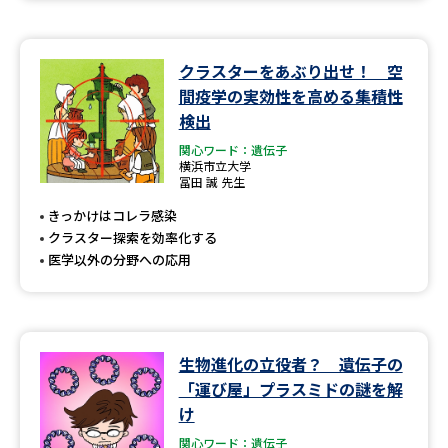
クラスターをあぶり出せ！ 空
間疫学の実効性を高める集積性
検出
関心ワード：遺伝子
横浜市立大学
冨田 誠 先生
きっかけはコレラ感染
クラスター探索を効率化する
医学以外の分野への応用
生物進化の立役者？ 遺伝子の
「運び屋」プラスミドの謎を解
け
関心ワード：遺伝子