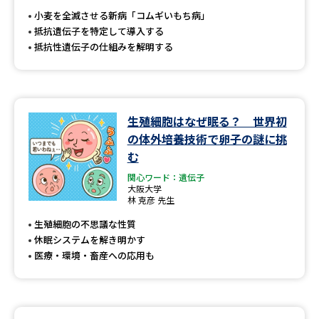
小麦を全滅させる新病「コムギいもち病」
抵抗遺伝子を特定して導入する
抵抗性遺伝子の仕組みを解明する
生殖細胞はなぜ眠る？ 世界初
の体外培養技術で卵子の謎に挑
む
関心ワード：遺伝子
大阪大学
林 克彦 先生
生殖細胞の不思議な性質
休眠システムを解き明かす
医療・環境・畜産への応用も