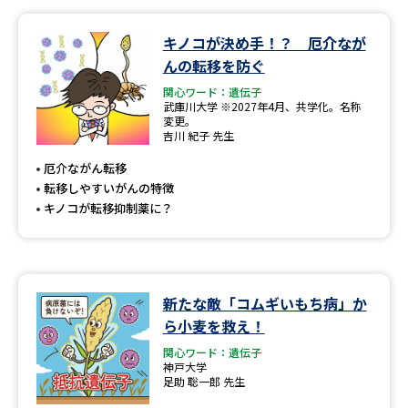
キノコが決め手！？ 厄介なが
んの転移を防ぐ
関心ワード：遺伝子
武庫川大学 ※2027年4月、共学化。名称
変更。
吉川 紀子 先生
厄介ながん転移
転移しやすいがんの特徴
キノコが転移抑制薬に？
新たな敵「コムギいもち病」か
ら小麦を救え！
関心ワード：遺伝子
神戸大学
足助 聡一郎 先生