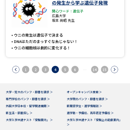
の発生から学ぶ遺伝子発現
関心ワード：遺伝子
広島大学
坂本 尚昭 先生
ウニの発生は遺伝子で決まる
DNAはただのまっすぐな糸じゃない！
ウニの細胞核は劇的に変化する！
1
2
3
4
5
6
…
14
15
大学・短大のパンフ・願書を請求 ＞
オープンキャンパス検索 ＞
専門学校のパンフ・願書を請求 ＞
大学院のパンフ・願書を請求 ＞
外国大学日本校・留学関連機関 ＞
新聞奨学会・進学情報誌 ＞
新生活・部屋探し ＞
進学塾・予備校、高卒認定予備校 ＞
大学入学共通テスト「受験案内」 ＞
大学入学共通テスト「受験上の配慮案内」
＞