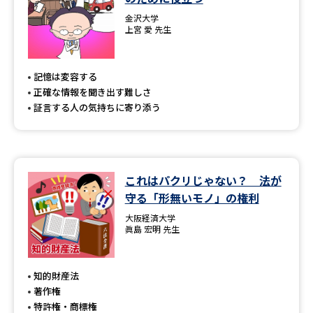
金沢大学
上宮 愛 先生
記憶は変容する
正確な情報を聞き出す難しさ
証言する人の気持ちに寄り添う
これはパクリじゃない？ 法が
守る「形無いモノ」の権利
大阪経済大学
眞島 宏明 先生
知的財産法
著作権
特許権・商標権