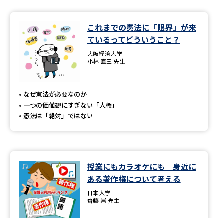
これまでの憲法に「限界」が来
ているってどういうこと？
大阪経済大学
小林 直三 先生
なぜ憲法が必要なのか
一つの価値観にすぎない「人権」
憲法は「絶対」ではない
授業にもカラオケにも 身近に
ある著作権について考える
日本大学
齋藤 崇 先生