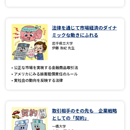
法律を通じて市場経済のダイナ
ミックな動きにふれる
岩手県立大学
伊藤 浩紀 先生
公正な市場を実現する金融商品取引法
アメリカにみる損害賠償責任のルール
実社会の動向を反映する法律
取引相手のその先も 企業戦略
としての「契約」
一橋大学