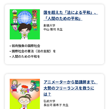
データサイエンス特集
奨学金・特待生制度特集
国を超えた「法による平和」、
「人間のための平和」
デジタルパンフレット
進路の３択
創価大学
中山 雅司 先生
新学年スタート号特集ページ
新学年スタート号特集ページ
（高3生用）
（高2生用）
弱肉強食の国際社会
SELFBRAND特集ページ
国際社会の憲法（法の支配）を
人間のための平和を
オープンキャンパスなどを調べる
オープンキャンパス検索
実施プログラムから探す
アニメーターから塾講師まで、
大勢のフリーランスを救うに
来場型・Web型イベント特集
夢ナビライブ
は？
弘前大学
長谷河 亜希子 先生