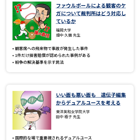
ファウルボールによる観客のケ
ガについて裁判所はどう対応し
ているか
福岡大学
畑中 久彌 先生
観客席への飛来物で事故が発生した事件
1件だけ損害賠償が認められた事例がある
紛争の解決基準を示す民法
いい面も悪い面も 遺伝子編集
からデュアルユースを考える
東洋英和女学院大学
田中 極子 先生
国際的な場で重要視されるデュアルユース