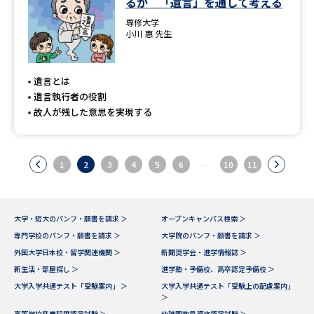
るか 「遺言」を通して考える
専修大学
小川 惠 先生
遺言とは
遺言執行者の役割
故人が残した意思を実現する
1
2
3
4
5
6
…
10
11
大学・短大のパンフ・願書を請求 ＞
オープンキャンパス検索 ＞
専門学校のパンフ・願書を請求 ＞
大学院のパンフ・願書を請求 ＞
外国大学日本校・留学関連機関 ＞
新聞奨学会・進学情報誌 ＞
新生活・部屋探し ＞
進学塾・予備校、高卒認定予備校 ＞
大学入学共通テスト「受験案内」 ＞
大学入学共通テスト「受験上の配慮案内」
＞
高等学校卒業程度認定試験 ＞
幼稚園教員資格認定試験 ＞