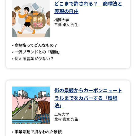
学問のミニ講義「夢ナビ講義」
学問分野解説
どこまで許される？ 商標法と
表現の自由
学問の教科書
夢ナビライブ
福岡大学
平澤 卓人 先生
ユーザーサポート
商標権ってどんなもの？
一流ブランドとの「騒動」
Ｑ＆Ａ よくあるご質問
大学進学IDについて
使える言葉が少ない？
資料の料金の
受付内容・発送状況の確認
お支払いについて
テレメール
個人情報取扱規定
お支払いサイト
街の景観からカーボンニュート
ラルまでをカバーする「環境
テレメール進学カタログ
特定商取引表記
法」
訂正のご案内
上智大学
北村 喜宣 先生
事業活動で損なわれた景観