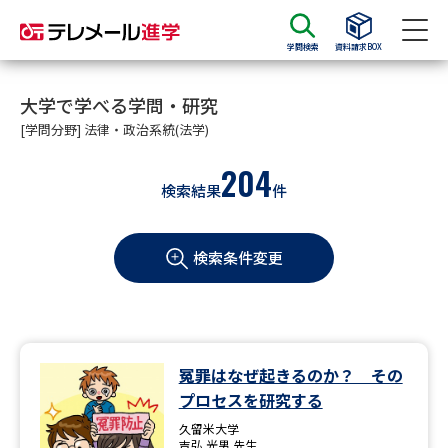
学問検索
資料請求BOX
資料請求
資料検索
大学で学べる学問・研究
[学問分野] 法律・政治系統(法学)
204
大学・短大の資料種類から請求
検索結果
件
大学パンフ
学部・学科パンフ
検索条件変更
総合型選抜・学校推薦型選抜 募
大学入学共通テスト利用選抜の
集要項＆願書
募集要項＆願書
過去問題集
冤罪はなぜ起きるのか？ その
大学・短大以外の資料から請求
プロセスを研究する
久留米大学
吉弘 光男 先生