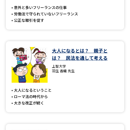
受験準備
資料検索
意外と多いフリーランスの仕事
労働法で守られていないフリーランス
公正な取引を促す
志望校・出願校を調べる
併願校選び
受験スケジュールを立てよう
大人になるとは？ 親子と
先輩が入学を決めた理由
テレメール全国一斉進学調査
は？ 民法を通して考える
上智大学
新生活お役立ちガイド
羽生 香織 先生
大人になるということ
学問発見
学問検索
ローマ法の時代から
大きな改正が続く
大学で学びたい学問発見