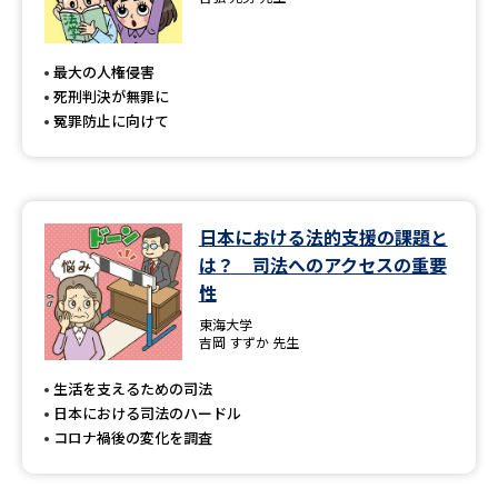
専門学校の資料請求
大学院の資料請求
大学入学共通テスト「受験案
留学・進学関連、塾・予備校
最大の人権侵害
内」の請求
死刑判決が無罪に
大学入学共通テスト「受験上の
冤罪防止に向けて
高等学校卒業程度認定試験
配慮案内」の請求
幼稚園教員資格認定試験
小学校教員資格認定試験
日本における法的支援の課題と
高等学校（情報）教員資格認定
試験
は？ 司法へのアクセスの重要
性
東海大学
大学研究
大学検索
吉岡 すずか 先生
生活を支えるための司法
日本における司法のハードル
大学で学べる内容や特徴を調べる
コロナ禍後の変化を調査
国際・グローバルに強い大学特
新増設大学・学部・学科特集
集