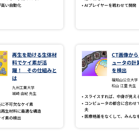
が高い自動化
AIプレイヤーを戦わせて開発
SELFBRAND特集ページ
オープンキャンパスなどを調
オープンキャンパス検索
実施プログラ
来場型・Web型イベント特集
夢ナビ
再生を助ける生体材
CT画像か
料でケイ素が活
ュータの計
躍！ その仕組みと
を検出
受験準備
は
福知山公立大学
松山 江里 先生
九州工業大学
城崎 由紀 先生
スライスすれば、中身が見え
志望校・出願校を調べる
コンピュータの都合に合わせ
長に不可欠なケイ素
夫
織再生材料に最適な構造
併願校選び
受験スケジュールを立てよ
医療格差をなくして、みんな
ケイ素の検出
テレメール全国一斉進学調査
新生活お