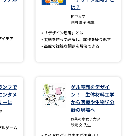
は？
」の請求
高等学校卒業程度認定試験
神戸大学
祗園 景子 先生
格認定試験
「デザイン思考」とは
アイデア
共感を持って理解し、試作を繰り返す
高度で複雑な問題を解決できる
大学検索
べる
ランプで
ゲル表面をデザイ
エンタメ
ン！ 生体材料工学
ローバルに強い大学特集
リーに
から医療や生物学分
野の現場へ
制度特集
デジタルパンフレット
学
お茶の水女子大学
ジ（高3生用）
秋元 文 先生
ブルゲーム
）
ハイドロゲルは表面が面白い！