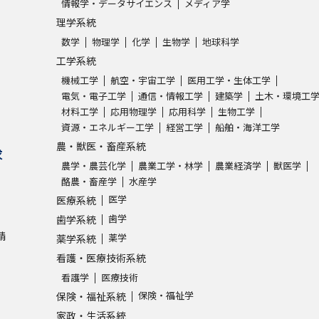
情報学・データサイエンス
メディア学
理学系統
数学
物理学
化学
生物学
地球科学
工学系統
機械工学
航空・宇宙工学
医用工学・生体工学
電気・電子工学
通信・情報工学
建築学
土木・環境工
材料工学
応用物理学
応用科学
生物工学
資源・エネルギー工学
経営工学
船舶・海洋工学
農・獣医・畜産系統
求
農学・農芸化学
農業工学・林学
農業経済学
獣医学
酪農・畜産学
水産学
医学
医療系統
歯学
歯学系統
請
薬学
薬学系統
看護・医療技術系統
看護学
医療技術
保険・福祉学
保険・福祉系統
家政・生活系統