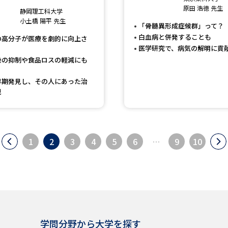
原田 浩徳 先生
静岡理工科大学
小土橋 陽平 先生
「骨髄異形成症候群」って？
白血病と併発することも
の高分子が医療を劇的に向上さ
医学研究で、病気の解明に貢
染の抑制や食品ロスの軽減にも
早期発見し、その人にあった治
現
1
2
3
4
5
6
…
9
10
学問分野から大学を探す