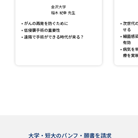
金沢大学
稲木 紀幸 先生
がんの再発を防ぐために
次世代
せる
低侵襲手術の重要性
細菌感
遠隔で手術ができる時代が来る？
有効
病気を
療を実
大学・短大のパンフ・願書を請求