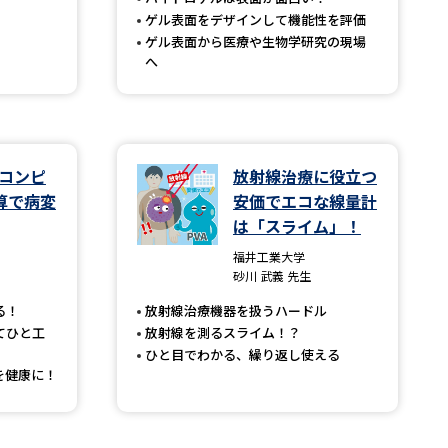
ゲル表面をデザインして機能性を評価
ゲル表面から医療や生物学研究の現場
へ
べる
ムから探す
ライブ
らコンピ
放射線治療に役立つ
算で病変
安価でエコな線量計
は「スライム」！
資料検索
福井工業大学
砂川 武義 先生
る！
放射線治療機器を扱うハードル
てひと工
放射線を測るスライム！？
ひと目でわかる、繰り返し使える
う
先輩が入学を決めた理由
を健康に！
役立ちガイド