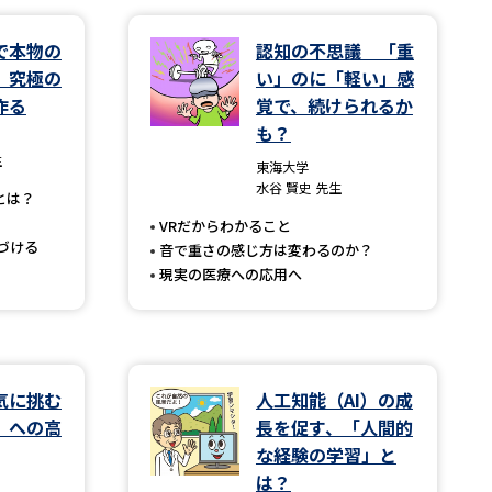
で本物の
認知の不思議 「重
学問検索
 究極の
い」のに「軽い」感
作る
覚で、続けられるか
も？
生
東海大学
水谷 賢史 先生
野解説
学問の教科書
夢ナビライブ
とは？
VRだからわかること
づける
音で重さの感じ方は変わるのか？
現実の医療への応用へ
いて
このサイトについて
気に挑む
人工知能（AI）の成
・発送状況の確認
テレメール
お支払いサイト
」への高
長を促す、「人間的
問合せ先
テレメール進学カタログ
訂正のご案内
な経験の学習」と
は？