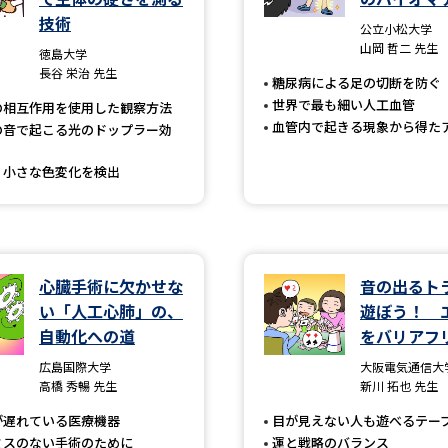
大学入学共通テスト「受験案内」の請求
技術
公立小松大学
大学入学共通テスト「受験上の配慮案内
山岡 哲二 先生
徳島大学
長谷 栄治 先生
幼稚園教員資格認定試験
小学校教員資
糖尿病による足の切断を防ぐ
世界で最も細い人工血管
の相互作用を使用した観察方法
高等学校（情報）教員資格認定試験
血管内で起きる現象から得た
の音で起こる光のドップラー効
く小さな色変化を検出
大学研究
大学で学べる内容や特徴を調
心臓手術に欠かせな
音の出るト
い「人工心肺」の、
遊ぼう！ 
新増設大学・学部・学科特集
国際・グ
自動化への道
をバリアフ
データサイエンス特集
奨学金・特待生
広島国際大学
大阪電気通信大
高橋 秀暢 先生
新川 拓也 先生
進路の３択
新学年スタート号特集ペー
が遅れている医療機器
目が見えない人も遊べるテー
新学年スタート号特集ページ（高2生用
ミスのない手術のために
運と戦略のバランス