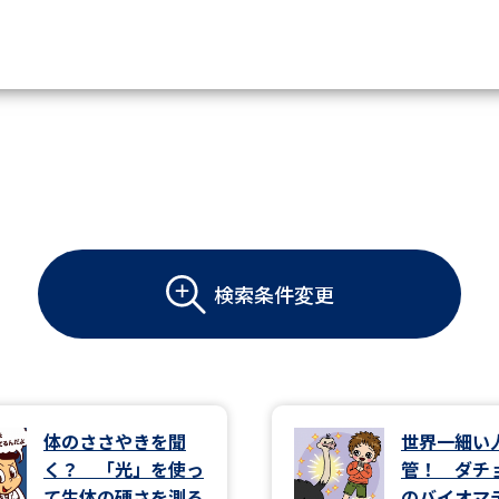
資料請求
大学・短大の資料種類から請
大学パンフ
学部・学科パンフ
検索条件変更
総合型選抜・学校推薦型選抜 募集要項＆
大学入学共通テスト利用選抜の募集要項
大学・短大以外の資料から請
体のささやきを聞
世界一細い
く？ 「光」を使っ
管！ ダチ
専門学校の資料請求
大学院の資料請求
て生体の硬さを測る
のバイオマ