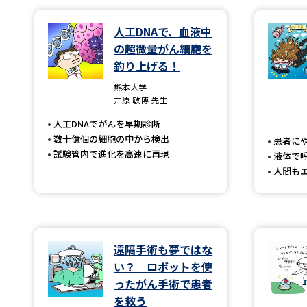
人工DNAで、血液中
の超微量がん細胞を
釣り上げる！
熊本大学
井原 敏博 先生
人工DNAでがんを早期診断
数十億個の細胞の中から検出
患者に
試験管内で進化を高速に再現
液体で
人間も
遠隔手術も夢ではな
い？ ロボットを使
ったがん手術で患者
を救う