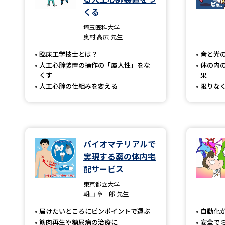
くる
埼玉医科大学
奥村 高広 先生
臨床工学技士とは？
音と光
人工心肺装置の操作の「属人性」をな
体の内
くす
果
人工心肺の仕組みを変える
限りな
バイオマテリアルで
実現する薬の体内宅
配サービス
東京都立大学
朝山 章一郎 先生
届けたいところにピンポイントで運ぶ
自動化
筋肉再生や糖尿病の治療に
安全で