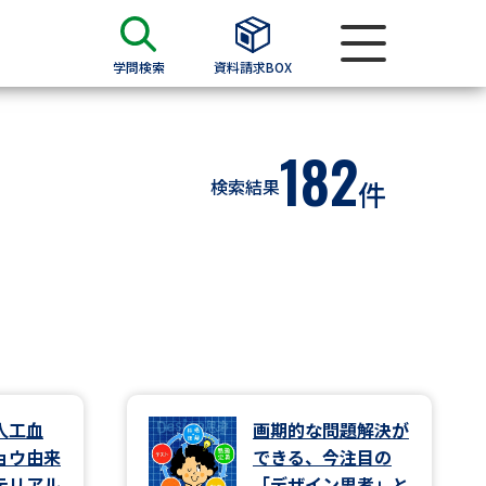
学問検索
資料請求BOX
資料検索
182
検索結果
件
求
願書
＆願書
過去問題集
求
人工血
画期的な問題解決が
ョウ由来
できる、今注目の
留学・進学関連、塾・予備校
テリアル
「デザイン思考」と