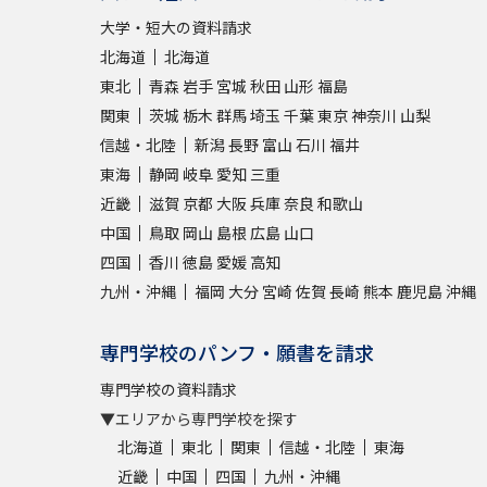
大学・短大の資料請求
北海道
北海道
東北
青森
岩手
宮城
秋田
山形
福島
関東
茨城
栃木
群馬
埼玉
千葉
東京
神奈川
山梨
信越・北陸
新潟
長野
富山
石川
福井
東海
静岡
岐阜
愛知
三重
近畿
滋賀
京都
大阪
兵庫
奈良
和歌山
中国
鳥取
岡山
島根
広島
山口
四国
香川
徳島
愛媛
高知
九州・沖縄
福岡
大分
宮崎
佐賀
長崎
熊本
鹿児島
沖縄
専門学校のパンフ・願書を請求
専門学校の資料請求
▼エリアから専門学校を探す
北海道
東北
関東
信越・北陸
東海
近畿
中国
四国
九州・沖縄