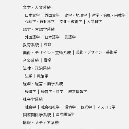
文学・人文系統
日本文学
外国文学
史学・地理学
哲学・倫理・宗教学
心理学・行動科学
文化・教養学
人間科学
語学・言語学系統
外国語学
日本語学
言語学
教育
教育系統
美術・デザイン・芸術学
美術・デザイン・芸術系統
音楽
音楽系統
法律・政治系統
法学
政治学
経済・経営・商学系統
経済学
経営学・商学
経営情報学
社会学系統
社会学
社会福祉学
環境学
観光学
マスコミ学
国際関係学
国際関係学系統
情報・メディア系統