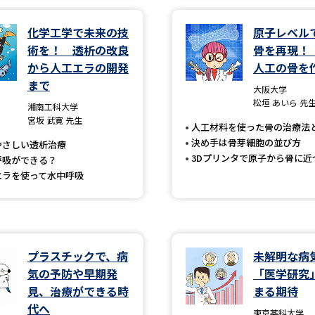
化学工学で未来の技
原子レベル
学問発見
術を！ 透析の改良
骨を再現！
から人工エラの開発
人工の骨を
まで
大学で学びたい学問発見
大阪大学
松垣 あいら 先
湘南工科大学
宮坂 武寛 先生
学問のミニ講義「夢ナビ講義」
学問分
人工材料を使った骨の治療法
決め手は骨芽細胞の並び方
やさしい透析治療
3Dプリンタで原子から骨に近
呼吸ができる？
エラを使って水中呼吸
ユーザーサポート
Ｑ＆Ａ よくあるご質問
大学進学IDにつ
プラスチックで、病
未解明な病
資料の料金の
お支払いについて
受付内容
気の予防や早期発
「医学研究
個人情報取扱規定
特定商取引表記
お
見、治療ができる時
まる期待
受験情報リンク
代へ
東京薬科大学