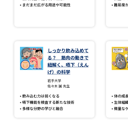
まだまだ広がる用途や可能性
難易度
しっかり飲み込めて
る？ 筋肉の動きで
紐解く、嚥下（えん
げ）の科学
岩手大学
佐々木 誠 先生
飲み込む力は弱くなる
体の成
嚥下機能を検査する新たな技術
生体組
多様な分野の学びと融合
微量な