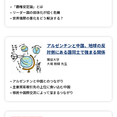
受験準備
資料検索
「覇権安定論」とは
リーダー国の弱体化が招く危機
世界情勢の悪化をどう解決する？
志望校・出願校を調べる
併願校選び
受験スケジュールを立てよう
アルゼンチンと中国、地球の反
先輩が入学を決めた理由
テレメール全国一斉進学調査
対側にある国同士で強まる関係
獨協大学
新生活お役立ちガイド
大場 樹精 先生
アルゼンチンと中国とのつながり
学問発見
学問検索
主要貿易取引先の上位に食い込む中国
移民や国際交流によって深まるつながり
大学で学びたい学問発見