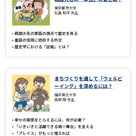
東京都市大学
丸島 和洋 先生
戦国大名の家臣の視点で歴史を見る
重臣の信用に依存する外交
歴史学における「証拠」とは？
まちづくりを通して「ウェルビ
ーイング」を深めるには？
福井県立大学
高野 翔 先生
幸せの実感をとらえるには、何が必要？
「いきいきと活躍できる場＝舞台」を支える
「プレイス」がもっと増えれば