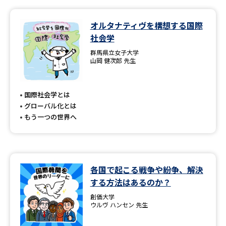
データサイエンス特集
奨学金・特待生制度特集
オルタナティヴを構想する国際
社会学
デジタルパンフレット
進路の３択
群馬県立女子大学
山岡 健次郎 先生
新学年スタート号特集ページ
新学年スタート号特集ページ
（高3生用）
（高2生用）
国際社会学とは
SELFBRAND特集ページ
グローバル化とは
もう一つの世界へ
オープンキャンパスなどを調べる
オープンキャンパス検索
実施プログラムから探す
各国で起こる戦争や紛争、解決
する方法はあるのか？
来場型・Web型イベント特集
夢ナビライブ
創価大学
ウルヴ ハンセン 先生