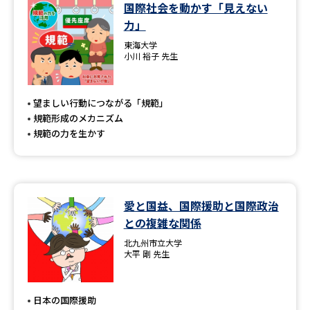
学問のミニ講義「夢ナビ講義」
学問分野解説
国際社会を動かす「見えない
力」
学問の教科書
夢ナビライブ
東海大学
小川 裕子 先生
ユーザーサポート
望ましい行動につながる「規範」
規範形成のメカニズム
Ｑ＆Ａ よくあるご質問
大学進学IDについて
規範の力を生かす
資料の料金の
受付内容・発送状況の確認
お支払いについて
テレメール
個人情報取扱規定
お支払いサイト
愛と国益、国際援助と国際政治
との複雑な関係
テレメール進学カタログ
特定商取引表記
訂正のご案内
北九州市立大学
大平 剛 先生
日本の国際援助