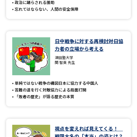
政治に踊らされる援助
忘れてはならない、人間の安全保障
日中戦争に対する再検討――対日協
力者の立場から考える
津田塾大学
関 智英 先生
単純ではない戦争の構図――日本に協力する中国人
苦難の道を行く――対敵協力による局面打開
「敗者の歴史」が語る歴史の本質
視点を変えれば見えてくる！
戦国大名の「本当」の姿とは？