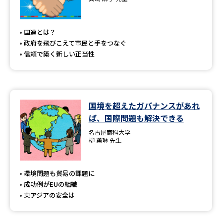
専門学校の資料請求
大学院の資料請求
大学入学共通テスト「受験案
留学・進学関連、塾・予備校
国連とは？
内」の請求
政府を飛びこえて市民と手をつなぐ
大学入学共通テスト「受験上の
信頼で築く新しい正当性
高等学校卒業程度認定試験
配慮案内」の請求
幼稚園教員資格認定試験
小学校教員資格認定試験
国境を超えたガバナンスがあれ
高等学校（情報）教員資格認定
試験
ば、国際問題も解決できる
名古屋商科大学
柳 蕙琳 先生
大学研究
大学検索
環境問題も貿易の課題に
成功例がEUの組織
大学で学べる内容や特徴を調べる
東アジアの安全は
国際・グローバルに強い大学特
新増設大学・学部・学科特集
集