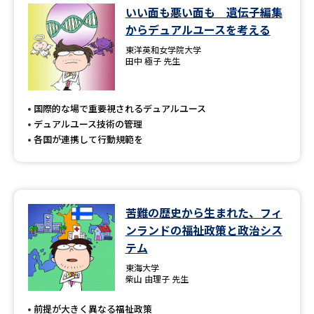
いい面も悪い面も 遺伝子編集
からデュアルユースを考える
東洋英和女学院大学
田中 極子 先生
国際的な場で重要視されるデュアルユース
デュアルユース技術の管理
各国が連携して行動規範を
苦難の歴史から生まれた、フィ
ンランドの福祉政策と政治シス
テム
東海大学
柴山 由理子 先生
前提が大きく異なる福祉政策