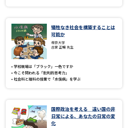
犠牲なき社会を構築することは
可能か
帝京大学
古家 正暢 先生
学校現場は「ブラック」一色ですか
今こそ問われる「批判的思考力」
社会科と理科の授業で「水俣病」を学ぶ
国際政治を考える 遠い国の非
日常による、あなたの日常の変
化