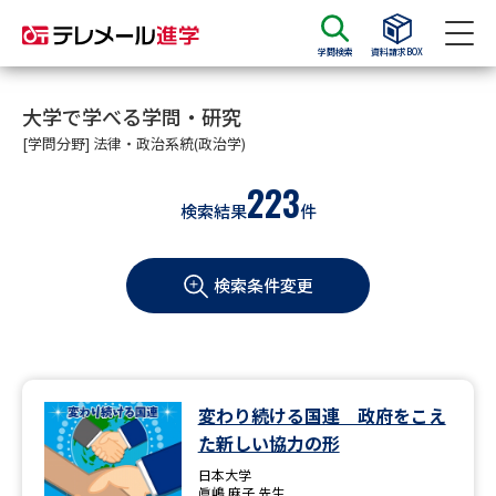
学問検索
資料請求BOX
資料請求
資料検索
大学で学べる学問・研究
[学問分野] 法律・政治系統(政治学)
223
大学・短大の資料種類から請求
検索結果
件
大学パンフ
学部・学科パンフ
検索条件変更
総合型選抜・学校推薦型選抜 募
大学入学共通テスト利用選抜の
集要項＆願書
募集要項＆願書
過去問題集
変わり続ける国連 政府をこえ
大学・短大以外の資料から請求
た新しい協力の形
日本大学
眞嶋 麻子 先生