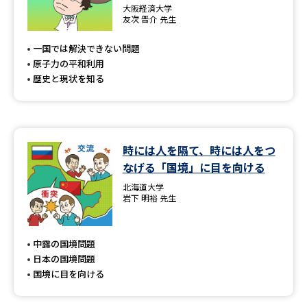
大阪経済大学
友次 晋介 先生
一国では解決できない問題
原子力の平和利用
歴史と現状を知る
時には人を隔て、時には人をつ
なげる「国境」に目を向ける
北海道大学
岩下 明裕 先生
中露の国境問題
日本の国境問題
国境に目を向ける