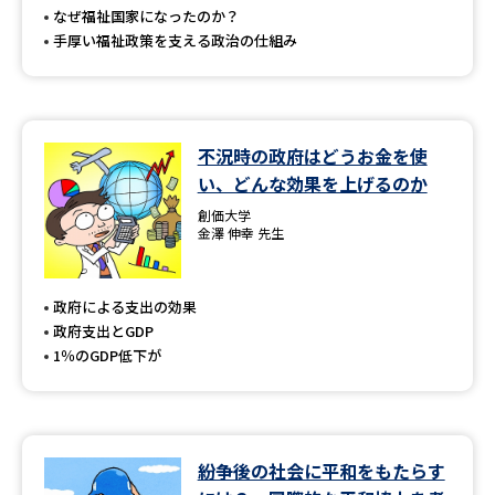
なぜ福祉国家になったのか？
手厚い福祉政策を支える政治の仕組み
不況時の政府はどうお金を使
い、どんな効果を上げるのか
創価大学
金澤 伸幸 先生
政府による支出の効果
政府支出とGDP
1％のGDP低下が
紛争後の社会に平和をもたらす