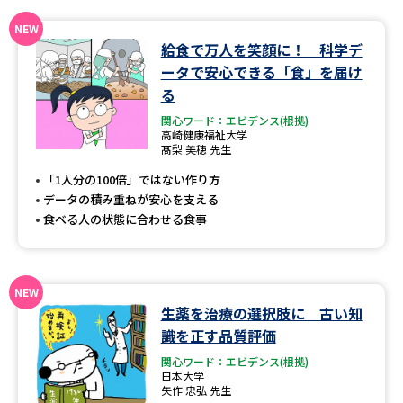
データサイエンス特集
奨学金・特待生制度特集
給食で万人を笑顔に！ 科学デ
ータで安心できる「食」を届け
デジタルパンフレット
進路の３択
る
関心ワード：エビデンス(根拠)
新学年スタート号特集ページ
新学年スタート号特集ページ
高崎健康福祉大学
（高3生用）
（高2生用）
髙梨 美穂 先生
「1人分の100倍」ではない作り方
SELFBRAND特集ページ
データの積み重ねが安心を支える
食べる人の状態に合わせる食事
オープンキャンパスなどを調べる
オープンキャンパス検索
実施プログラムから探す
生薬を治療の選択肢に 古い知
来場型・Web型イベント特集
夢ナビライブ
識を正す品質評価
関心ワード：エビデンス(根拠)
日本大学
矢作 忠弘 先生