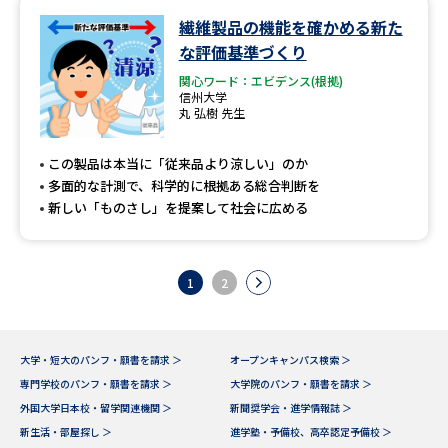
繊維製品の機能を確かめる新た
な評価基準づくり
関心ワード：エビデンス(根拠)
信州大学
丸 弘樹 先生
この製品は本当に「従来品より涼しい」のか
多面的な計測で、科学的に根拠ある総合判断を
新しい「ものさし」を提案して社会に広める
1
2
大学・短大のパンフ・願書を請求 ＞
オープンキャンパス検索 ＞
専門学校のパンフ・願書を請求 ＞
大学院のパンフ・願書を請求 ＞
外国大学日本校・留学関連機関 ＞
新聞奨学会・進学情報誌 ＞
新生活・部屋探し ＞
進学塾・予備校、高卒認定予備校 ＞