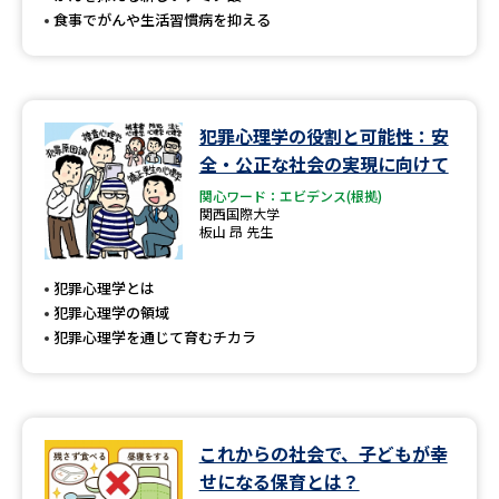
食事でがんや生活習慣病を抑える
犯罪心理学の役割と可能性：安
全・公正な社会の実現に向けて
関心ワード：エビデンス(根拠)
関西国際大学
板山 昂 先生
犯罪心理学とは
犯罪心理学の領域
犯罪心理学を通じて育むチカラ
これからの社会で、子どもが幸
せになる保育とは？