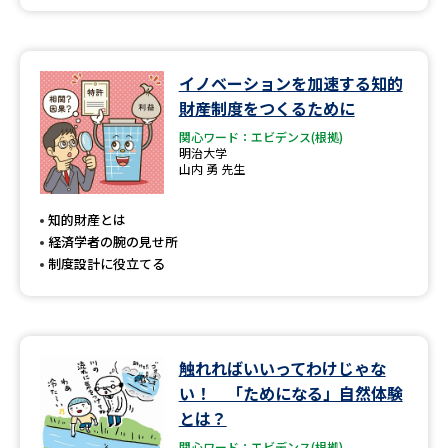
イノベーションを加速する知的
財産制度をつくるために
関心ワード：エビデンス(根拠)
明治大学
山内 勇 先生
知的財産とは
経済学者の腕の見せ所
制度設計に役立てる
触れればいいってわけじゃな
い！ 「ためになる」自然体験
とは？
関心ワード：エビデンス(根拠)