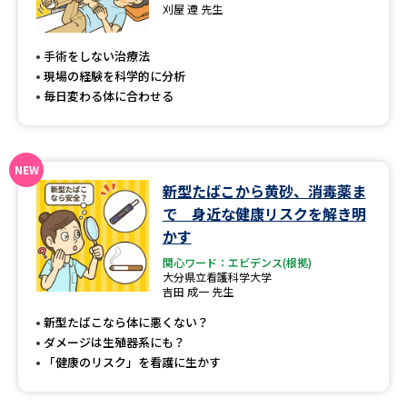
専門学校の資料請求
大学院の資料請求
刈屋 遵 先生
大学入学共通テスト「受験案
留学・進学関連、塾・予備校
手術をしない治療法
内」の請求
現場の経験を科学的に分析
大学入学共通テスト「受験上の
毎日変わる体に合わせる
高等学校卒業程度認定試験
配慮案内」の請求
幼稚園教員資格認定試験
小学校教員資格認定試験
新型たばこから黄砂、消毒薬ま
高等学校（情報）教員資格認定
試験
で 身近な健康リスクを解き明
かす
関心ワード：エビデンス(根拠)
大学研究
大学検索
大分県立看護科学大学
吉田 成一 先生
新型たばこなら体に悪くない？
ダメージは生殖器系にも？
大学で学べる内容や特徴を調べる
「健康のリスク」を看護に生かす
国際・グローバルに強い大学特
新増設大学・学部・学科特集
集