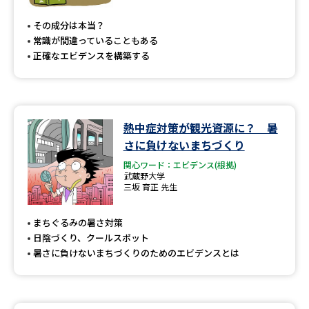
受験準備
資料検索
その成分は本当？
常識が間違っていることもある
志望校・出願校を調べる
正確なエビデンスを構築する
併願校選び
受験スケジュールを立てよう
熱中症対策が観光資源に？ 暑
先輩が入学を決めた理由
テレメール全国一斉進学調査
さに負けないまちづくり
関心ワード：エビデンス(根拠)
新生活お役立ちガイド
武蔵野大学
三坂 育正 先生
学問発見
学問検索
まちぐるみの暑さ対策
日陰づくり、クールスポット
暑さに負けないまちづくりのためのエビデンスとは
大学で学びたい学問発見