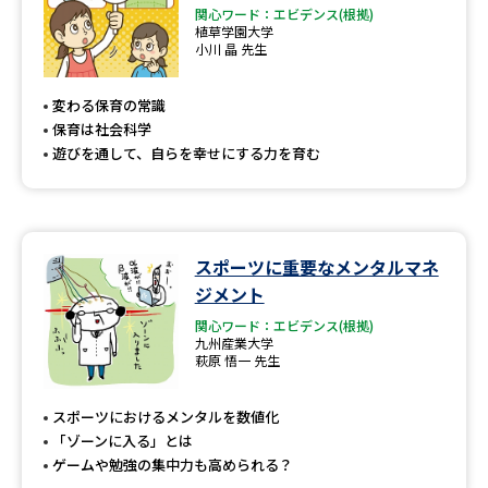
関心ワード：エビデンス(根拠)
植草学園大学
小川 晶 先生
変わる保育の常識
保育は社会科学
遊びを通して、自らを幸せにする力を育む
スポーツに重要なメンタルマネ
ジメント
関心ワード：エビデンス(根拠)
九州産業大学
萩原 悟一 先生
スポーツにおけるメンタルを数値化
「ゾーンに入る」とは
ゲームや勉強の集中力も高められる？