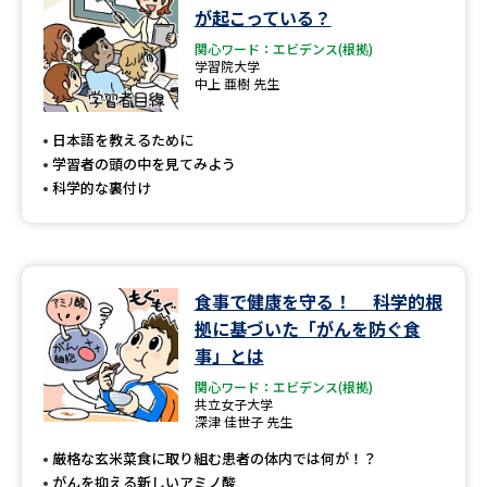
が起こっている？
関心ワード：エビデンス(根拠)
学習院大学
中上 亜樹 先生
日本語を教えるために
学習者の頭の中を見てみよう
科学的な裏付け
食事で健康を守る！ 科学的根
拠に基づいた「がんを防ぐ食
事」とは
関心ワード：エビデンス(根拠)
共立女子大学
深津 佳世子 先生
厳格な玄米菜食に取り組む患者の体内では何が！？
がんを抑える新しいアミノ酸