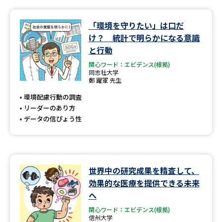
「環境を守りたい」は口だ
け？ 統計で明らかになる意識
と行動
関心ワード：エビデンス(根拠)
同志社大学
鄭 躍軍 先生
環境配慮行動の調査
リーダーのあり方
データの信ぴょう性
世界中の研究成果を精査して、
効果的な医療を提供できる未来
へ
関心ワード：エビデンス(根拠)
信州大学