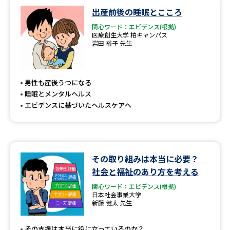
学問のミニ講義「夢ナビ講義」
学問分野解説
出産前後の睡眠とこころ
関心ワード：エビデンス(根拠)
学問の教科書
夢ナビライブ
医療創生大学 柏キャンパス
岩田 裕子 先生
ユーザーサポート
男性も産後うつになる
Ｑ＆Ａ よくあるご質問
大学進学IDについて
睡眠とメンタルヘルス
エビデンスに基づいたヘルスケアへ
資料の料金の
受付内容・発送状況の確認
お支払いについて
テレメール
個人情報取扱規定
お支払いサイト
その取り組みは本当に必要？
テレメール進学カタログ
社会と福祉のあり方を考える
特定商取引表記
訂正のご案内
関心ワード：エビデンス(根拠)
日本社会事業大学
新藤 健太 先生
その支援は本当に役に立っているのか？