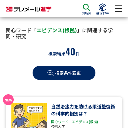
学問検索
資料請求BOX
資料請求
資料検索
関心ワード「
エビデンス(根拠)
」に関連する学
問・研究
40
大学・短大の資料種類から請求
検索結果
件
大学パンフ
学部・学科パンフ
検索条件変更
総合型選抜・学校推薦型選抜 募
大学入学共通テスト利用選抜の
集要項＆願書
募集要項＆願書
過去問題集
自然治癒力を助ける柔道整復術
大学・短大以外の資料から請求
の科学的根拠は？
関心ワード：エビデンス(根拠)
帝京大学