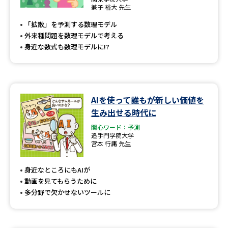
専門学校の資料請求
大学院の資料請求
兼子 裕大 先生
「拡散」を予測する数理モデル
大学入学共通テスト「受験案
留学・進学関連、塾・予備校
内」の請求
外来種問題を数理モデルで考える
身近な数式も数理モデルに!?
大学入学共通テスト「受験上の
高等学校卒業程度認定試験
配慮案内」の請求
幼稚園教員資格認定試験
小学校教員資格認定試験
AIを使って誰もが新しい価値を
高等学校（情報）教員資格認定
生み出せる時代に
試験
関心ワード：予測
追手門学院大学
宮本 行庸 先生
大学研究
大学検索
身近なところにもAIが
動画を見てもらうために
多分野で欠かせないツールに
大学で学べる内容や特徴を調べる
国際・グローバルに強い大学特
新増設大学・学部・学科特集
集