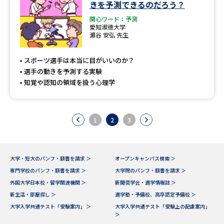
きを予測できるのだろう？
関心ワード：予測
愛知淑徳大学
瀬谷 安弘 先生
スポーツ選手は本当に目がいいのか？
選手の動きを予測する実験
知覚や認知の領域を扱う心理学
1
2
3
大学・短大のパンフ・願書を請求 ＞
オープンキャンパス検索 ＞
専門学校のパンフ・願書を請求 ＞
大学院のパンフ・願書を請求 ＞
外国大学日本校・留学関連機関 ＞
新聞奨学会・進学情報誌 ＞
新生活・部屋探し ＞
進学塾・予備校、高卒認定予備校 ＞
大学入学共通テスト「受験案内」 ＞
大学入学共通テスト「受験上の配慮案内」
＞