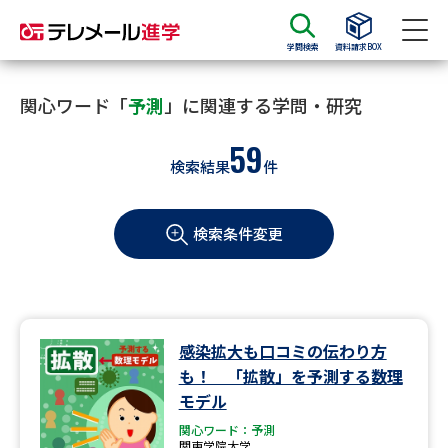
学問検索
資料請求BOX
資料請求
資料検索
関心ワード「
予測
」に関連する学問・研究
59
検索結果
件
大学・短大の資料種類から請求
検索条件変更
大学パンフ
学部・学科パンフ
総合型選抜・学校推薦型選抜 募
大学入学共通テスト利用選抜の
集要項＆願書
募集要項＆願書
過去問題集
感染拡大も口コミの伝わり方
も！ 「拡散」を予測する数理
大学・短大以外の資料から請求
モデル
関心ワード：予測
関東学院大学