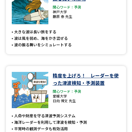
関心ワード：予測
神戸大学
藤原 泰 先生
大きな波は長い旅をする
波は風を弱め、海をかき混ぜる
波の振る舞いをシミュレートする
精度を上げろ！ レーダーを使
った津波検知・予測装置
関心ワード：予測
愛媛大学
日向 博文 先生
人命や財産を守る津波予測システム
海洋レーダーを利用して津波を検知・予測
平常時の観測データも有効活用