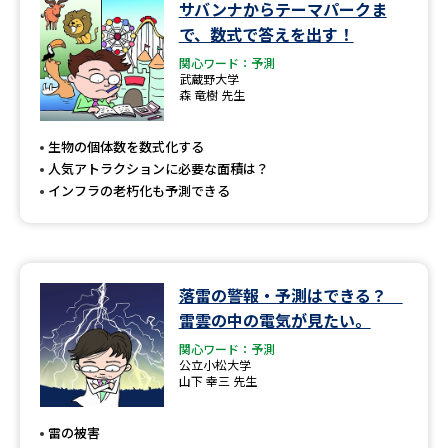
学問のミニ講義「夢ナビ講義」
学問分野解説
サバンナからテーマパークま
で、数式で答えを出す！
学問の教科書
夢ナビライブ
関心ワード：予測
武蔵野大学
森 竜樹 先生
ユーザーサポート
生物の個体数を数式化する
人気アトラクションに必要な面積は？
Ｑ＆Ａ よくあるご質問
大学進学IDについて
インフラの老朽化も予測できる
資料の料金の
受付内容・発送状況の確認
お支払いについて
テレメール
個人情報取扱規定
お支払いサイト
落雷の警報・予測はできる？
雷雲の中の電気が見たい。
テレメール進学カタログ
特定商取引表記
訂正のご案内
関心ワード：予測
公立小松大学
山下 幸三 先生
雷の被害