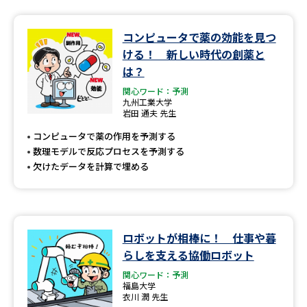
コンピュータで薬の効能を見つ
ける！ 新しい時代の創薬と
は？
関心ワード：予測
九州工業大学
岩田 通夫 先生
コンピュータで薬の作用を予測する
数理モデルで反応プロセスを予測する
欠けたデータを計算で埋める
ロボットが相棒に！ 仕事や暮
らしを支える協働ロボット
関心ワード：予測
福島大学
衣川 潤 先生