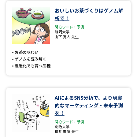
おいしいお茶づくりはゲノム解
データサイエンス特集
奨学金・特待生制度特集
析で！
関心ワード：予測
デジタルパンフレット
進路の３択
静岡大学
山下 寛人 先生
新学年スタート号特集ページ
新学年スタート号特集ページ
（高3生用）
（高2生用）
お茶の味わい
ゲノムを読み解く
SELFBRAND特集ページ
温暖化でも育つ品種
オープンキャンパスなどを調べる
オープンキャンパス検索
実施プログラムから探す
AIによるSNS分析で、より現実
的なマーケティング・未来予測
来場型・Web型イベント特集
夢ナビライブ
を！
関心ワード：予測
明治大学
櫻井 義尚 先生