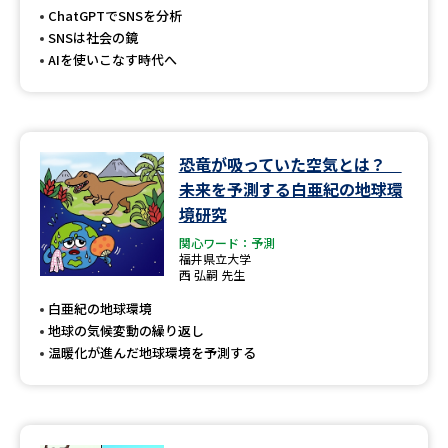
受験準備
資料検索
ChatGPTでSNSを分析
SNSは社会の鏡
AIを使いこなす時代へ
志望校・出願校を調べる
併願校選び
受験スケジュールを立てよう
恐竜が吸っていた空気とは？
先輩が入学を決めた理由
テレメール全国一斉進学調査
未来を予測する白亜紀の地球環
境研究
新生活お役立ちガイド
関心ワード：予測
福井県立大学
西 弘嗣 先生
白亜紀の地球環境
学問発見
学問検索
地球の気候変動の繰り返し
温暖化が進んだ地球環境を予測する
大学で学びたい学問発見