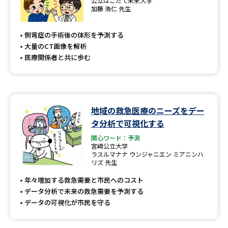
公立はこだて未来大学
加藤 浩仁 先生
側弯症の手術後の体形を予測する
大量のCT画像を解析
医療関係者と共に歩む
地域の救急医療のニーズをデー
タ分析で可視化する
関心ワード：予測
宮崎公立大学
ラスルマナナ ウンジャニエン ミアニンハ
リズ 先生
年々増加する救急需要と市民へのコスト
データ分析で未来の救急需要を予測する
データの可視化が市民を守る