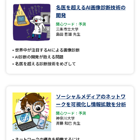
名医を超えるAI画像診断技術の
開発
関心ワード：予測
三条市立大学
島田 哲雄 先生
世界中が注目するAIによる画像診断
AI診断の開発が抱える問題
名医を超える診断技術をめざして
ソーシャルメディアのネットワ
ークを可視化し情報拡散を分析
関心ワード：予測
神奈川大学
斉藤 和巳 先生
ネットワークの構造を俯瞰するには