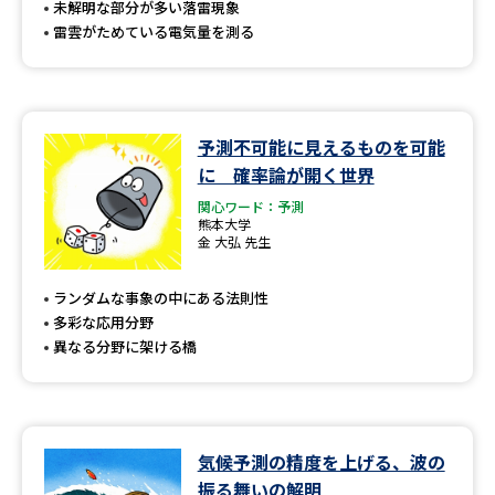
未解明な部分が多い落雷現象
雷雲がためている電気量を測る
予測不可能に見えるものを可能
に 確率論が開く世界
関心ワード：予測
熊本大学
金 大弘 先生
ランダムな事象の中にある法則性
多彩な応用分野
異なる分野に架ける橋
気候予測の精度を上げる、波の
振る舞いの解明