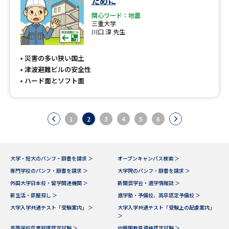
ために
関心ワード：地震
三重大学
川口 淳 先生
災害の多い狭い国土
津波避難ビルの安全性
ハード面とソフト面
1
2
3
4
5
6
大学・短大のパンフ・願書を請求 ＞
オープンキャンパス検索 ＞
専門学校のパンフ・願書を請求 ＞
大学院のパンフ・願書を請求 ＞
外国大学日本校・留学関連機関 ＞
新聞奨学会・進学情報誌 ＞
新生活・部屋探し ＞
進学塾・予備校、高卒認定予備校 ＞
大学入学共通テスト「受験案内」 ＞
大学入学共通テスト「受験上の配慮案内」
＞
高等学校卒業程度認定試験 ＞
幼稚園教員資格認定試験 ＞