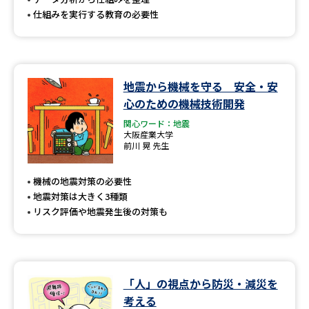
仕組みを実行する教育の必要性
地震から機械を守る 安全・安
心のための機械技術開発
関心ワード：地震
大阪産業大学
前川 晃 先生
機械の地震対策の必要性
地震対策は大きく3種類
リスク評価や地震発生後の対策も
「人」の視点から防災・減災を
考える