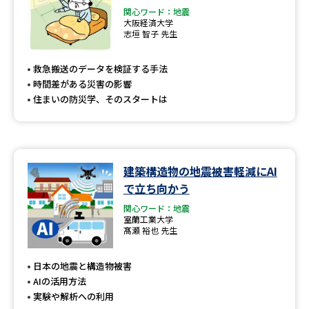
関心ワード：地震
大阪経済大学
志垣 智子 先生
救急搬送のデータを検証する手法
時間差がある災害の影響
住まいの防災学、そのスタートは
建築構造物の地震被害軽減にAI
で立ち向かう
関心ワード：地震
室蘭工業大学
髙瀬 裕也 先生
日本の地震と構造物被害
AIの活用方法
実験や解析への利用