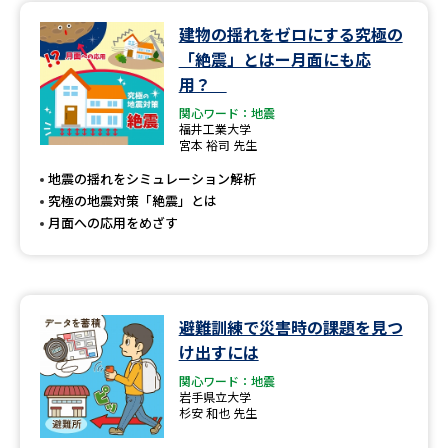
建物の揺れをゼロにする究極の
データサイエンス特集
奨学金・特待生制度特集
「絶震」とはー月面にも応
用？
デジタルパンフレット
進路の３択
関心ワード：地震
福井工業大学
新学年スタート号特集ページ
新学年スタート号特集ページ
宮本 裕司 先生
（高3生用）
（高2生用）
地震の揺れをシミュレーション解析
究極の地震対策「絶震」とは
SELFBRAND特集ページ
月面への応用をめざす
オープンキャンパスなどを調べる
オープンキャンパス検索
実施プログラムから探す
避難訓練で災害時の課題を見つ
け出すには
来場型・Web型イベント特集
夢ナビライブ
関心ワード：地震
岩手県立大学
杉安 和也 先生