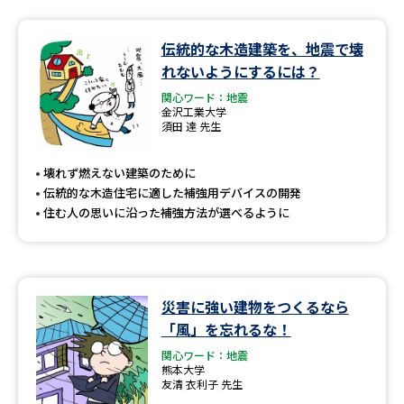
伝統的な木造建築を、地震で壊
れないようにするには？
関心ワード：地震
金沢工業大学
須田 達 先生
壊れず燃えない建築のために
伝統的な木造住宅に適した補強用デバイスの開発
住む人の思いに沿った補強方法が選べるように
災害に強い建物をつくるなら
「風」を忘れるな！
関心ワード：地震
熊本大学
友清 衣利子 先生