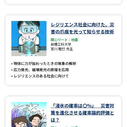
レジリエンス社会に向けた、災
害の爪痕を光って知らせる技術
関心ワード：地震
前橋工科大学
宮川 睦巳 先生
物体に力が加わったときの現象の解析
応力発光、破壊発光の原理を応用
レジリエンスのある社会に向けて
「浸水の確率は〇％」 災害対
策を進化させる確率論的評価と
は？