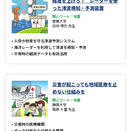
精度を上げろ！ レーダーを使
学問のミニ講義「夢ナビ講義」
学問分野解説
った津波検知・予測装置
関心ワード：地震
学問の教科書
夢ナビライブ
愛媛大学
日向 博文 先生
ユーザーサポート
人命や財産を守る津波予測システム
海洋レーダーを利用して津波を検知・予測
Ｑ＆Ａ よくあるご質問
大学進学IDについて
平常時の観測データも有効活用
資料の料金の
受付内容・発送状況の確認
お支払いについて
テレメール
個人情報取扱規定
災害が起こっても地域医療を止
お支払いサイト
めない仕組みを
テレメール進学カタログ
特定商取引表記
関心ワード：地震
訂正のご案内
静岡大学
梶原 千里 先生
災害時の医療機関
データ分析から仕組みを整理