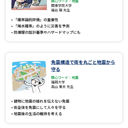
関心ワード：地震
関東学院大学
福谷 陽 先生
「確率論的評価」の重要性
「降水確率」のように災害を予測
防潮堤の設計基準やハザードマップにも
免震構造で街を丸ごと地震から
守る
関心ワード：地震
福岡大学
高山 峯夫 先生
建物に地震の揺れを伝えない免震
街全体を免震にして人々を守る
地震後の生活の維持を考える