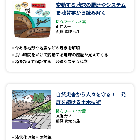
変動する地球の履歴やシステム
を地質学から読み解く
関心ワード：地震
山口大学
浜橋 真理 先生
今ある地形や地震などの現象を解明
長い時間をかけて変動する地球の履歴が見えてくる
枠を超えて検証する「地球システム科学」
自然災害から人々を守る！ 発
展を続ける土木技術
関心ワード：地震
東海大学
藤原 覚太 先生
液状化現象への対策