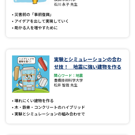
専門学校の資料請求
大学院の資料請求
石川 永子 先生
災害前の「事前復興」
大学入学共通テスト「受験案
留学・進学関連、塾・予備校
内」の請求
アイデアを出して実現していく
助かる人を増やすために
大学入学共通テスト「受験上の
高等学校卒業程度認定試験
配慮案内」の請求
幼稚園教員資格認定試験
小学校教員資格認定試験
実験とシミュレーションの合わ
高等学校（情報）教員資格認定
せ技！ 地震に強い建物を作る
試験
関心ワード：地震
豊橋技術科学大学
松井 智哉 先生
大学研究
大学検索
壊れにくい建物を作る
木・鉄骨・コンクリートのハイブリッド
実験とシミュレーションの組み合わせで
大学で学べる内容や特徴を調べる
国際・グローバルに強い大学特
新増設大学・学部・学科特集
集