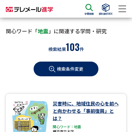
学問検索
資料請求BOX
資料請求
資料検索
関心ワード「
地震
」に関連する学問・研究
103
検索結果
件
大学・短大の資料種類から請求
検索条件変更
大学パンフ
学部・学科パンフ
総合型選抜・学校推薦型選抜 募
大学入学共通テスト利用選抜の
集要項＆願書
募集要項＆願書
過去問題集
災害時に、地域住民の心を前へ
と向かわせる「事前復興」と
大学・短大以外の資料から請求
は？
関心ワード：地震
横浜市立大学