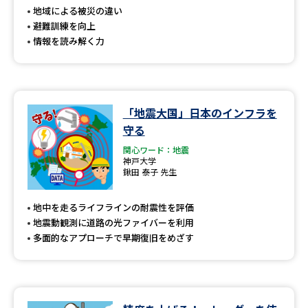
受験準備
資料検索
地域による被災の違い
避難訓練を向上
情報を読み解く力
志望校・出願校を調べる
併願校選び
受験スケジュールを立てよう
「地震大国」日本のインフラを
先輩が入学を決めた理由
テレメール全国一斉進学調査
守る
関心ワード：地震
神戸大学
新生活お役立ちガイド
鍬田 泰子 先生
地中を走るライフラインの耐震性を評価
学問発見
学問検索
地震動観測に道路の光ファイバーを利用
多面的なアプローチで早期復旧をめざす
大学で学びたい学問発見