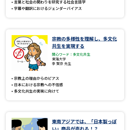
言葉と社会の関わりを研究する社会言語学
字幕や翻訳におけるジェンダーバイアス
宗教の多様性を理解し、多文化
共生を実現する
関心ワード：多文化共生
東海大学
李 賢京 先生
宗教上の理由からのピアス
日本における宗教への不信感
多文化共生の実現に向けて
東南アジアでは、「日本製っぽ
い」商品が売れる！？