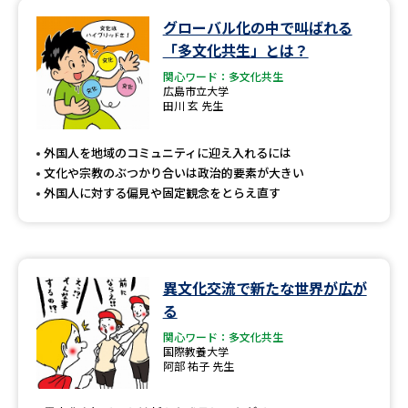
グローバル化の中で叫ばれる
「多文化共生」とは？
関心ワード：多文化共生
広島市立大学
田川 玄 先生
外国人を地域のコミュニティに迎え入れるには
文化や宗教のぶつかり合いは政治的要素が大きい
外国人に対する偏見や固定観念をとらえ直す
異文化交流で新たな世界が広が
る
関心ワード：多文化共生
国際教養大学
阿部 祐子 先生