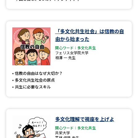
「多文化共生社会」は信教の自
由から始まった
関心ワード：多文化共生
フェリス女学院大学
相澤 一 先生
信教の自由はなぜ大切か？
多文化共生社会の原点
共生に必要なスキル
多文化理解で視座を上げよ
関心ワード：多文化共生
共栄大学
平林 信隆 先生