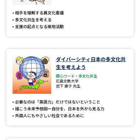
専門学校の資料請求
大学院の資料請求
相手を理解する異文化看護
大学入学共通テスト「受験案
留学・進学関連、塾・予備校
多文化共生を考える
内」の請求
支援の起点となる現地活動
大学入学共通テスト「受験上の
高等学校卒業程度認定試験
配慮案内」の請求
幼稚園教員資格認定試験
小学校教員資格認定試験
ダイバーシティ日本の多文化共
生を考えよう
高等学校（情報）教員資格認定
試験
関心ワード：多文化共生
広島文教大学
岩下 康子 先生
大学研究
大学検索
必要なのは「英語力」だけではないということ
描こう未来予想図ー自分を、日本を外から見る力
外国人にもやさしい社会であるために
大学で学べる内容や特徴を調べる
国際・グローバルに強い大学特
新増設大学・学部・学科特集
集