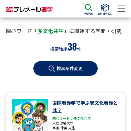
学問検索
資料請求BOX
資料請求
資料検索
関心ワード「
多文化共生
」に関連する学問・研究
38
検索結果
件
大学・短大の資料種類から請求
検索条件変更
大学パンフ
学部・学科パンフ
総合型選抜・学校推薦型選抜 募
大学入学共通テスト利用選抜の
集要項＆願書
募集要項＆願書
過去問題集
国際看護学で学ぶ異文化看護と
は？
大学・短大以外の資料から請求
関心ワード：多文化共生
人間環境大学
髙田 律美 先生