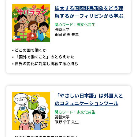
拡大する国際移民現象をどう理
データサイエンス特集
奨学金・特待生制度特集
解するか―フィリピンから学ぶ
関心ワード：多文化共生
デジタルパンフレット
進路の３択
長崎大学
細田 尚美 先生
新学年スタート号特集ページ
新学年スタート号特集ページ
（高3生用）
（高2生用）
どこの国で働くか
「国外で働くこと」のとらえかた
SELFBRAND特集ページ
世界の変化に対応し挑戦する心持ち
オープンキャンパスなどを調べる
「やさしい日本語」は外国人と
オープンキャンパス検索
実施プログラムから探す
のコミュニケーションツール
関心ワード：多文化共生
来場型・Web型イベント特集
夢ナビライブ
常磐大学
飯野 令子 先生