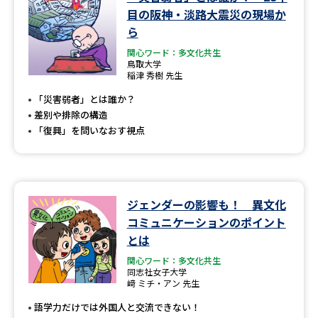
学問のミニ講義「夢ナビ講義」
学問分野解説
目の阪神・淡路大震災の現場か
ら
学問の教科書
夢ナビライブ
関心ワード：多文化共生
鳥取大学
稲津 秀樹 先生
ユーザーサポート
「災害弱者」とは誰か？
差別や排除の構造
Ｑ＆Ａ よくあるご質問
大学進学IDについて
「復興」を問いなおす視点
資料の料金の
受付内容・発送状況の確認
お支払いについて
テレメール
個人情報取扱規定
ジェンダーの影響も！ 異文化
お支払いサイト
コミュニケーションのポイント
テレメール進学カタログ
とは
特定商取引表記
訂正のご案内
関心ワード：多文化共生
同志社女子大学
﨑 ミチ・アン 先生
語学力だけでは外国人と交流できない！