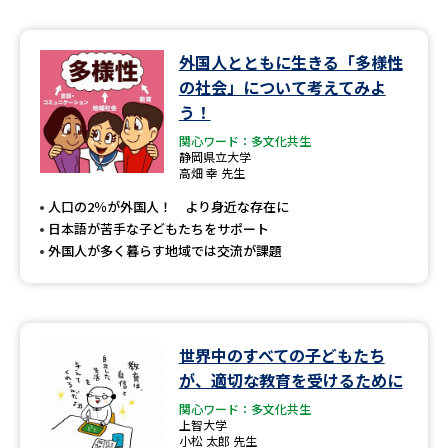
外国人とともに生きる「多様性
の社会」について考えてみよ
う！
関心ワード：多文化共生
静岡県立大学
高畑 幸 先生
人口の2％が外国人！ より身近な存在に
日本語が苦手な子どもたちをサポート
外国人が多く暮らす地域では交流が課題
世界中のすべての子どもたち
が、適切な教育を受けるために
関心ワード：多文化共生
上智大学
小松 太郎 先生