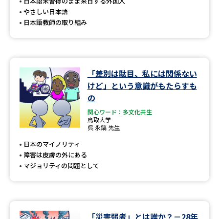
受験準備
資料検索
日本語未習得のまま来日する外国人
やさしい日本語
日本語教師の取り組み
志望校・出願校を調べる
併願校選び
受験スケジュールを立てよう
「差別は駄目、私には関係ない
けど」という意識がもたらすも
先輩が入学を決めた理由
テレメール全国一斉進学調査
の
関心ワード：多文化共生
新生活お役立ちガイド
鳥取大学
呉 永鎬 先生
日本のマイノリティ
障害は皮膚の外にある
学問発見
学問検索
マジョリティの問題として
大学で学びたい学問発見
「災害弱者」とは誰か？－28年