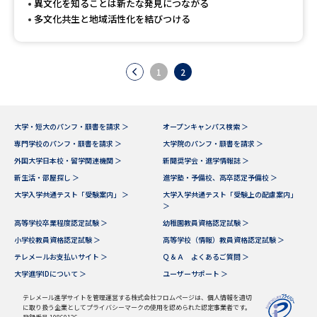
異文化を知ることは新たな発見につながる
多文化共生と地域活性化を結びつける
1
2
大学・短大のパンフ・願書を請求 ＞
オープンキャンパス検索 ＞
専門学校のパンフ・願書を請求 ＞
大学院のパンフ・願書を請求 ＞
外国大学日本校・留学関連機関 ＞
新聞奨学会・進学情報誌 ＞
新生活・部屋探し ＞
進学塾・予備校、高卒認定予備校 ＞
大学入学共通テスト「受験案内」 ＞
大学入学共通テスト「受験上の配慮案内」
＞
高等学校卒業程度認定試験 ＞
幼稚園教員資格認定試験 ＞
小学校教員資格認定試験 ＞
高等学校（情報）教員資格認定試験 ＞
テレメールお支払いサイト ＞
Ｑ＆Ａ よくあるご質問 ＞
大学進学IDについて ＞
ユーザーサポート ＞
テレメール進学サイトを管理運営する株式会社フロムページは、個人情報を適切
に取り扱う企業としてプライバシーマークの使用を認められた認定事業者です。