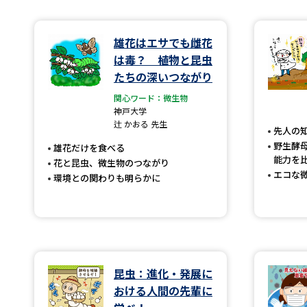
雄花はエサでも雌花
は毒？ 植物と昆虫
たちの深いつながり
関心ワード：微生物
神戸大学
辻 かおる 先生
先人の
野生酵
雄花だけを食べる
能力を
花と昆虫、微生物のつながり
エコな
環境との関わりも明らかに
昆虫：進化・発展に
おける人間の先輩に