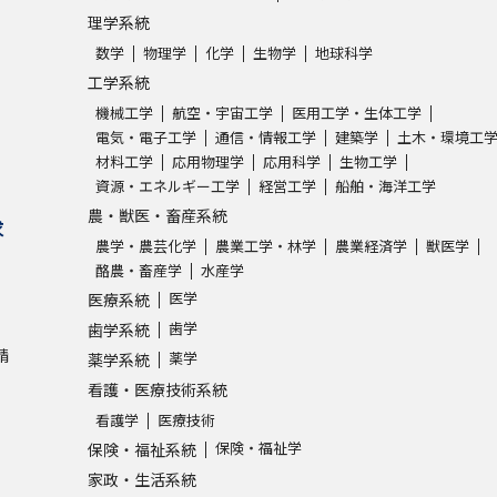
理学系統
数学
物理学
化学
生物学
地球科学
工学系統
機械工学
航空・宇宙工学
医用工学・生体工学
電気・電子工学
通信・情報工学
建築学
土木・環境工
材料工学
応用物理学
応用科学
生物工学
資源・エネルギー工学
経営工学
船舶・海洋工学
農・獣医・畜産系統
求
農学・農芸化学
農業工学・林学
農業経済学
獣医学
酪農・畜産学
水産学
医学
医療系統
歯学
歯学系統
請
薬学
薬学系統
看護・医療技術系統
看護学
医療技術
保険・福祉学
保険・福祉系統
家政・生活系統