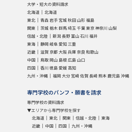
大学・短大の資料請求
北海道
北海道
東北
青森
岩手
宮城
秋田
山形
福島
関東
茨城
栃木
群馬
埼玉
千葉
東京
神奈川
山梨
信越・北陸
新潟
長野
富山
石川
福井
東海
静岡
岐阜
愛知
三重
近畿
滋賀
京都
大阪
兵庫
奈良
和歌山
中国
鳥取
岡山
島根
広島
山口
四国
香川
徳島
愛媛
高知
九州・沖縄
福岡
大分
宮崎
佐賀
長崎
熊本
鹿児島
沖縄
専門学校のパンフ・願書を請求
専門学校の資料請求
▼エリアから専門学校を探す
北海道
東北
関東
信越・北陸
東海
近畿
中国
四国
九州・沖縄