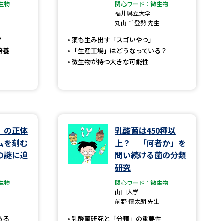
生物
関心ワード：微生物
福井県立大学
」の請求
高等学校卒業程度認定試験
丸山 千登勢 先生
格認定試験
？
薬も生み出す「スゴいやつ」
培養
「生産工場」はどうなっている？
微生物が持つ大きな可能性
大学検索
」の正体
乳酸菌は450種以
べる
ムを刻む
上？ 「何者か」を
の謎に迫
問い続ける菌の分類
ローバルに強い大学特集
研究
制度特集
デジタルパンフレット
生物
関心ワード：微生物
山口大学
ジ（高3生用）
前野 慎太朗 先生
）
ある
乳酸菌研究と「分類」の重要性