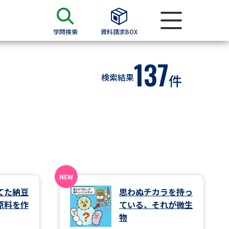
学問検索
資料請求BOX
137
資料検索
検索結果
件
求
願書
＆願書
過去問題集
求
てた納豆
思わぬチカラを持っ
原料を作
ている、それが微生
留学・進学関連、塾・予備校
物