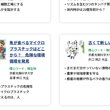
を細胞工場にする
リズムを生む3つのタンパク質
SELFBRAND特集ページ
るかを設計する
体内時計は22億年前から？
オープンキャンパスなどを調
オープンキャンパス検索
実施プログラ
来場型・Web型イベント特集
夢ナビ
魚が食べるマイクロ
古くて新し
プラスチックはどこ
関心ワード：微
から？ 危険な環境
京都先端科学大
井口 博之 先生
循環を発見
受験準備
まだまだ分かっていない漬物
関心ワード：微生物
京都先端科学大学
農家や地域産業を守る
高澤 伸江 先生
蜂蜜の発酵が作るバラの香り
志望校・出願校を調べる
ロプラスチックの危険性
併願校選び
受験スケジュールを立てよ
マイクロプラスチック
変えるのは、人
テレメール全国一斉進学調査
新生活お