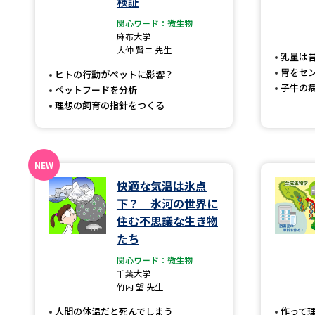
検証
関心ワード：微生物
麻布大学
大仲 賢二 先生
乳量は
胃をセ
ヒトの行動がペットに影響？
子牛の
ペットフードを分析
理想の飼育の指針をつくる
快適な気温は氷点
下？ 氷河の世界に
住む不思議な生き物
たち
関心ワード：微生物
千葉大学
竹内 望 先生
人間の体温だと死んでしまう
作って