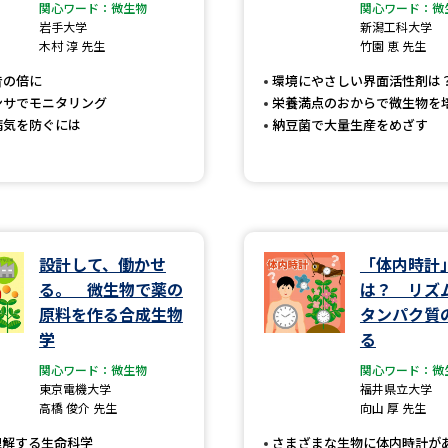
大学入学共通テスト「受験案内」の請求
関心ワード：微生物
関心ワード：微
岩手大学
新潟工科大学
大学入学共通テスト「受験上の配慮案内
木村 淳 先生
竹園 恵 先生
幼稚園教員資格認定試験
小学校教員資
昔の倍に
環境にやさしい界面活性剤は
ンサでモニタリング
栄養満点のおからで微生物を
高等学校（情報）教員資格認定試験
病気を防ぐには
納豆菌で大量生産をめざす
大学研究
設計して、働かせ
「体内時計
大学で学べる内容や特徴を調
る。 微生物で薬の
は？ リズ
原料を作る合成生物
タンパク質
新増設大学・学部・学科特集
国際・グ
学
る
データサイエンス特集
奨学金・特待生
関心ワード：微生物
関心ワード：微
東京電機大学
福井県立大学
進路の３択
新学年スタート号特集ペー
高橋 俊介 先生
向山 厚 先生
新学年スタート号特集ページ（高2生用
理解する生命科学
さまざまな生物に体内時計が