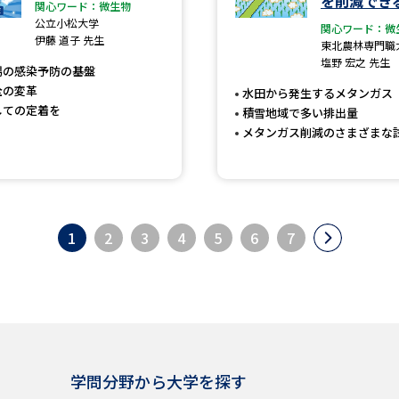
を削減でき
関心ワード：微生物
公立小松大学
関心ワード：微
伊藤 道子 先生
東北農林専門職
塩野 宏之 先生
場の感染予防の基盤
全の変革
水田から発生するメタンガス
しての定着を
積雪地域で多い排出量
メタンガス削減のさまざまな
1
2
3
4
5
6
7
学問分野から大学を探す