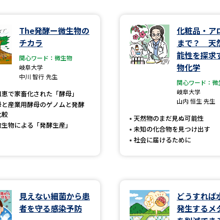
学問発見
The発酵ー微生物の
化粧品・ア
チカラ
まで？ 天
能性を探求
関心ワード：微生物
大学で学びたい学問発見
物化学
岐阜大学
中川 智行 先生
関心ワード：微
学問のミニ講義「夢ナビ講義」
学問分
岐阜大学
知恵で家畜化された「酵母」
山内 恒生 先生
母と産業用酵母のゲノムと発酵
比較
天然物のまだ見ぬ可能性
微生物による「発酵生産」
ユーザーサポート
未知の化合物を見つけ出す
社会に届けるために
Ｑ＆Ａ よくあるご質問
大学進学IDにつ
資料の料金の
お支払いについて
受付内容
個人情報取扱規定
特定商取引表記
お
見えない細菌から患
どうすれば
者を守る感染予防
発生するメ
受験情報リンク