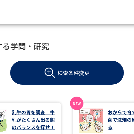
資料請求
する学問・研究
大学・短大の資料種類から請
検索条件変更
大学パンフ
学部・学科パンフ
総合型選抜・学校推薦型選抜 募集要項＆
大学入学共通テスト利用選抜の募集要項
大学・短大以外の資料から請
乳牛の胃を調査 牛
おからで育
乳がたくさん出る餌
菌で洗剤の
専門学校の資料請求
大学院の資料請求
のバランスを探せ！
る