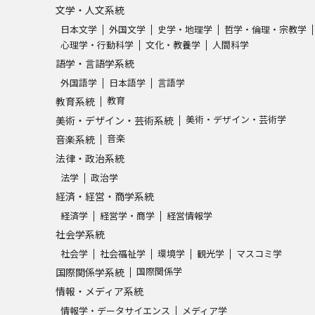
文学・人文系統
日本文学
外国文学
史学・地理学
哲学・倫理・宗教学
心理学・行動科学
文化・教養学
人間科学
語学・言語学系統
外国語学
日本語学
言語学
教育
教育系統
美術・デザイン・芸術学
美術・デザイン・芸術系統
音楽
音楽系統
法律・政治系統
法学
政治学
経済・経営・商学系統
経済学
経営学・商学
経営情報学
社会学系統
社会学
社会福祉学
環境学
観光学
マスコミ学
国際関係学
国際関係学系統
情報・メディア系統
情報学・データサイエンス
メディア学