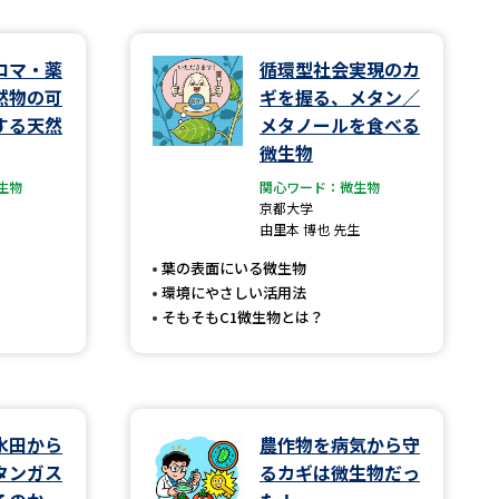
学問検索
ロマ・薬
循環型社会実現のカ
然物の可
ギを握る、メタン／
する天然
メタノールを食べる
微生物
生物
関心ワード：微生物
野解説
学問の教科書
夢ナビライブ
京都大学
由里本 博也 先生
葉の表面にいる微生物
環境にやさしい活用法
そもそもC1微生物とは？
いて
このサイトについて
・発送状況の確認
テレメール
お支払いサイト
問合せ先
テレメール進学カタログ
訂正のご案内
水田から
農作物を病気から守
タンガス
るカギは微生物だっ