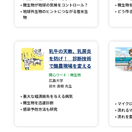
微生物が地球の気候をコントロール？
微生物
地球外生物のヒントにつながる雪氷生
どう作
物
乳牛の天敵、乳房炎
を防げ！ 診断技術
で酪農現場を変える
関心ワード：微生物
広島大学
鈴木 直樹 先生
甚大な経済損失を与える病気
微生物を迅速診断
マイク
感染予防方法も研究
流れる
流れを