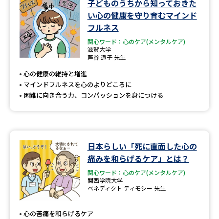
子どものうちから知っておきた
い心の健康を守り育むマインド
フルネス
関心ワード：心のケア(メンタルケア)
滋賀大学
芦谷 道子 先生
心の健康の維持と増進
マインドフルネスを心のよりどころに
困難に向き合う力、コンパッションを身につける
日本らしい「死に直面した心の
痛みを和らげるケア」とは？
関心ワード：心のケア(メンタルケア)
関西学院大学
ベネディクト ティモシー 先生
心の苦痛を和らげるケア