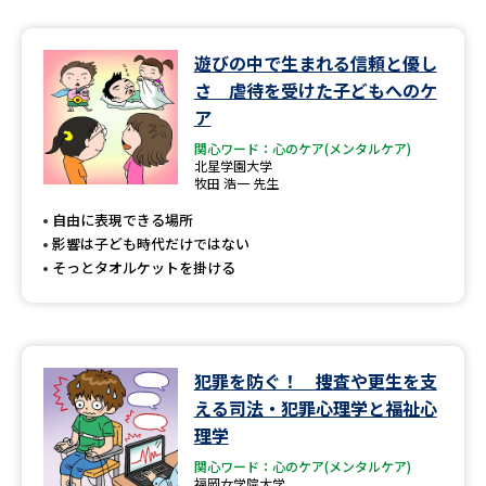
遊びの中で生まれる信頼と優し
さ 虐待を受けた子どもへのケ
ア
関心ワード：心のケア(メンタルケア)
北星学園大学
牧田 浩一 先生
自由に表現できる場所
影響は子ども時代だけではない
そっとタオルケットを掛ける
犯罪を防ぐ！ 捜査や更生を支
える司法・犯罪心理学と福祉心
理学
関心ワード：心のケア(メンタルケア)
福岡女学院大学