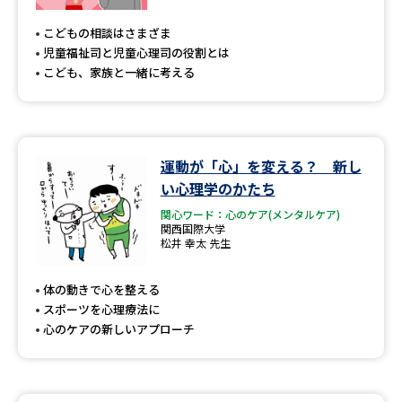
受験準備
資料検索
こどもの相談はさまざま
児童福祉司と児童心理司の役割とは
志望校・出願校を調べる
こども、家族と一緒に考える
併願校選び
受験スケジュールを立てよう
運動が「心」を変える？ 新し
先輩が入学を決めた理由
テレメール全国一斉進学調査
い心理学のかたち
関心ワード：心のケア(メンタルケア)
新生活お役立ちガイド
関西国際大学
松井 幸太 先生
学問発見
学問検索
体の動きで心を整える
スポーツを心理療法に
心のケアの新しいアプローチ
大学で学びたい学問発見