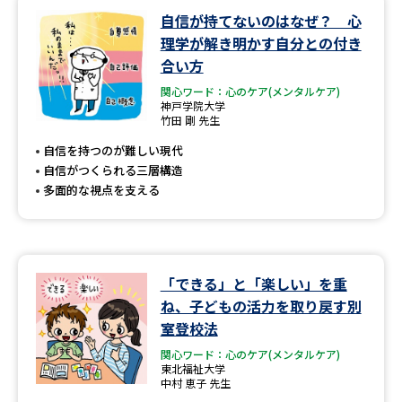
学問のミニ講義「夢ナビ講義」
学問分野解説
自信が持てないのはなぜ？ 心
理学が解き明かす自分との付き
学問の教科書
夢ナビライブ
合い方
関心ワード：心のケア(メンタルケア)
ユーザーサポート
神戸学院大学
竹田 剛 先生
自信を持つのが難しい現代
Ｑ＆Ａ よくあるご質問
大学進学IDについて
自信がつくられる三層構造
多面的な視点を支える
資料の料金の
受付内容・発送状況の確認
お支払いについて
テレメール
個人情報取扱規定
お支払いサイト
「できる」と「楽しい」を重
テレメール進学カタログ
特定商取引表記
ね、子どもの活力を取り戻す別
訂正のご案内
室登校法
関心ワード：心のケア(メンタルケア)
東北福祉大学
中村 恵子 先生