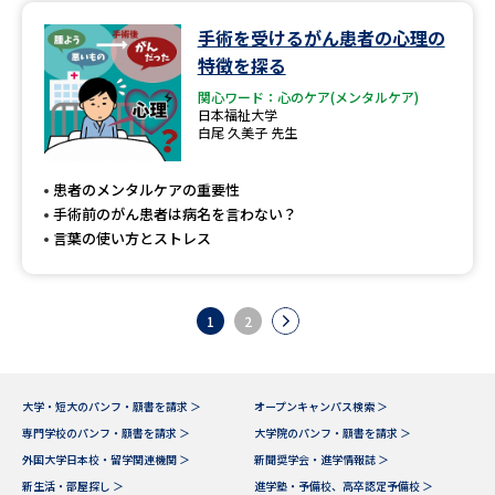
手術を受けるがん患者の心理の
特徴を探る
関心ワード：心のケア(メンタルケア)
日本福祉大学
白尾 久美子 先生
患者のメンタルケアの重要性
手術前のがん患者は病名を言わない？
言葉の使い方とストレス
1
2
大学・短大のパンフ・願書を請求 ＞
オープンキャンパス検索 ＞
専門学校のパンフ・願書を請求 ＞
大学院のパンフ・願書を請求 ＞
外国大学日本校・留学関連機関 ＞
新聞奨学会・進学情報誌 ＞
新生活・部屋探し ＞
進学塾・予備校、高卒認定予備校 ＞