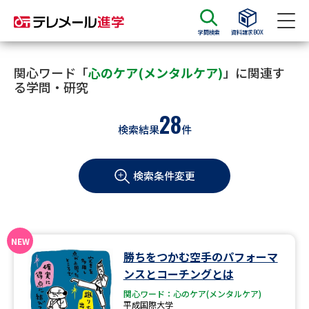
学問検索
資料請求BOX
資料請求
資料検索
関心ワード「
心のケア(メンタルケア)
」に関連す
る学問・研究
28
大学・短大の資料種類から請求
検索結果
件
大学パンフ
学部・学科パンフ
検索条件変更
総合型選抜・学校推薦型選抜 募
大学入学共通テスト利用選抜の
集要項＆願書
募集要項＆願書
過去問題集
勝ちをつかむ空手のパフォーマ
大学・短大以外の資料から請求
ンスとコーチングとは
関心ワード：心のケア(メンタルケア)
平成国際大学