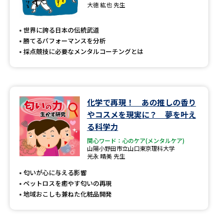
専門学校の資料請求
大学院の資料請求
大徳 紘也 先生
大学入学共通テスト「受験案
留学・進学関連、塾・予備校
世界に誇る日本の伝統武道
内」の請求
勝てるパフォーマンスを分析
大学入学共通テスト「受験上の
採点競技に必要なメンタルコーチングとは
高等学校卒業程度認定試験
配慮案内」の請求
幼稚園教員資格認定試験
小学校教員資格認定試験
化学で再現！ あの推しの香り
高等学校（情報）教員資格認定
試験
やコスメを現実に？ 夢を叶え
る科学力
関心ワード：心のケア(メンタルケア)
大学研究
大学検索
山陽小野田市立山口東京理科大学
光永 晴美 先生
匂いが心に与える影響
ペットロスを癒やす匂いの再現
大学で学べる内容や特徴を調べる
地域おこしも兼ねた化粧品開発
国際・グローバルに強い大学特
新増設大学・学部・学科特集
集