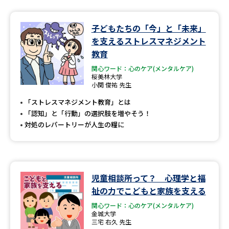
データサイエンス特集
奨学金・特待生制度特集
子どもたちの「今」と「未来」
を支えるストレスマネジメント
デジタルパンフレット
進路の３択
教育
関心ワード：心のケア(メンタルケア)
新学年スタート号特集ページ
新学年スタート号特集ページ
桜美林大学
（高3生用）
（高2生用）
小関 俊祐 先生
「ストレスマネジメント教育」とは
SELFBRAND特集ページ
「認知」と「行動」の選択肢を増やそう！
対処のレパートリーが人生の糧に
オープンキャンパスなどを調べる
オープンキャンパス検索
実施プログラムから探す
児童相談所って？ 心理学と福
来場型・Web型イベント特集
夢ナビライブ
祉の力でこどもと家族を支える
関心ワード：心のケア(メンタルケア)
金城大学
三宅 右久 先生