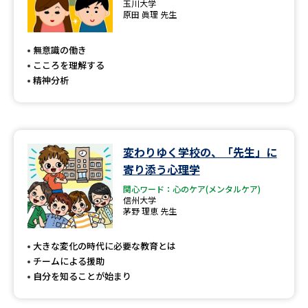
玉川大学
原田 眞理 先生
無意識の働き
こころを理解する
精神分析
変わりゆく学校の、「先生」に
寄り添う心理学
関心ワード：心のケア(メンタルケア)
信州大学
茅野 理恵 先生
大きな変化の時代に必要な教育とは
チームによる援助
自分を知ることが始まり