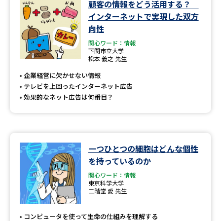
顧客の情報をどう活用する？
インターネットで実現した双方
向性
関心ワード：情報
下関市立大学
松本 義之 先生
企業経営に欠かせない情報
テレビを上回ったインターネット広告
効果的なネット広告は何番目？
一つひとつの細胞はどんな個性
を持っているのか
関心ワード：情報
東京科学大学
二階堂 愛 先生
コンピュータを使って生命の仕組みを理解する