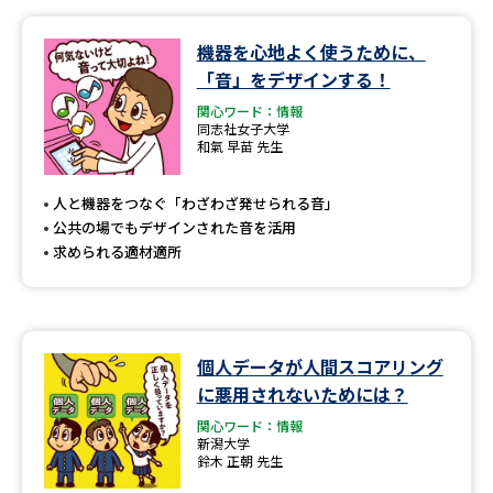
機器を心地よく使うために、
「音」をデザインする！
関心ワード：情報
同志社女子大学
和氣 早苗 先生
人と機器をつなぐ「わざわざ発せられる音」
公共の場でもデザインされた音を活用
求められる適材適所
個人データが人間スコアリング
に悪用されないためには？
関心ワード：情報
新潟大学
鈴木 正朝 先生