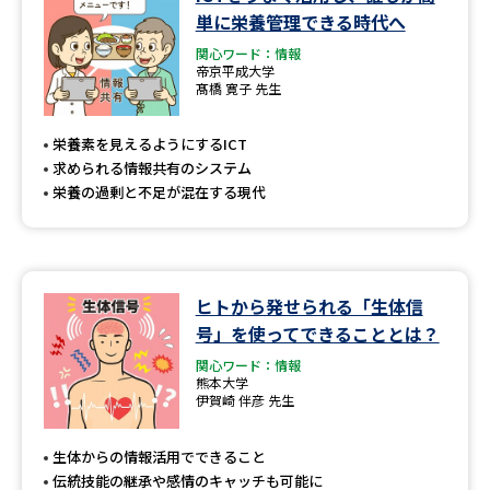
学問のミニ講義「夢ナビ講義」
学問分野解説
単に栄養管理できる時代へ
関心ワード：情報
学問の教科書
夢ナビライブ
帝京平成大学
髙橋 寛子 先生
ユーザーサポート
栄養素を見えるようにするICT
求められる情報共有のシステム
Ｑ＆Ａ よくあるご質問
大学進学IDについて
栄養の過剰と不足が混在する現代
資料の料金の
受付内容・発送状況の確認
お支払いについて
テレメール
ヒトから発せられる「生体信
個人情報取扱規定
お支払いサイト
号」を使ってできることとは？
テレメール進学カタログ
関心ワード：情報
特定商取引表記
訂正のご案内
熊本大学
伊賀崎 伴彦 先生
生体からの情報活用でできること
伝統技能の継承や感情のキャッチも可能に