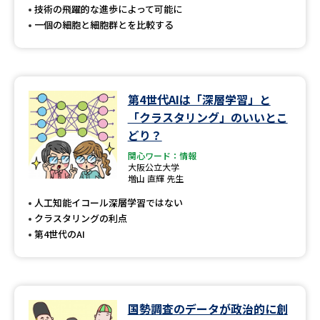
技術の飛躍的な進歩によって可能に
一個の細胞と細胞群とを比較する
第4世代AIは「深層学習」と
「クラスタリング」のいいとこ
どり？
関心ワード：情報
大阪公立大学
増山 直輝 先生
人工知能イコール深層学習ではない
クラスタリングの利点
第4世代のAI
国勢調査のデータが政治的に創