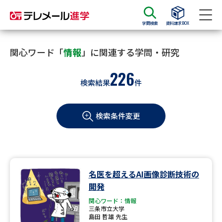
学問検索
資料請求BOX
資料請求
資料検索
関心ワード「
情報
」に関連する学問・研究
226
検索結果
件
大学・短大の資料種類から請求
検索条件変更
大学パンフ
学部・学科パンフ
総合型選抜・学校推薦型選抜 募
大学入学共通テスト利用選抜の
集要項＆願書
募集要項＆願書
過去問題集
名医を超えるAI画像診断技術の
開発
大学・短大以外の資料から請求
関心ワード：情報
三条市立大学
島田 哲雄 先生