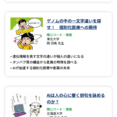
ゲノムの中の一文字違いを探
せ！ 個別化医療への期待
関心ワード：情報
東北大学
西 羽美 先生
遺伝情報を表す文字の違いが個人の違いになる
タンパク質の構造から変異の特徴を調べる
AIが加速する個別化医療や創薬の未来
AIは人の心に響く俳句を詠める
のか？
関心ワード：情報
北海道大学