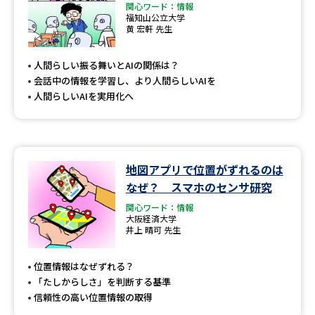
関心ワード：情報
福知山公立大学
黄 宏軒 先生
人間らしい振る舞いとAIの関係は？
会話中の情報を学習し、より人間らしいAIを
人間らしいAIを実用化へ
地図アプリで位置がずれるのは
なぜ？ スマホのセンサ研究
関心ワード：情報
大阪経済大学
井上 晴可 先生
位置情報はなぜずれる？
「たしからしさ」を判断する基準
信頼性の高い位置情報の取得