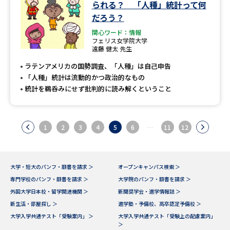
られる？ 「人種」統計って何
だろう？
関心ワード：情報
フェリス女学院大学
遠藤 健太 先生
ラテンアメリカの国勢調査、「人種」は自己申告
「人種」統計は流動的かつ政治的なもの
統計を鵜呑みにせず批判的に読み解くということ
1
2
3
4
5
6
…
11
12
大学・短大のパンフ・願書を請求 ＞
オープンキャンパス検索 ＞
専門学校のパンフ・願書を請求 ＞
大学院のパンフ・願書を請求 ＞
外国大学日本校・留学関連機関 ＞
新聞奨学会・進学情報誌 ＞
新生活・部屋探し ＞
進学塾・予備校、高卒認定予備校 ＞
大学入学共通テスト「受験案内」 ＞
大学入学共通テスト「受験上の配慮案内」
＞