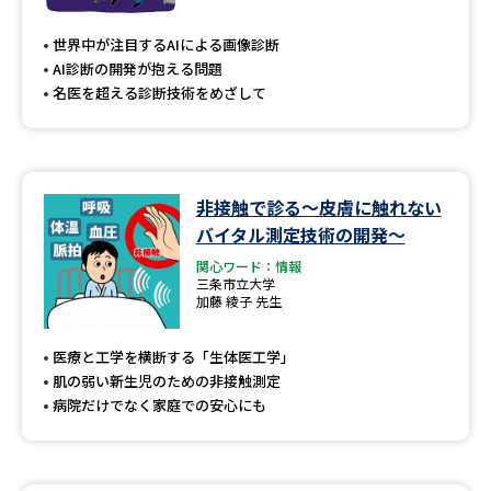
専門学校の資料請求
大学院の資料請求
世界中が注目するAIによる画像診断
大学入学共通テスト「受験案
留学・進学関連、塾・予備校
AI診断の開発が抱える問題
内」の請求
名医を超える診断技術をめざして
大学入学共通テスト「受験上の
高等学校卒業程度認定試験
配慮案内」の請求
幼稚園教員資格認定試験
小学校教員資格認定試験
非接触で診る〜皮膚に触れない
バイタル測定技術の開発～
高等学校（情報）教員資格認定
試験
関心ワード：情報
三条市立大学
加藤 綾子 先生
大学研究
大学検索
医療と工学を横断する「生体医工学」
肌の弱い新生児のための非接触測定
病院だけでなく家庭での安心にも
大学で学べる内容や特徴を調べる
国際・グローバルに強い大学特
新増設大学・学部・学科特集
集