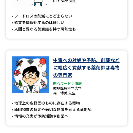
山下 倫央 先生
フードロスの削減にとどまらない
感覚を情報化するのは難しい
人間と異なる美意識を持つ可能性も
中毒への対処や予防、創薬など
に幅広く貢献する薬剤師は毒物
の専門家
関心ワード：情報
岐阜医療科学大学
森 博美 先生
地球上の広範囲のものに存在する毒物
原因物質の特定や適切な処置を考える薬剤師
情報の充実が予防活動や創薬へ