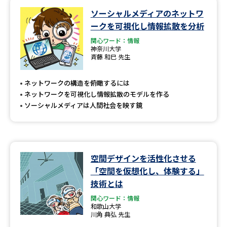
ソーシャルメディアのネットワ
データサイエンス特集
奨学金・特待生制度特集
ークを可視化し情報拡散を分析
関心ワード：情報
デジタルパンフレット
進路の３択
神奈川大学
斉藤 和巳 先生
新学年スタート号特集ページ
新学年スタート号特集ページ
（高3生用）
（高2生用）
ネットワークの構造を俯瞰するには
ネットワークを可視化し情報拡散のモデルを作る
SELFBRAND特集ページ
ソーシャルメディアは人間社会を映す鏡
オープンキャンパスなどを調べる
空間デザインを活性化させる
オープンキャンパス検索
実施プログラムから探す
「空間を仮想化し、体験する」
技術とは
来場型・Web型イベント特集
夢ナビライブ
関心ワード：情報
和歌山大学
川角 典弘 先生