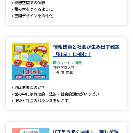
受験準備
資料検索
仮想空間での体験
積み木をつくるように
空間デザインを活性化
志望校・出願校を調べる
併願校選び
受験スケジュールを立てよう
情報技術と社会が生み出す難題
「ELSI」に挑む！
先輩が入学を決めた理由
テレメール全国一斉進学調査
関心ワード：情報
神戸学院大学
新生活お役立ちガイド
小川 賢 先生
狼は悪者なのか？
世の中には倫理的・法的・社会的課題がいっぱい
学問発見
学問検索
技術と社会のバランスをめざす
大学で学びたい学問発見
ICTをうまく活用し、誰もが簡