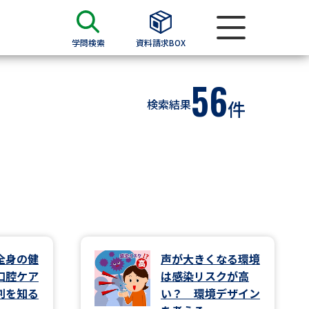
学問検索
資料請求BOX
56
資料検索
検索結果
件
求
願書
＆願書
過去問題集
求
全身の健
声が大きくなる環境
口腔ケア
は感染リスクが高
留学・進学関連、塾・予備校
割を知る
い？ 環境デザイン