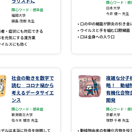
ラリストに
大学入学共通テスト「受験案内」の請求
関心ワード：感
日本大学
関心ワード：感染症
大学入学共通テスト「受験上の配慮案内
今井 健一 先生
福岡大学
鍋島 茂樹 先生
幼稚園教員資格認定試験
小学校教員資
口の中の細菌が肺炎の引き金
ウイルスと手を組む口腔細菌
患者・症状にも対応できる
高等学校（情報）教員資格認定試験
口は全身への入り口
体を元気にする漢方薬
ウイルスにも効く
大学研究
社会の動きを数字で
複雑な分子
大学で学べる内容や特徴を調
読む コロナ禍から
略！ 動植
考えるデータサイエ
有機化合物
新増設大学・学部・学科特集
国際・グ
ンス
開発
データサイエンス特集
奨学金・特待生
関心ワード：感染症
関心ワード：感
新潟県立大学
京都大学
進路の３択
新学年スタート号特集ペー
佐々木 健志 先生
塚野 千尋 先生
新学年スタート号特集ページ（高2生用
モデルは本当に社会を説明して
動植物由来の有機化合物を役