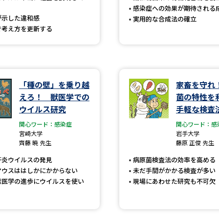
感染症への効果が期待される
SELFBRAND特集ページ
が示した違和感
実用的な合成法の確立
で考え方を更新する
オープンキャンパスなどを調
オープンキャンパス検索
実施プログラ
来場型・Web型イベント特集
夢ナビ
「種の壁」を乗り越
家畜を守れ
えろ！ 獣医学での
菌の特性を
ウイルス研究
手軽な検査
受験準備
関心ワード：感染症
関心ワード：感
宮崎大学
岩手大学
齊藤 暁 先生
藤原 正俊 先生
志望校・出願校を調べる
肝炎ウイルスの発見
病原菌検査法の効率を高める
マウスははしかにかからない
未だ手間がかかる検査が多い
獣医学の進歩にウイルスを使い
現場にあわせた研究も不可欠
併願校選び
受験スケジュールを立てよ
テレメール全国一斉進学調査
新生活お