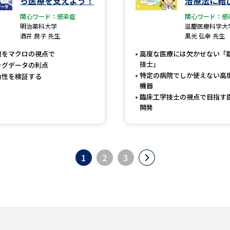
ら医療を支えよう！
治療法に結
関心ワード：感染症
関心ワード：感
明治薬科大学
滋慶医療科学大
酒井 良子 先生
黒光 弘幸 先生
題をマクロの視点で
高度な医療には欠かせない「
技士」
ッグデータの利点
特定の病院でしか使えない高
効性を検証する
機器
臨床工学技士の視点で目指す
開発
1
2
3