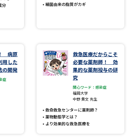
細菌由来の脂質がカギ
成分
べる
ムから探す
ライブ
！ 病原
救急医療だからこそ
利用した
必要な薬剤師！ 効
法の開発
果的な薬剤投与の研
究
資料検索
染症
関心ワード：感染症
福岡大学
中野 貴文 先生
救命救急センターに薬剤師？
う
先輩が入学を決めた理由
薬物動態学とは？
より効果的な救急医療を
役立ちガイド