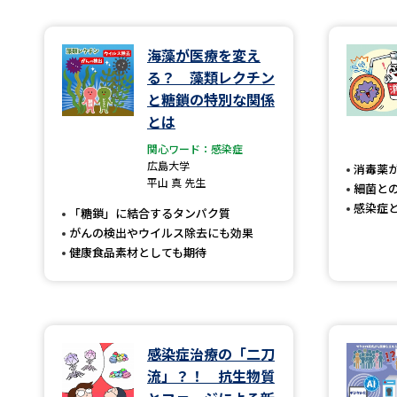
海藻が医療を変え
る？ 藻類レクチン
と糖鎖の特別な関係
とは
関心ワード：感染症
広島大学
消毒薬
平山 真 先生
細菌と
感染症
「糖鎖」に結合するタンパク質
がんの検出やウイルス除去にも効果
健康食品素材としても期待
感染症治療の「二刀
流」？！ 抗生物質