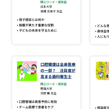
関心ワード：感染症
日本大学
相澤 志保子 先生
母子感染とは何か
胎盤が果たす重要な役割
どんな
子どもの未来を守るために
身体全
人にも
口腔健康は全身医療
の一部？ 注目度が
高まる歯科衛生士
関心ワード：感染症
明海大学
河野 舞 先生
口腔管理は疾患予防に有効
チーム医療で患者をケア
感染症