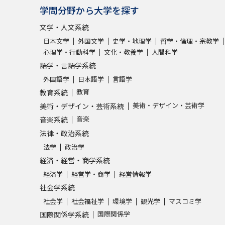
学問分野から大学を探す
文学・人文系統
日本文学
外国文学
史学・地理学
哲学・倫理・宗教学
心理学・行動科学
文化・教養学
人間科学
語学・言語学系統
外国語学
日本語学
言語学
教育
教育系統
美術・デザイン・芸術学
美術・デザイン・芸術系統
音楽
音楽系統
法律・政治系統
法学
政治学
経済・経営・商学系統
経済学
経営学・商学
経営情報学
社会学系統
社会学
社会福祉学
環境学
観光学
マスコミ学
国際関係学
国際関係学系統