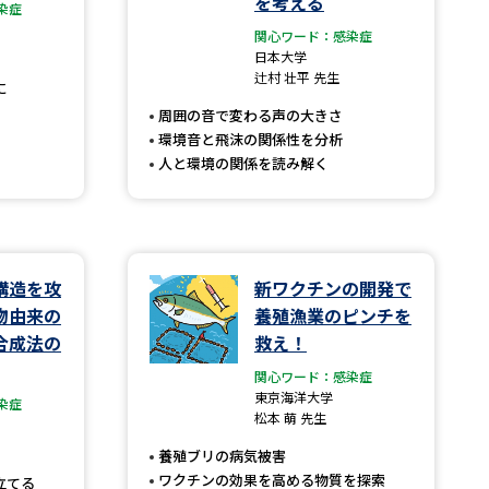
を考える
染症
関心ワード：感染症
」の請求
高等学校卒業程度認定試験
日本大学
辻村 壮平 先生
格認定試験
に
周囲の音で変わる声の大きさ
環境音と飛沫の関係性を分析
人と環境の関係を読み解く
大学検索
構造を攻
新ワクチンの開発で
べる
物由来の
養殖漁業のピンチを
合成法の
救え！
ローバルに強い大学特集
関心ワード：感染症
制度特集
デジタルパンフレット
東京海洋大学
染症
松本 萌 先生
ジ（高3生用）
養殖ブリの病気被害
）
ワクチンの効果を高める物質を探索
立てる