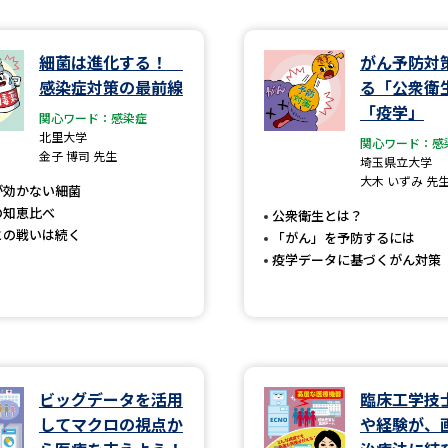
学問発見
細菌は進化する！
がん予防対
感染症対策の最前線
る「公衆衛
「疫学」
関心ワード：感染症
大学で学びたい学問発見
北里大学
関心ワード：感
金子 博司 先生
埼玉県立大学
学問のミニ講義「夢ナビ講義」
学問分
大木 いずみ 先
が効かない細菌
の知恵比べ
公衆衛生とは？
との戦いは続く
「がん」を予防するには
ユーザーサポート
疫学データに基づくがん対策
Ｑ＆Ａ よくあるご質問
大学進学IDにつ
資料の料金の
お支払いについて
受付内容
個人情報取扱規定
特定商取引表記
お
ビッグデータを活用
臨床工学技
してマクロの視点か
や経験が、
受験情報リンク