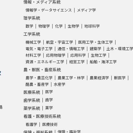
情報・メディア系統
情報学・データサイエンス
メディア学
理学系統
数学
物理学
化学
生物学
地球科学
工学系統
機械工学
航空・宇宙工学
医用工学・生体工学
電気・電子工学
通信・情報工学
建築学
土木・環境工
材料工学
応用物理学
応用科学
生物工学
資源・エネルギー工学
経営工学
船舶・海洋工学
農・獣医・畜産系統
求
農学・農芸化学
農業工学・林学
農業経済学
獣医学
酪農・畜産学
水産学
医学
医療系統
歯学
歯学系統
請
薬学
薬学系統
看護・医療技術系統
看護学
医療技術
保険・福祉学
保険・福祉系統