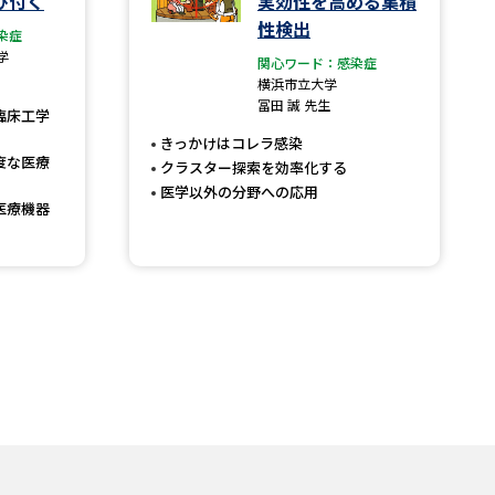
び付く
実効性を高める集積
性検出
染症
学
関心ワード：感染症
横浜市立大学
冨田 誠 先生
臨床工学
きっかけはコレラ感染
度な医療
クラスター探索を効率化する
医学以外の分野への応用
医療機器