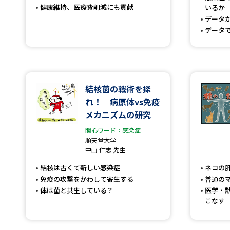
健康維持、医療費削減にも貢献
いるか
データ
データ
結核菌の戦術を探
れ！ 病原体vs免疫
メカニズムの研究
関心ワード：感染症
順天堂大学
中山 仁志 先生
結核は古くて新しい感染症
ネコの
免疫の攻撃をかわして寄生する
普通の
体は菌と共生している？
医学・
こなす