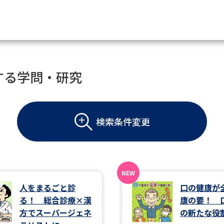
資料請求
する学問・研究
大学・短大の資料種類から請
検索条件変更
大学パンフ
学部・学科パンフ
総合型選抜・学校推薦型選抜 募集要項＆
大学入学共通テスト利用選抜の募集要項
大学・短大以外の資料から請
人をまるごと診
口の健康が
る！ 総合診療×漢
康の要！ 
専門学校の資料請求
大学院の資料請求
方でスーパージェネ
の新たな役