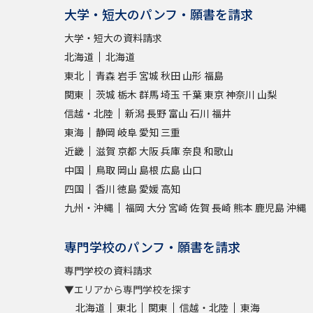
大学・短大のパンフ・願書を請求
大学・短大の資料請求
北海道
北海道
東北
青森
岩手
宮城
秋田
山形
福島
関東
茨城
栃木
群馬
埼玉
千葉
東京
神奈川
山梨
信越・北陸
新潟
長野
富山
石川
福井
東海
静岡
岐阜
愛知
三重
近畿
滋賀
京都
大阪
兵庫
奈良
和歌山
中国
鳥取
岡山
島根
広島
山口
四国
香川
徳島
愛媛
高知
九州・沖縄
福岡
大分
宮崎
佐賀
長崎
熊本
鹿児島
沖縄
専門学校のパンフ・願書を請求
専門学校の資料請求
▼エリアから専門学校を探す
北海道
東北
関東
信越・北陸
東海