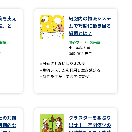
学問検索
策を支え
細胞内の物流システ
生」と
ムで巧妙に動き回る
細菌とは？
染症
関心ワード：感染症
東京薬科大学
野解説
学問の教科書
夢ナビライブ
生
新崎 恒平 先生
分解されないレジオネラ
物流システムを利用し生き延びる
特性を生かして医学に貢献
いて
このサイトについて
・発送状況の確認
テレメール
お支払いサイト
問合せ先
テレメール進学カタログ
訂正のご案内
士の知識
クラスターをあぶり
画期的な
出せ！ 空間疫学の