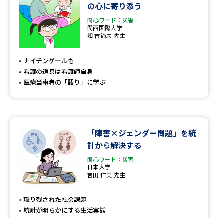
学問のミニ講義「夢ナビ講義」
学問分野解説
の心に寄り添う
関心ワード：災害
関西国際大学
学問の教科書
夢ナビライブ
畑 吉節未 先生
ユーザーサポート
ナイチンゲールも
看護の道具は看護師自身
医療当事者の「語り」に学ぶ
Ｑ＆Ａ よくあるご質問
大学進学IDについて
資料の料金の
受付内容・発送状況の確認
お支払いについて
「障害×ジェンダー問題」を統
テレメール
個人情報取扱規定
お支払いサイト
計から解決する
関心ワード：災害
テレメール進学カタログ
特定商取引表記
日本大学
訂正のご案内
吉田 仁美 先生
取り残された社会課題
統計が明らかにする生活実態