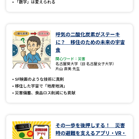
「数字」は変えられる
呼気の二酸化炭素がステーキ
に？ 移住のための未来の宇宙
食
関心ワード：災害
名古屋葵大学（旧 名古屋女子大学）
片山 直美 先生
SF映画のような技術に真剣
移住した宇宙で「地産地消」
災害備蓄、食品ロス削減にも貢献
その一歩を後押しする！ 災害
時の避難を支えるアプリ・VR・