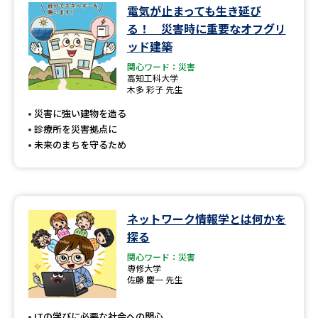
電気が止まっても生き延び
る！ 災害時に重要なオフグリ
ッド建築
関心ワード：災害
高知工科大学
木多 彩子 先生
災害に強い建物を造る
診療所を災害拠点に
未来のまちを守るため
ネットワーク情報学とは何かを
探る
関心ワード：災害
専修大学
佐藤 慶一 先生
ITの学びに必要な社会への関心