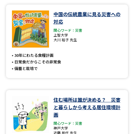
中国の伝統農業に見る災害への
対応
関心ワード：災害
上智大学
大川 裕子 先生
30年にわたる食糧計画
日常食だからこその非常食
備蓄と栽培で
住む場所は誰が決める？ 災害
と暮らしから考える居住環境計
画
関心ワード：災害
神戸大学
近藤 民代 先生