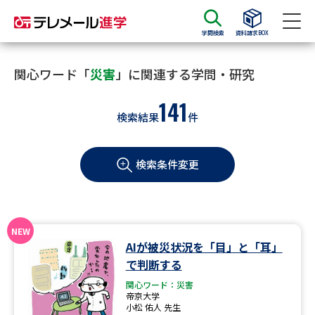
学問検索
資料請求BOX
資料請求
資料検索
関心ワード「
災害
」に関連する学問・研究
141
検索結果
件
大学・短大の資料種類から請求
検索条件変更
大学パンフ
学部・学科パンフ
総合型選抜・学校推薦型選抜 募
大学入学共通テスト利用選抜の
集要項＆願書
募集要項＆願書
過去問題集
AIが被災状況を「目」と「耳」
で判断する
大学・短大以外の資料から請求
関心ワード：災害
帝京大学
小松 佑人 先生