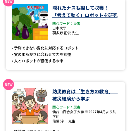
隠れたナスも探して収穫！
データサイエンス特集
奨学金・特待生制度特集
「考えて動く」ロボットを研究
関心ワード：災害
デジタルパンフレット
進路の３択
日本大学
羽多野 正俊 先生
新学年スタート号特集ページ
新学年スタート号特集ページ
（高3生用）
（高2生用）
予測できない変化に対応するロボット
実の柔らかさに合わせて力を調整
SELFBRAND特集ページ
人とロボットが協働する未来
オープンキャンパスなどを調べる
防災教育は「生き方の教育」
オープンキャンパス検索
実施プログラムから探す
被災経験から学ぶ
関心ワード：災害
来場型・Web型イベント特集
夢ナビライブ
仙台白百合女子大学 ※2027年4月より共
学化
佐藤 淳一 先生