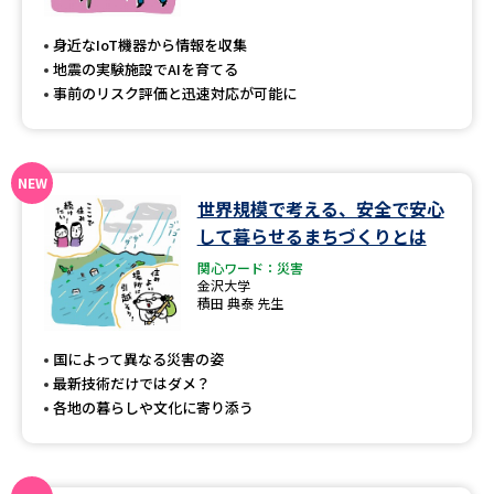
専門学校の資料請求
大学院の資料請求
身近なIoT機器から情報を収集
大学入学共通テスト「受験案
留学・進学関連、塾・予備校
地震の実験施設でAIを育てる
内」の請求
事前のリスク評価と迅速対応が可能に
大学入学共通テスト「受験上の
高等学校卒業程度認定試験
配慮案内」の請求
幼稚園教員資格認定試験
小学校教員資格認定試験
世界規模で考える、安全で安心
して暮らせるまちづくりとは
高等学校（情報）教員資格認定
試験
関心ワード：災害
金沢大学
積田 典泰 先生
大学研究
大学検索
国によって異なる災害の姿
最新技術だけではダメ？
各地の暮らしや文化に寄り添う
大学で学べる内容や特徴を調べる
国際・グローバルに強い大学特
新増設大学・学部・学科特集
集