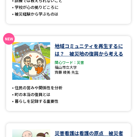
受験準備
資料検索
訓練では教えられないこと
学校が心の拠りどころに
被災経験から学ぶものは
志望校・出願校を調べる
併願校選び
受験スケジュールを立てよう
地域コミュニティを再生するに
は？ 被災地の復興から考える
先輩が入学を決めた理由
テレメール全国一斉進学調査
関心ワード：災害
福山市立大学
齊藤 綾美 先生
新生活お役立ちガイド
住民の営みや関係性を分析
町の本当の復興とは
学問発見
学問検索
暮らしを記録する重要性
大学で学びたい学問発見
災害看護は看護の原点 被災者