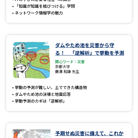
「知識が知識を結びつける」学問
ネットワーク情報学の魅力
ダムやため池を災害から守
る！ 「逆解析」で挙動を予測
関心ワード：災害
京都大学
藤澤 和謙 先生
挙動の予測が難しい、土でできた構造物
ダムやため池の決壊と地震応答
挙動予測のカギは「逆解析」
予期せぬ災害に備えて、これか