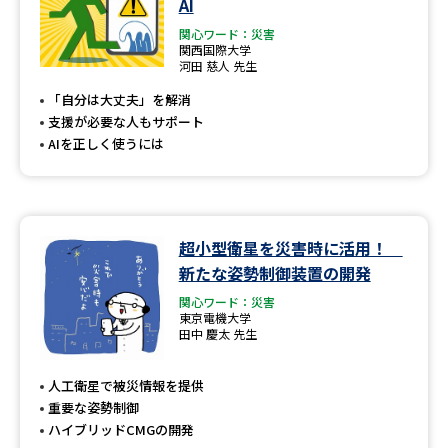
AI
関心ワード：災害
関西国際大学
河田 慈人 先生
「自分は大丈夫」を解消
支援が必要な人もサポート
AIを正しく使うには
超小型衛星を災害時に活用！
新たな姿勢制御装置の開発
関心ワード：災害
東京電機大学
田中 慶太 先生
人工衛星で被災情報を提供
重要な姿勢制御
ハイブリッドCMGの開発