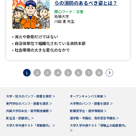
らの消防のあるべき姿とは？
関心ワード：災害
拓殖大学
川田 進 先生
消火や救助だけではない
自治体単位で組織化されている消防本部
社会環境の大きな変化のなかで
1
2
3
4
5
6
7
8
大学・短大のパンフ・願書を請求 ＞
オープンキャンパス検索 ＞
専門学校のパンフ・願書を請求 ＞
大学院のパンフ・願書を請求 ＞
外国大学日本校・留学関連機関 ＞
新聞奨学会・進学情報誌 ＞
新生活・部屋探し ＞
進学塾・予備校、高卒認定予備校 ＞
大学入学共通テスト「受験案内」 ＞
大学入学共通テスト「受験上の配慮案内」
＞