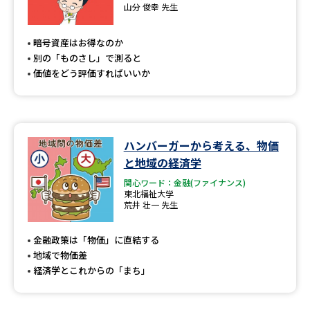
専門学校の資料請求
大学院の資料請求
山分 俊幸 先生
大学入学共通テスト「受験案
留学・進学関連、塾・予備校
暗号資産はお得なのか
内」の請求
別の「ものさし」で測ると
大学入学共通テスト「受験上の
価値をどう評価すればいいか
高等学校卒業程度認定試験
配慮案内」の請求
幼稚園教員資格認定試験
小学校教員資格認定試験
ハンバーガーから考える、物価
高等学校（情報）教員資格認定
試験
と地域の経済学
関心ワード：金融(ファイナンス)
東北福祉大学
荒井 壮一 先生
大学研究
大学検索
金融政策は「物価」に直結する
地域で物価差
大学で学べる内容や特徴を調べる
経済学とこれからの「まち」
国際・グローバルに強い大学特
新増設大学・学部・学科特集
集