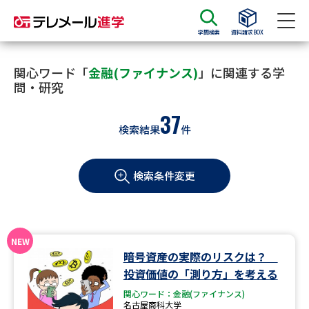
学問検索
資料請求BOX
資料請求
資料検索
関心ワード「
金融(ファイナンス)
」に関連する学
問・研究
37
大学・短大の資料種類から請求
検索結果
件
大学パンフ
学部・学科パンフ
検索条件変更
総合型選抜・学校推薦型選抜 募
大学入学共通テスト利用選抜の
集要項＆願書
募集要項＆願書
過去問題集
暗号資産の実際のリスクは？
大学・短大以外の資料から請求
投資価値の「測り方」を考える
関心ワード：金融(ファイナンス)
名古屋商科大学