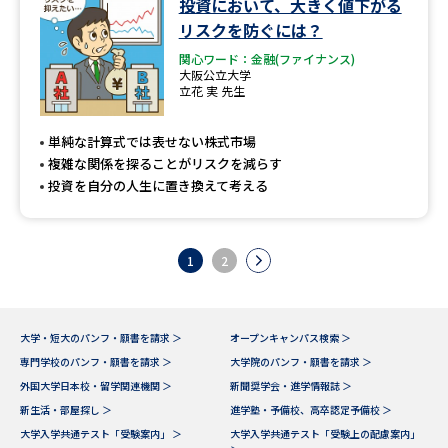
投資において、大きく値下がる
リスクを防ぐには？
関心ワード：金融(ファイナンス)
大阪公立大学
立花 実 先生
単純な計算式では表せない株式市場
複雑な関係を探ることがリスクを減らす
投資を自分の人生に置き換えて考える
1
2
大学・短大のパンフ・願書を請求 ＞
オープンキャンパス検索 ＞
専門学校のパンフ・願書を請求 ＞
大学院のパンフ・願書を請求 ＞
外国大学日本校・留学関連機関 ＞
新聞奨学会・進学情報誌 ＞
新生活・部屋探し ＞
進学塾・予備校、高卒認定予備校 ＞
大学入学共通テスト「受験案内」 ＞
大学入学共通テスト「受験上の配慮案内」