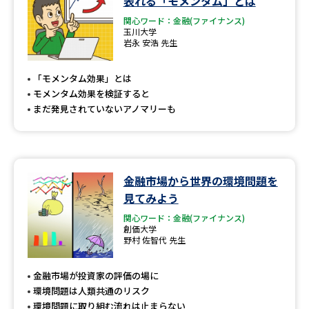
表れる「モメンタム」とは
関心ワード：金融(ファイナンス)
玉川大学
岩永 安浩 先生
「モメンタム効果」とは
モメンタム効果を検証すると
まだ発見されていないアノマリーも
金融市場から世界の環境問題を
見てみよう
関心ワード：金融(ファイナンス)
創価大学
野村 佐智代 先生
金融市場が投資家の評価の場に
環境問題は人類共通のリスク
環境問題に取り組む流れは止まらない