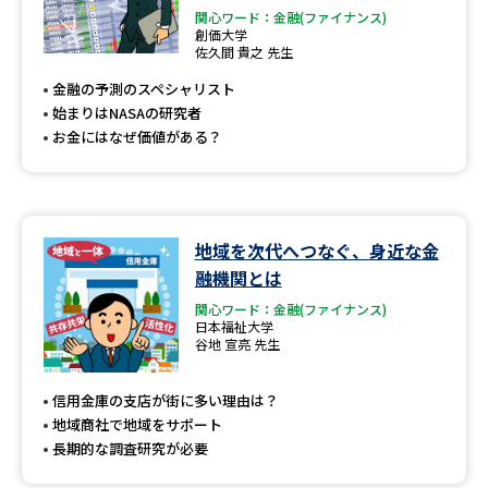
関心ワード：金融(ファイナンス)
創価大学
佐久間 貴之 先生
金融の予測のスペシャリスト
始まりはNASAの研究者
お金にはなぜ価値がある？
地域を次代へつなぐ、身近な金
融機関とは
関心ワード：金融(ファイナンス)
日本福祉大学
谷地 宣亮 先生
信用金庫の支店が街に多い理由は？
地域商社で地域をサポート
長期的な調査研究が必要