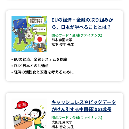
EUの経済・金融の取り組みか
ら、日本が学べることとは？
関心ワード：金融(ファイナンス)
熊本学園大学
松下 俊平 先生
EUの経済、金融システムを観察
EUと日本との共通点
経済の活性化と安定を考えるために
キャッシュレスやビッグデータ
がけん引する中国経済の成長
関心ワード：金融(ファイナンス)
大阪経済大学
福本 智之 先生